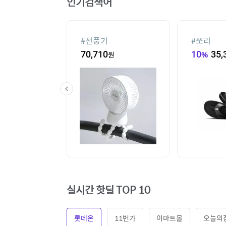
인기검색어
#
선풍기
#
쪼리
60
원
70,710
원
10
%
35,
실시간 핫딜 TOP 10
롯데온
11번가
이마트몰
오늘의