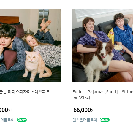
 붙는 퍼리스파자마 - 레오파드
Furless Pajamas[Short] – Strip
lor 3Size)
000
66,000
원
원
온더플로어
댄스온더플로어