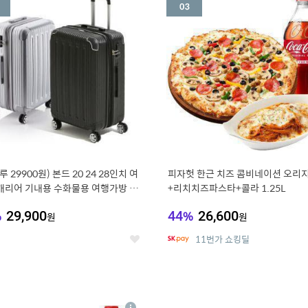
세
루 29900원) 본드 20 24 28인치 여
피자헛 한근 치즈 콤비네이션 오리지
캐리어 기내용 수화물용 여행가방 케
+리치치즈파스타+콜라 1.25L
방 (20%쿠폰)
%
29,900
44
%
26,600
원
원
11번가 쇼킹딜
좋
아
요
7