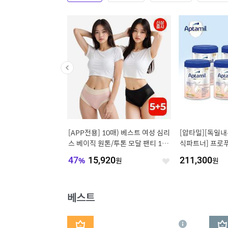
쿠폰] [제습량570ml]
[APP전용] 10매) 베스트 여성 심리
[압타밀][독일내
 제습제 270g 대용량
스 베이직 원톤/투톤 모달 팬티 1+1
식파트너] 프로푸
9개입/24개입
(5+5)
탭스
900
원
47
%
15,920
원
211,300
원
좋
좋
아
아
요
요
베스트
1
2
상