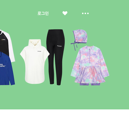
좋
더
로그인
아
보
요
기