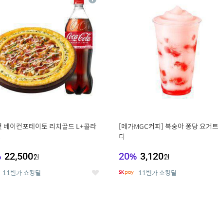
상
세
 베이컨포테이토 리치골드 L+콜라
[메가MGC커피] 복숭아 퐁당 요거트
L
디
%
22,500
20
%
3,120
원
원
11번가 쇼킹딜
11번가 쇼킹딜
좋
아
요