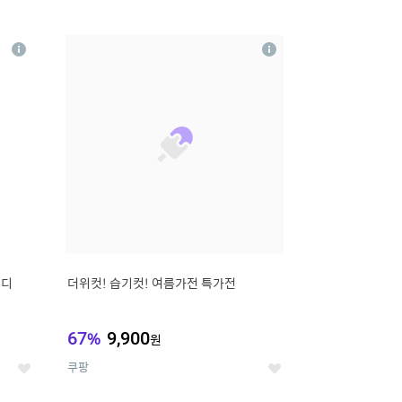
12
상
상
세
세
무디
더위컷! 습기컷! 여름가전 특가전
67
%
9,900
원
쿠팡
좋
좋
아
아
요
요