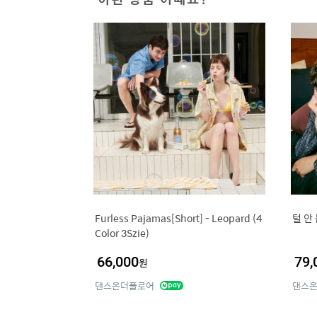
Furless Pajamas[Short] - Leopard (4
털 안
Color 3Szie)
66,000
79,
원
댄스온더플로어
댄스