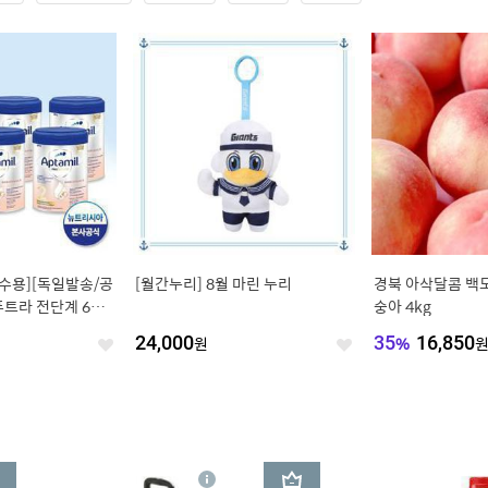
수용][독일발송/공
[월간누리] 8월 마린 누리
경북 아삭달콤 백도
트라 전단계 6통/
숭아 4kg
24,000
원
35
%
16,850
좋
좋
아
아
요
요
3
상