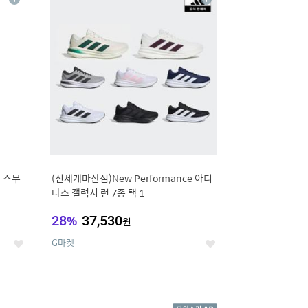
상
상
세
세
 스무
(신세계마산점)New Performance 아디
다스 갤럭시 런 7종 택 1
28
%
37,530
원
G마켓
좋
좋
아
아
요
요