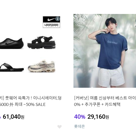
4
15
상
세
키] 풋웨어 쓱특가 ! 이니시에이터,덩
[커버낫] 여름 신상부터 베스트 아이템 ~
6000 外 최대 ~50% SALE
0% + 추가쿠폰 + 카드혜택
%
61,040
40
%
29,160
원
원
롯데온
좋
아