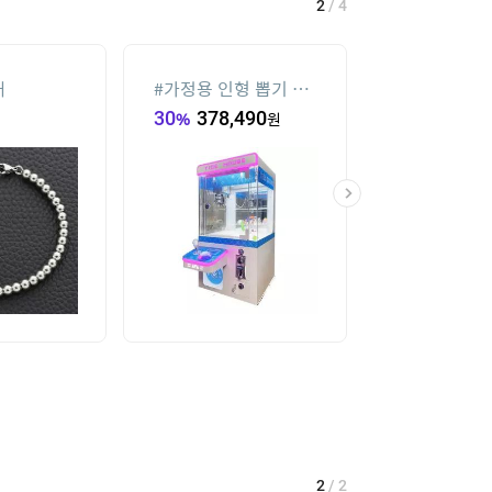
2
/
4
재
#
가정용 인형 뽑기 기
#
메가박스
계
30
%
378,490
원
19
%
34,000
2
/
2