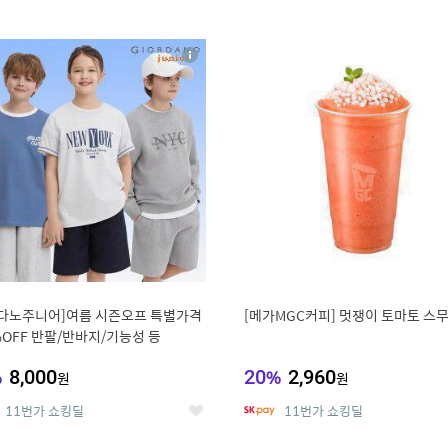
0
11
상
세
다노주니어]여름 시즌오프 특별가격
[메가MGC커피] 멋쟁이 토마토 스
%OFF 반팔/반바지/기능성 등
%
8,000
20
%
2,960
원
원
11번가 쇼킹딜
11번가 쇼킹딜
좋
아
요