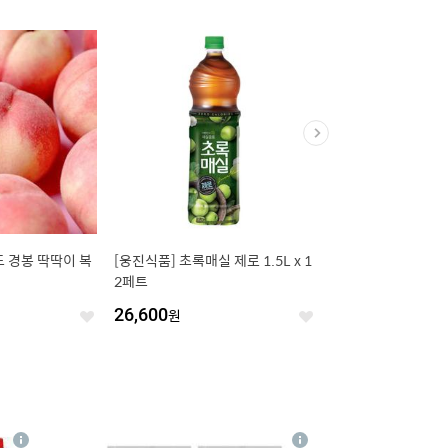
 경봉 딱딱이 복
[웅진식품] 초록매실 제로 1.5L x 1
남녀공용 엔비에이 아치
2페트
팔 티셔츠 4종 택일
원
26,600
원
23
%
9,240
원
좋
좋
아
아
요
요
4
상
상