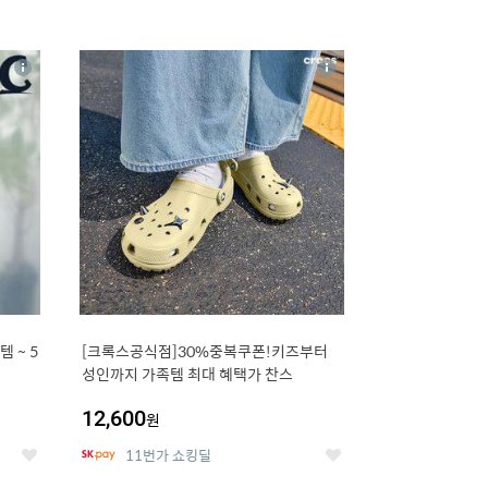
16
상
상
세
세
 5
[크록스공식점]30%중복쿠폰!키즈부터
성인까지 가족템 최대 혜택가 찬스
12,600
원
11번가 쇼킹딜
좋
좋
아
아