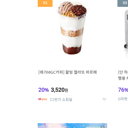
세
[메가MGC커피] 팥빙 젤라또 파르페
(단 하
행용 
리어가
20
%
3,520
76
원
G마켓
11번가 쇼킹딜
좋
아
요
5
6