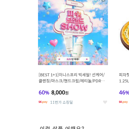
상
세
[BEST 1+1]이니스프리 빅세일! 선케어/
피자헛
클렌징/마스크/핸드크림/레티놀/PDRN/
1.25
비타C/그린
60
%
8,000
46
원
11번가 쇼킹딜
좋
아
요
이런 상품 어때요?