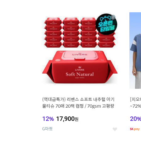
9
1
상
세
(역대급특가) 리벤스 소프트 내추럴 아기
[지오
물티슈 70매 20팩 캡형 / 70gsm 고평량
~72
12
%
17,900
20
원
G마켓
좋
아
요