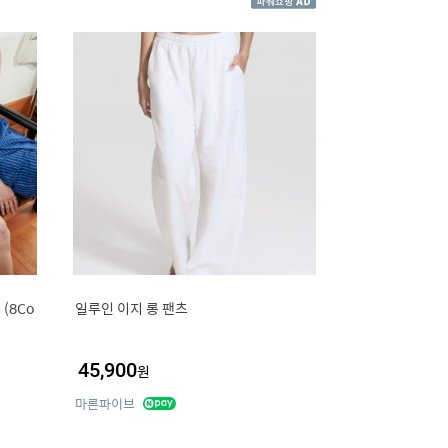
e (8Co
일루인 이지 롱 팬츠
45,900
원
마른파이브