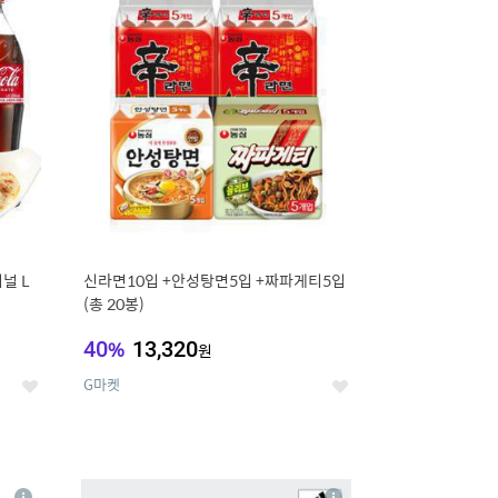
세
세
널 L
신라면10입 +안성탕면5입 +짜파게티5입
(총 20봉)
40
%
13,320
원
G마켓
좋
좋
아
아
요
요
8