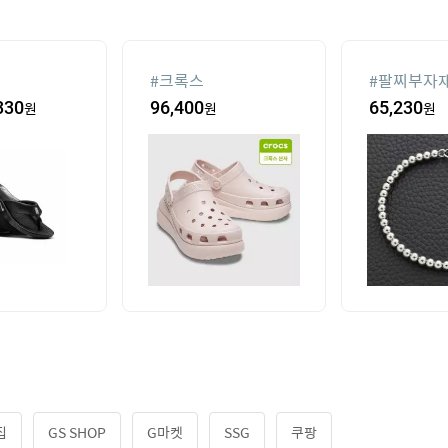
#
크록스
#
팔찌부자
330
원
96,400
원
65,230
원
집
GS SHOP
G마켓
SSG
쿠팡