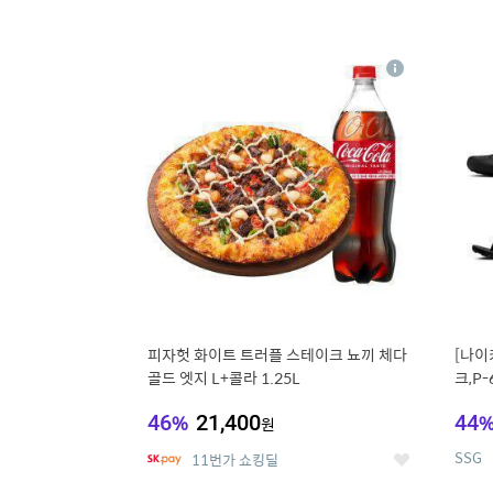
13
1
상
세
피자헛 화이트 트러플 스테이크 뇨끼 체다
[나이
골드 엣지 L+콜라 1.25L
크,P-
46
%
21,400
44
원
SSG
11번가 쇼킹딜
좋
아