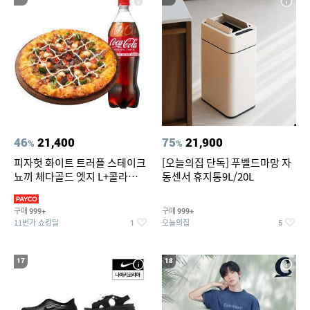
46
21,400
75
21,900
%
%
피자헛 화이트 트러플 스테이크
[오늘의집 단독] 푸벨드마망 자
뇨끼 체다골드 엣지 L+콜라
동센서 휴지통9L/20L
1.25L
구매
구매
999+
999+
11번가 쇼킹딜
오늘의집
1
5
17
18