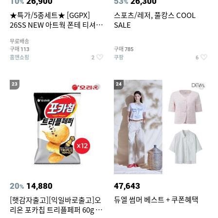
10
26,900
53
26,300
%
%
★특가/5종세트★ [GGPX]
스포츠/레저, 풀캉스 COOL
26SS NEW 아트웍 폰테 티셔츠
SALE
5종 GX262F0501TS
무료배송
구매
구매
113
785
홈앤쇼핑
쿠팡
2
6
23
24
20
14,880
47,643
%
듀엘 썸머 베스트 + 쿠폰혜택
[햇감자출고][익일바로출고]오
리온 포카칩 트리플페퍼 60g 12