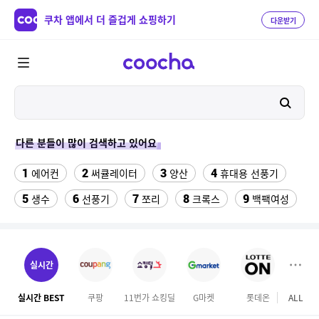
쿠차 앱에서 더 즐겁게 쇼핑하기
다운받기
다른 분들이 많이 검색하고 있어요
1
2
3
4
에어컨
써큘레이터
양산
휴대용 선풍기
5
6
7
8
9
생수
선풍기
쪼리
크록스
백팩여성
10
11
해먹그물
김해 롯데워터파크 종일권
12
13
오션월드 종일권
성인용세발자전거중고
실시간
14
15
댄스복 상의
알리사 100단 아이스 터보 MAX
실시간 BEST
쿠팡
11번가 쇼킹딜
G마켓
롯데온
ALL
이마
16
17
18
나이키츄리닝 세트
계곡 글램핑
메가 커피