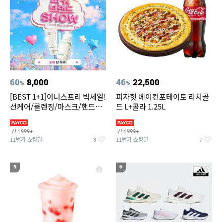
60
8,000
46
22,500
%
%
[BEST 1+1]이니스프리 빅세일!
피자헛 베이컨포테이토 리치골
선케어/클렌징/마스크/핸드크
드 L+콜라 1.25L
림/레티놀/PDRN/비타C/그린
구매
구매
999+
999+
11번가 쇼킹딜
11번가 쇼킹딜
3
7
5
6