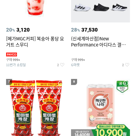
20
3,120
28
37,530
%
%
[메가MGC커피] 복숭아 퐁당 요
(신세계마산점)New
거트 스무디
Performance 아디다스 갤럭시
런 7종 택 1
구매
구매
999+
999+
11번가 쇼킹딜
G마켓
2
2
7
8