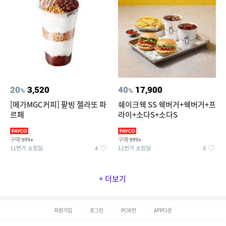
20
3,520
40
17,900
%
%
[메가MGC커피] 팥빙 젤라또 파
쉐이크쉑 SS 쉑버거+쉑버거+프
르페
라이+소다S+소다S
구매
구매
999+
999+
11번가 쇼킹딜
11번가 쇼킹딜
4
5
+ 더보기
회원가입
로그인
PC버전
APP다운