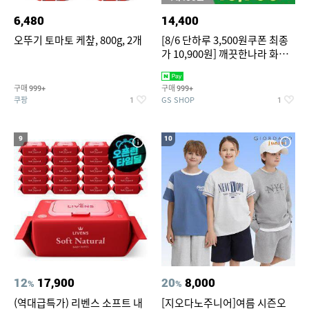
6,480
14,400
오뚜기 토마토 케챂, 800g, 2개
[8/6 단하루 3,500원쿠폰 최종
가 10,900원] 깨끗한나라 화장
지 허브가든 가드니아 27m 30
롤
구매
구매
999+
999+
쿠팡
GS SHOP
1
1
9
10
12
17,900
20
8,000
%
%
(역대급특가) 리벤스 소프트 내
[지오다노주니어]여름 시즌오