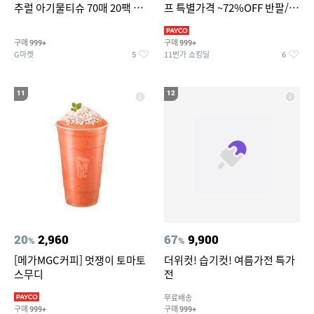
추럴 아기물티슈 70매 20팩 캡
프 특별가격 ~72%OFF 반팔/반
형 / 70gsm 고평량
바지/기능성 등
구매
구매
999+
999+
G마켓
11번가 쇼킹딜
5
6
11
12
20
2,960
67
9,900
%
%
[메가MGC커피] 멋쟁이 토마토
더위컷! 습기컷! 여름가전 특가
스무디
전
무료배송
구매
구매
999+
999+