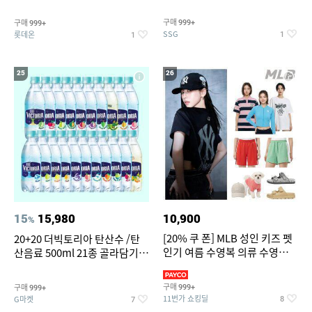
개
구매
구매
999+
999+
SSG
롯데온
1
1
25
26
15
15,980
10,900
%
[20% 쿠 폰] MLB 성인 키즈 펫
20+20 더빅토리아 탄산수 /탄
인기 여름 수영복 의류 수영복
산음료 500ml 21종 골라담기
슈즈 베스트 제품 파격전
(총 2박스/분리배송)
구매
구매
999+
999+
11번가 쇼킹딜
G마켓
8
7