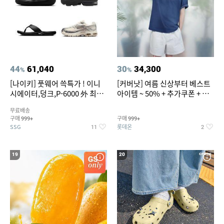
44
61,040
30
34,300
%
%
[나이키] 풋웨어 쓱특가 ! 이니
[커버낫] 여름 신상부터 베스트
시에이터,덩크,P-6000 外 최대
아이템 ~ 50% + 추가쿠폰 + 카
~50% SALE
드혜택
무료배송
구매
구매
999+
999+
SSG
롯데온
11
2
19
20