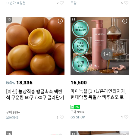
11번가 쇼킹딜
쿠팡
2
5
13
14
54
18,336
16,500
%
마이녹셀 [1 +1/온라인최저가]
[이천] 농장직송 탱글촉촉 맥반
현대약품 독일산 맥주효모 로즈
석 구운란 60구 / 30구 골라담기
PDRN 탈모샴푸 대용량
1000ml (정가 100,000원)
구매
구매
999+
999+
GS SHOP
오늘의집
1
1
15
16