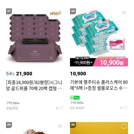
27
28
54
21,900
10,900
%
기본에 행주티슈 플러스케어 80
[최종18,900원/82평량]시그니
매*6팩 (+증정 셀룰로오스 수세
앙 골드퍼플 70매 20팩 캡형 아
미 2매)
기물티슈
구매
구매
999+
999+
GS SHOP
오늘의집
1
2
29
30