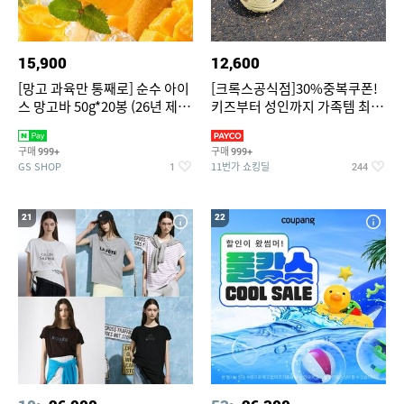
15,900
12,600
[망고 과육만 통째로] 순수 아이
[크록스공식점]30%중복쿠폰!
스 망고바 50g*20봉 (26년 제
키즈부터 성인까지 가족템 최대
조)
혜택가 찬스
구매
구매
999+
999+
GS SHOP
11번가 쇼킹딜
1
244
21
22