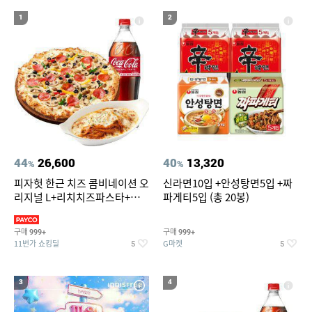
19
20
볼보 매트
라인댄스옷
1
2
44
26,600
40
13,320
%
%
피자헛 한근 치즈 콤비네이션 오
신라면10입 +안성탕면5입 +짜
리지널 L+리치치즈파스타+콜
파게티5입 (총 20봉)
라 1.25L
구매
구매
999+
999+
11번가 쇼킹딜
G마켓
5
5
3
4