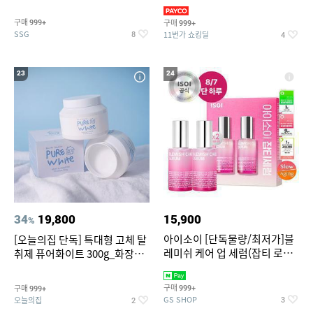
~
3,390원~/상하복/래쉬가드/수
영복/티셔츠/
구매
구매
999+
999+
SSG
11번가 쇼킹딜
8
4
23
24
34
19,800
15,900
%
아이소이 [단독물량/최저가]블
[오늘의집 단독] 특대형 고체 탈
레미쉬 케어 업 세럼(잡티 로즈
취제 퓨어화이트 300g_화장실
세럼) 20ml 더블기획 (사용기한
탈취제 담배냄새제거 거실탈취
2027-04-24)
구매
구매
999+
999+
GS SHOP
오늘의집
3
2