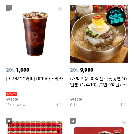
20
성인용세발자전거중고
1
2
20
1,600
20
9,980
%
%
[메가MGC커피] (ICE)아메리카
(개별포장) 야심찬 함흥냉면 10
노
인분 +육수10봉/1인 998원/ 머
리가 쨍하게 시원한 냉면
구매
구매
999+
999+
11번가 쇼킹딜
G마켓
9
5
3
4