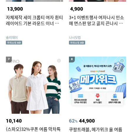
13,900
4,900
자체제작 세미 크롭티 여자 흰티
3+1 이벤트행사 여자나시 민소
레이어드 기본 라운드 이너 티셔
매 면스판 망고 골지 끈나시 롱
츠 봄
나시 레이어드 티셔츠 모음
솔리데이
나시닷컴
7
8
10,140
62
44,900
%
(스파오)32%쿠폰 여름 막차특
쿠팡트래블, 메가위크 올 여름