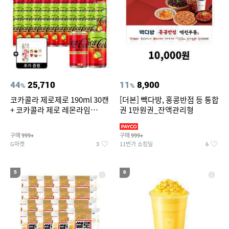
44
25,710
11
8,900
%
%
코카콜라 제로제로 190ml 30캔
[더본] 빽다방, 홍콩반점 등 통합
+ 코카콜라 제로 레몬라임
권 1만원권_잔액관리형
190ml 30캔 + (증정) 콜드컵+스
티커 세트
구매
구매
999+
999+
G마켓
11번가 쇼킹딜
3
6
5
6