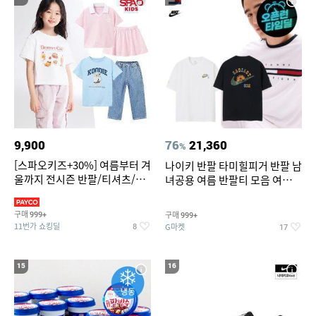
9,900
76
21,360
%
[스파오키즈+30%] 여름부터 겨
나이키 반팔 타미힐피거 반팔 남
울까지 전시즌 반팔/티셔츠/셋
녀공용 여름 반팔티 모음 여름
업/원피스/팬츠/아우트 外
반팔티 기간한정 특가
구매
구매
999+
999+
11번가 쇼킹딜
G마켓
8
17
15
16