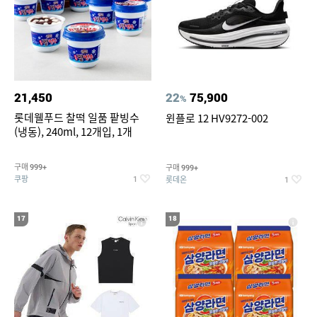
21,450
22
75,900
%
롯데웰푸드 찰떡 일품 팥빙수
윈플로 12 HV9272-002
(냉동), 240ml, 12개입, 1개
구매
구매
999+
999+
쿠팡
롯데온
1
1
17
18