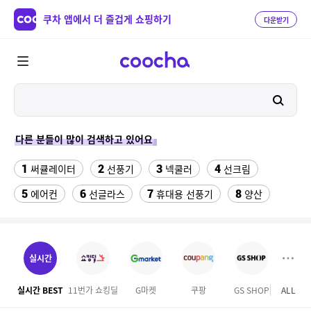
쿠차 앱에서 더 즐겁게 쇼핑하기
다운받기
다른 분들이 많이 검색하고 있어요
1
2
3
4
써큘레이터
선풍기
넥쿨러
선크림
5
6
7
8
에어컨
선글라스
휴대용 선풍기
양산
9
10
11
치약
여성댄스복
가정용 인형뽑기기계
12
13
팔찌부자재
여자라인 댄스복
실시간
14
15
16
롯데월드 자유이용권
라인댄스옷
엄마옷
실시간 BEST
11번가 쇼킹딜
G마켓
쿠팡
GS SHOP
ALL
이마
17
18
19
엘칸토
kfc
슬리퍼