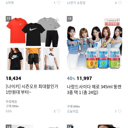
G마켓
11번가 쇼킹딜
1
4
11
12
18,434
40
11,997
%
[나이키] 시즌오프 최대할인가
나랑드사이다 제로 345ml 뚱캔
1만원대 부터~
3종 택 1 (총 24입)
무료배송
구매
구매
999+
999+
SSG
오늘의집
2
1
13
14