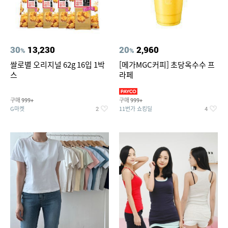
30
13,230
20
2,960
%
%
쌀로별 오리지널 62g 16입 1박
[메가MGC커피] 초당옥수수 프
스
라페
구매
구매
999+
999+
G마켓
11번가 쇼킹딜
2
4