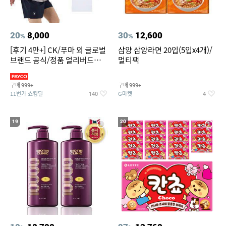
20
8,000
30
12,600
%
%
[후기 4만+] CK/푸마 외 글로벌
삼양 삼양라면 20입(5입x4개)/
브랜드 공식/정품 얼리버드
멀티팩
~94%
구매
구매
999+
999+
11번가 쇼킹딜
G마켓
140
4
19
20