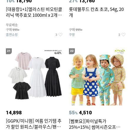
10
18,790
27
13,760
%
%
[대용량1+1]엘라스틴 비오틴클
롯데웰푸드 칸쵸 초코, 54g, 20
리닉 맥주효모 1000ml x 2개
개
(샴푸/컨디셔너 택1)
무료배송
구매
구매
999+
999+
홈앤쇼핑
쿠팡
3
2
21
22
14,898
55
4,510
%
[GGPX/미니멈] 여름 인기템 추
[삠뽀요][파이널특가
가 할인 원피스/블라우스/팬츠
25%+15%] 썸머시즌오프