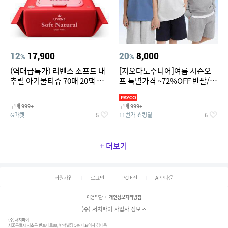
12
17,900
20
8,000
%
%
(역대급특가) 리벤스 소프트 내
[지오다노주니어]여름 시즌오
추럴 아기물티슈 70매 20팩 캡
프 특별가격 ~72%OFF 반팔/반
형 / 70gsm 고평량
바지/기능성 등
구매
구매
999+
999+
G마켓
11번가 쇼킹딜
5
6
+ 더보기
회원가입
로그인
PC버전
APP다운
이용약관
개인정보처리방침
(주) 서치파이 사업자 정보
(주)서치파이
서울특별시 서초구 반포대로88, 반석빌딩 5층 대표이사 김태묵