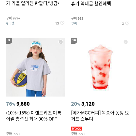
가·가을 얼리템 반팔티/냉감/반
휴가 역대급 할인혜택
바지/린넨/맨투맨/슬랙스/가디
건 외 ~74%OFF
구매
구매
999+
983
G마켓
쿠팡
13
3
9
10
76
9,680
20
3,120
%
%
(10%+15%) 이랜드키즈 여름
[메가MGC커피] 복숭아 퐁당 요
이월 총결산 최대 90% OFF
거트 스무디
구매
구매
999+
999+