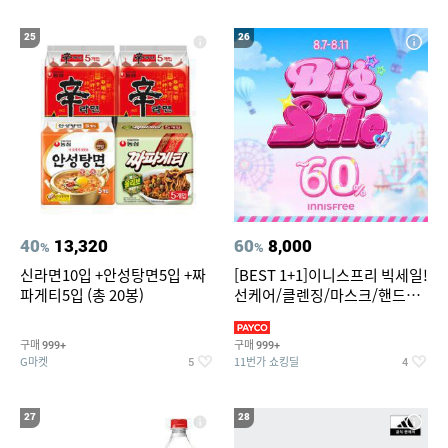
25
26
40
13,320
60
8,000
%
%
신라면10입 +안성탕면5입 +짜
[BEST 1+1]이니스프리 빅세일!
파게티5입 (총 20봉)
선케어/클렌징/마스크/핸드크
림/레티놀/PDRN/비타C/그린
구매
구매
999+
999+
G마켓
11번가 쇼킹딜
5
4
27
28