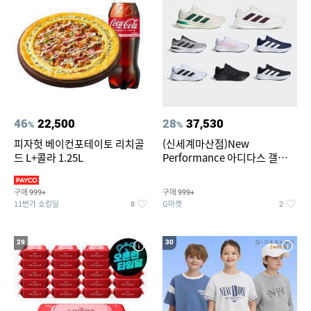
46
22,500
28
37,530
%
%
피자헛 베이컨포테이토 리치골
(신세계마산점)New
드 L+콜라 1.25L
Performance 아디다스 갤럭시
런 7종 택 1
구매
구매
999+
999+
11번가 쇼킹딜
G마켓
8
2
29
30