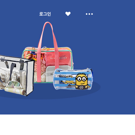
좋
더
로그인
아
보
요
기