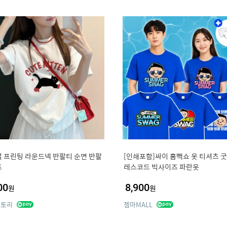
 프린팅 라운드넥 반팔티 순면 반팔
[인쇄포함]싸이 흠뻑쇼 옷 티셔츠 굿
츠
레스코드 빅사이즈 파란옷
00
8,900
원
원
스토리
젬마MALL