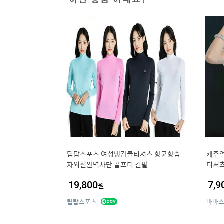
팁탑스포츠 여성냉감쿨티셔츠 항균항습
캐주얼
자외선완벽차단 골프티 긴팔
티셔
19,800
7,9
원
팁탑스포츠
바바