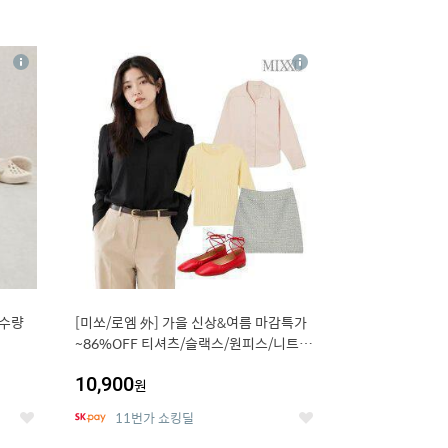
16
상
상
세
세
 수량
[미쏘/로엠 外] 가을 신상&여름 마감특가
~86%OFF 티셔츠/슬랙스/원피스/니트/
블라우스
10,900
원
11번가 쇼킹딜
좋
좋
아
아