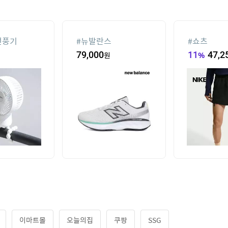
선풍기
#
뉴발란스
#
쇼츠
79,000
원
11
%
47,2
이마트몰
오늘의집
쿠팡
SSG