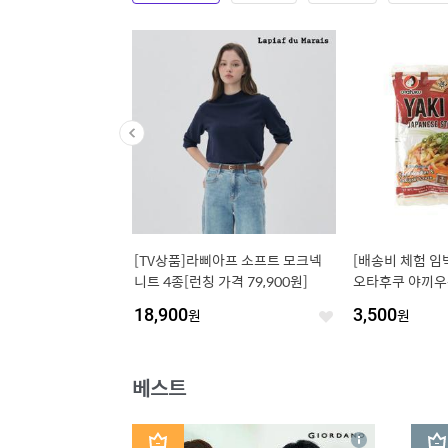
304 조리도구3종 균일
[TV상품]라삐아프 소프트 모크넥
[배송비 체험 임박 
 / 먹방국자 다용도 서빙
니트 4종[런칭 가격 79,900원]
오타후쿠 야끼우
뒤집개
맛 2개 간편식 
18,900
원
3,500
원
좋
좋
아
아
요
요
베스트
1
2
상