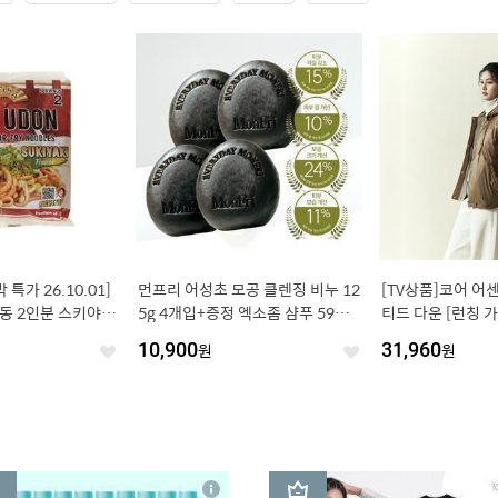
특가 26.10.01]
먼프리 어성초 모공 클렌징 비누 12
[TV상품]코어 어
동 2인분 스키야키
5g 4개입+증정 엑소좀 샴푸 59ml
티드 다운 [런칭 가격
즉석요리
[정가36,900원/블랙차콜 모공 축소
10,900
원
31,960
원
좋
미백 미용 비누 티트리 포레스트향]
좋
아
아
요
요
3
상