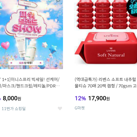
상
세
ST 1+1]이니스프리 빅세일! 선케어/
(역대급특가) 리벤스 소프트 내추럴
/마스크/핸드크림/레티놀/PDRN/
물티슈 70매 20팩 캡형 / 70gsm 
/그린
%
8,000
12
%
17,900
원
원
G마켓
11번가 쇼킹딜
좋
아
요