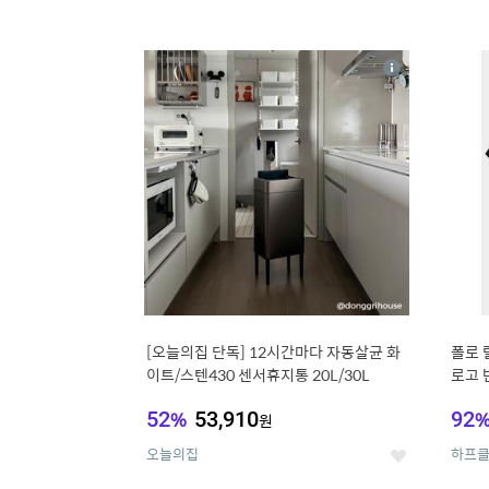
13
1
상
세
[오늘의집 단독] 12시간마다 자동살균 화
폴로 
이트/스텐430 센서휴지통 20L/30L
로고 반
52
%
53,910
92
원
오늘의집
하프
좋
아