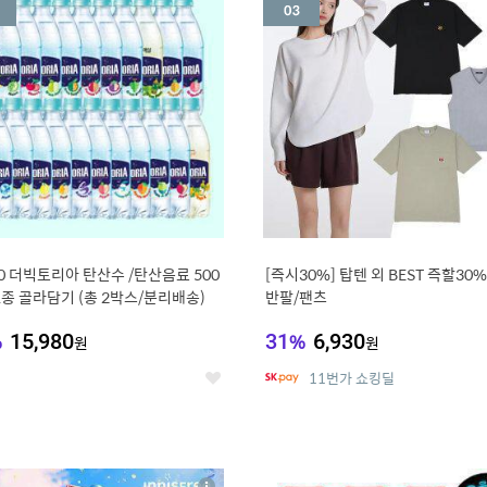
세
20 더빅토리아 탄산수 /탄산음료 500
[즉시30%] 탑텐 외 BEST 즉할30%
21종 골라담기 (총 2박스/분리배송)
반팔/팬츠
%
15,980
31
%
6,930
원
원
11번가 쇼킹딜
좋
아
요
7