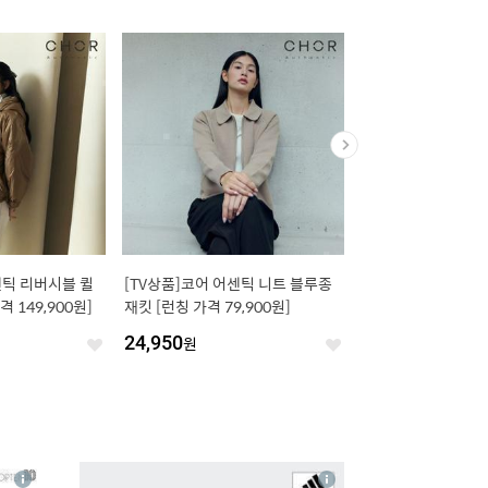
센틱 리버시블 퀼
[TV상품]코어 어센틱 니트 블루종
종가 알뜰맘 포기김치 1
 149,900원]
재킷 [런칭 가격 79,900원]
24,950
원
50,920
원
좋
좋
아
아
요
요
4
상
상