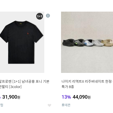
4
15
상
세
랄프로렌 [1+1] 남녀공용 포니 기본
나이키 리액트X 리주버네이트 한정
팔티 [3color]
특가 8종
%
31,900
13
%
44,090
원
원
클럽
롯데온
좋
아