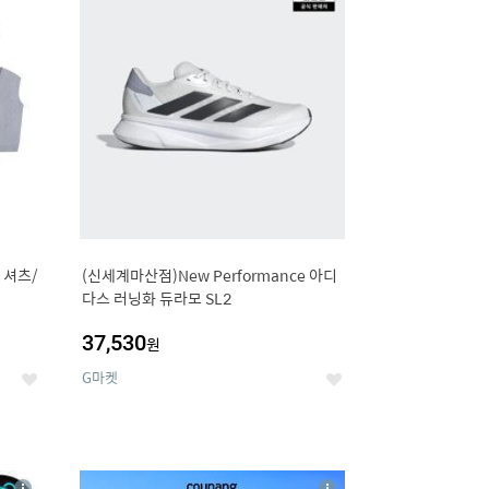
세
세
 셔츠/
(신세계마산점)New Performance 아디
다스 러닝화 듀라모 SL2
37,530
원
G마켓
좋
좋
아
아
요
요
8