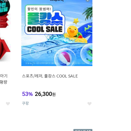
상
상
세
세
 아기
스포츠/레저, 풀캉스 COOL SALE
고평량
53
%
26,300
원
쿠팡
좋
좋
아
아
요
요