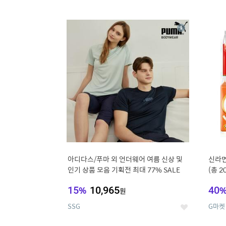
9
1
상
세
아디다스/푸마 외 언더웨어 여름 신상 및
신라면
인기 상품 모음 기획전 최대 77% SALE
(총 2
15
%
10,965
40
원
SSG
G마켓
좋
아
요