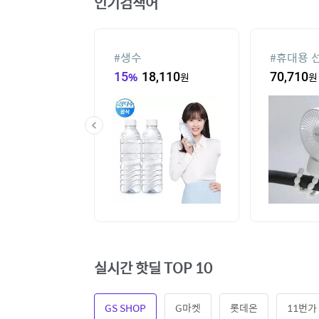
인기검색어
기
#
생수
#
휴대용 
10
원
15
%
18,110
원
70,710
원
실시간 핫딜 TOP 10
GS SHOP
G마켓
롯데온
11번가