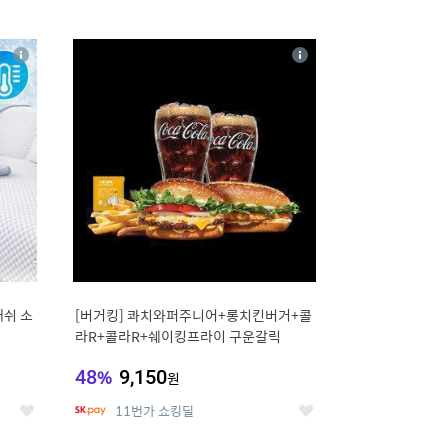
12
상
상
세
세
매쉬 소
[버거킹] 콰치와퍼주니어+롱치킨버거+콜
라R+콜라R+쉐이킹프라이 구운갈릭
48
%
9,150
원
11번가 쇼킹딜
좋
좋
아
아
요
요