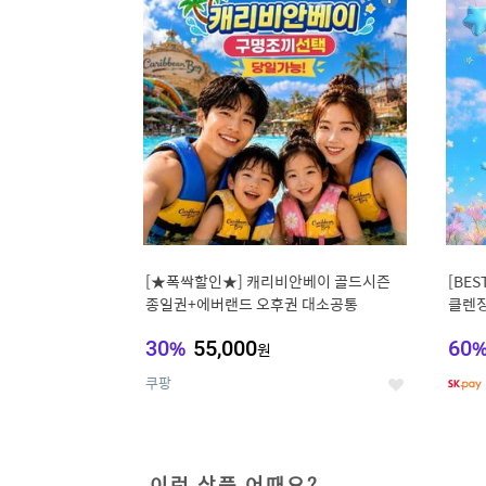
상
세
[★폭싹할인★] 캐리비안베이 골드시즌
[BE
종일권+에버랜드 오후권 대소공통
클렌징
비타C
30
%
55,000
60
원
쿠팡
좋
아
요
이런 상품 어때요?