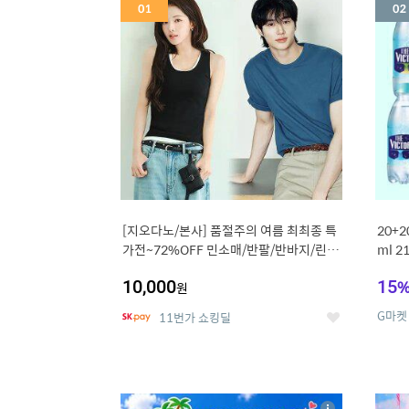
세
[지오다노/본사] 품절주의 여름 최최종 특
20+
가전~72%OFF 민소매/반팔/반바지/린넨
ml 
외
10,000
15
원
G마켓
11번가 쇼킹딜
좋
아
요
5
6