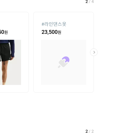
2
/
4
#
라인댄스옷
#
대나무돗자리
50
원
23,500
원
18
%
41,620
2
/
2