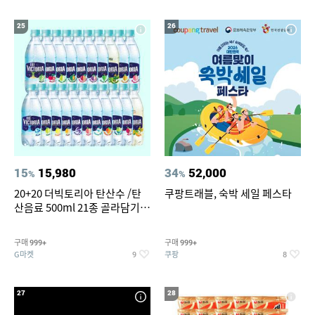
25
26
15
15,980
34
52,000
%
%
20+20 더빅토리아 탄산수 /탄
쿠팡트래블, 숙박 세일 페스타
산음료 500ml 21종 골라담기
(총 2박스/분리배송)
구매
구매
999+
999+
G마켓
쿠팡
9
8
27
28