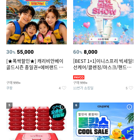
30
55,000
60
8,000
%
%
[★폭싹할인★] 캐리비안베이
[BEST 1+1]이니스프리 빅세일!
골드시즌 종일권+에버랜드 오
선케어/클렌징/마스크/핸드크
후권 대소공통
림/레티놀/PDRN/비타C/그린
구매
구매
999+
999+
쿠팡
11번가 쇼킹딜
4
5
5
6