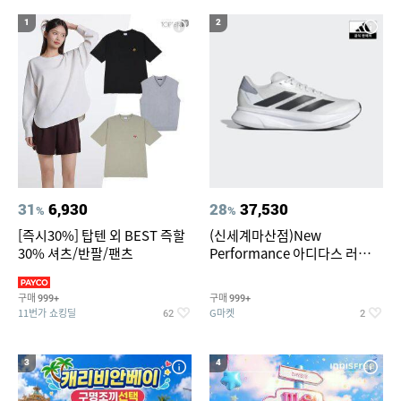
1
2
31
6,930
28
37,530
%
%
[즉시30%] 탑텐 외 BEST 즉할
(신세계마산점)New
30% 셔츠/반팔/팬츠
Performance 아디다스 러닝화
듀라모 SL2
구매
구매
999+
999+
11번가 쇼킹딜
G마켓
62
2
3
4