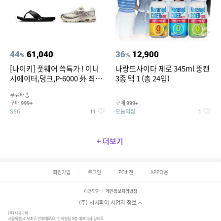
44
61,040
36
12,900
%
%
[나이키] 풋웨어 쓱특가 ! 이니
나랑드사이다 제로 345ml 뚱캔
시에이터,덩크,P-6000 外 최대
3종 택 1 (총 24입)
~50% SALE
무료배송
구매
구매
999+
999+
SSG
오늘의집
11
1
+ 더보기
회원가입
로그인
PC버전
APP다운
이용약관
개인정보처리방침
(주) 서치파이 사업자 정보
(주)서치파이
서울특별시 서초구 반포대로88, 반석빌딩 5층 대표이사 김태묵