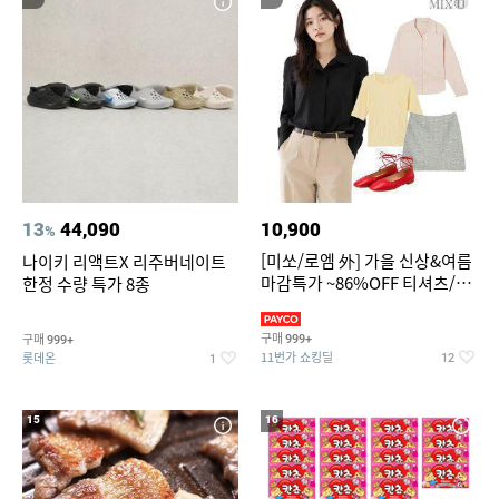
13
44,090
10,900
%
[미쏘/로엠 外] 가을 신상&여름
나이키 리액트X 리주버네이트
마감특가 ~86%OFF 티셔츠/슬
한정 수량 특가 8종
랙스/원피스/니트/블라우스
구매
구매
999+
999+
11번가 쇼킹딜
롯데온
12
1
15
16