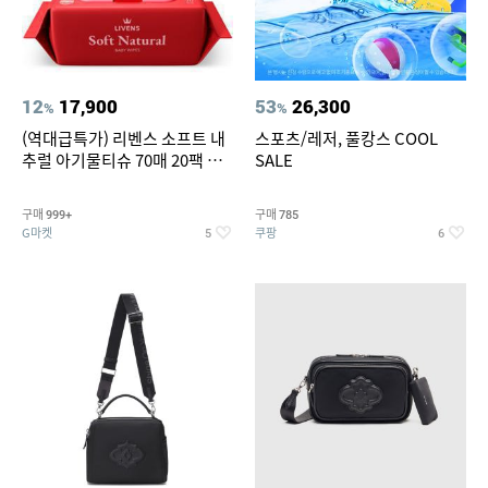
12
17,900
53
26,300
%
%
(역대급특가) 리벤스 소프트 내
스포츠/레저, 풀캉스 COOL
추럴 아기물티슈 70매 20팩 캡
SALE
형 / 70gsm 고평량
구매
구매
999+
785
G마켓
쿠팡
5
6