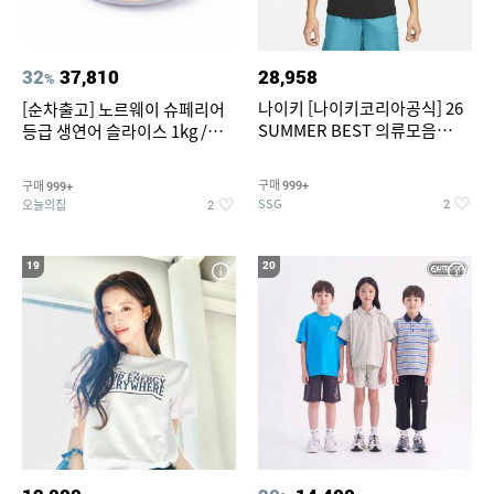
32
37,810
28,958
%
나이키 [나이키코리아공식] 26
[순차출고] 노르웨이 슈페리어
SUMMER BEST 의류모음
등급 생연어 슬라이스 1kg /
~55% SALE
500g / 300g 항공직송
구매
구매
999+
999+
SSG
오늘의집
2
2
19
20