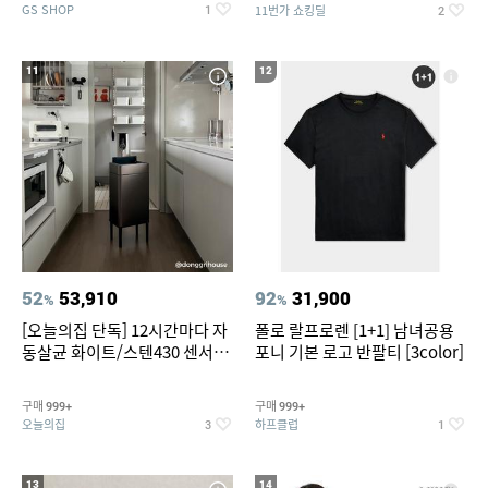
GS SHOP
11번가 쇼킹딜
1
2
11
12
52
53,910
92
31,900
%
%
[오늘의집 단독] 12시간마다 자
폴로 랄프로렌 [1+1] 남녀공용
동살균 화이트/스텐430 센서휴
포니 기본 로고 반팔티 [3color]
지통 20L/30L
구매
구매
999+
999+
오늘의집
하프클럽
3
1
13
14