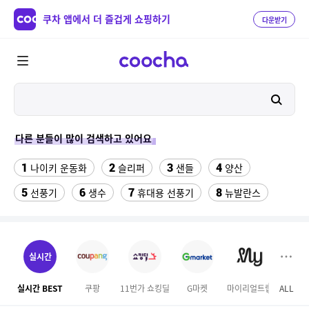
쿠차 앱에서 더 즐겁게 쇼핑하기
다운받기
다른 분들이 많이 검색하고 있어요
1
2
3
4
나이키 운동화
슬리퍼
샌들
양산
5
6
7
8
선풍기
생수
휴대용 선풍기
뉴발란스
9
10
11
Benz S600
여성실내수영복
중고음료수냉장고
12
13
14
라인댄스옷
hid 전조등
구혜선
실시간
15
16
17
미니 탁상용 선풍기
무대의상
업소용 가림막
실시간 BEST
쿠팡
11번가 쇼킹딜
G마켓
마이리얼트립
ALL
오늘
18
19
20
다마고치파라다이스
더뉴 아반떼ad
전기롤