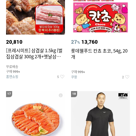
20,810
27
13,760
%
[프레시미트] 삼겹살 1.5kg (벌
롯데웰푸드 칸쵸 초코, 54g, 20
집삼겹살 300g 2개+옛날삼겹살
개
300g 2개+벌집삼겹살300g한
무료배송
팩 추가증정)
구매
구매
999+
999+
홈앤쇼핑
쿠팡
5
2
17
18