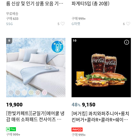
름 신상 및 인기 상품 모음 기획
파게티5입 (총 20봉)
전 최대 77% SALE
무료배송
구매
구매
633
999+
SSG
G마켓
5
6
9
10
19,900
48
9,150
%
[한빛카페트][균일가]에어쿨 냉
[버거킹] 콰치와퍼주니어+롱치
감 매쉬 소파패드 전사이즈 균일
킨버거+콜라R+콜라R+쉐이킹
가
프라이 구운갈릭
구매
구매
999+
999+