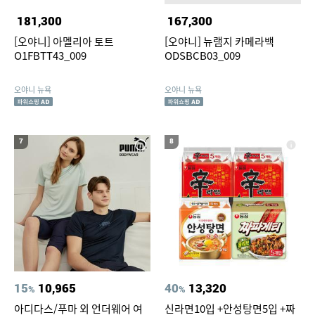
181,300
167,300
[오야니] 아멜리아 토트
[오야니] 뉴램지 카메라백
O1FBTT43_009
ODSBCB03_009
오야니 뉴욕
오야니 뉴욕
7
8
15
10,965
40
13,320
%
%
아디다스/푸마 외 언더웨어 여
신라면10입 +안성탕면5입 +짜