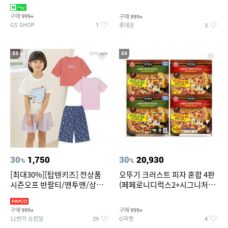
치즈 증정
크림/베리믹스/헤이즐넛초코
구매
구매
999+
999+
GS SHOP
롯데온
1
3
23
24
30
1,750
30
20,930
%
%
[최대30%][탑텐키즈] 전상품
오뚜기 크러스트 피자 혼합 4판
시즌오프 반팔티/맨투맨/상하
(페페로니디럭스2+시그니처익
복/레깅스 외 100종
스트림2)
구매
구매
999+
999+
11번가 쇼킹딜
G마켓
29
4