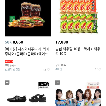
50
8,650
17,880
%
농심 새우깡 10봉 + 와사비새우
[버거킹] 치즈와퍼주니어+와퍼
깡 10봉
주니어+콜라R+콜라R+쉐이킹
프라이 스윗어니언
구매
구매
999+
999+
G마켓
11번가 쇼킹딜
2
12
29
30