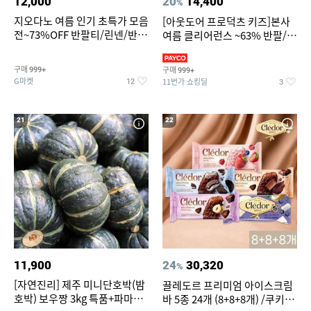
12,000
20
14,400
%
지오다노 여름 인기 초특가 모음
[아웃도어 프로덕츠 키즈]본사
전~73%OFF 반팔티/린넨/반바
여름 클리어런스 ~63% 반팔/반
지 외
바지/수영복
구매
구매
999+
999+
G마켓
11번가 쇼킹딜
12
3
21
22
11,900
24
30,320
%
[자연진리] 제주 미니단호박(밤
끌레도르 프리미엄 아이스크림
호박) 보우짱 3kg 특품+파마산
바 5종 24개 (8+8+8개) /쿠키앤