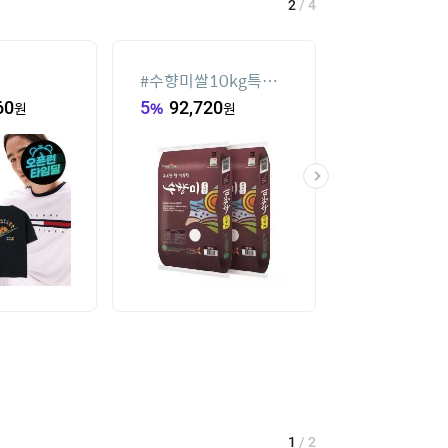
2
/
4
#
수향미쌀10kg특등
#
실외기없는 
급
60
원
5
%
92,720
원
77,520
원
1
/
2