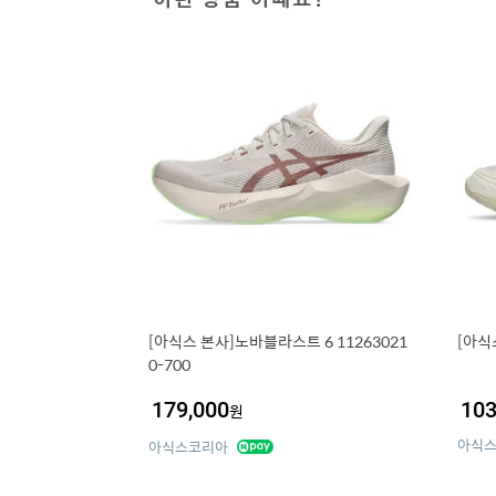
[아식스 본사]노바블라스트 6 11263021
[아식
0-700
179,000
103
원
아식
아식스코리아