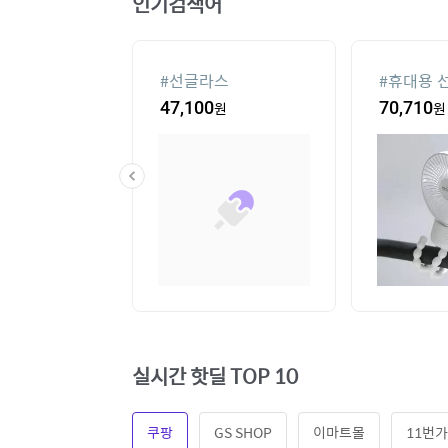
인기검색어
컨
#
선글라스
#
휴대용 
20
원
47,100
원
70,710
원
실시간 핫딜 TOP 10
쿠팡
GS SHOP
이마트몰
11번가