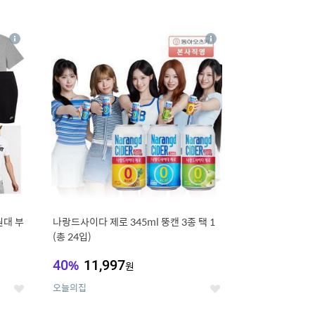
12
상
상
세
세
원대 부
나랑드사이다 제로 345ml 뚱캔 3종 택 1
(총 24입)
40
%
11,997
원
오늘의집
좋
좋
아
아
요
요