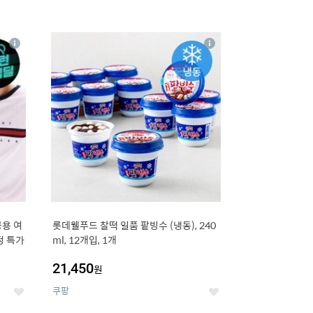
16
상
상
세
세
용 여
롯데웰푸드 찰떡 일품 팥빙수 (냉동), 240
정 특가
ml, 12개입, 1개
21,450
원
쿠팡
좋
좋
아
아