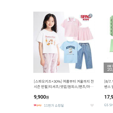
13
1
상
세
[스파오키즈+30%] 여름부터 겨울까지 전
[8/7
시즌 반팔/티셔츠/셋업/원피스/팬츠/아우
벤스 
트 外
9,900
17,
원
GS S
11번가 쇼킹딜
좋
아