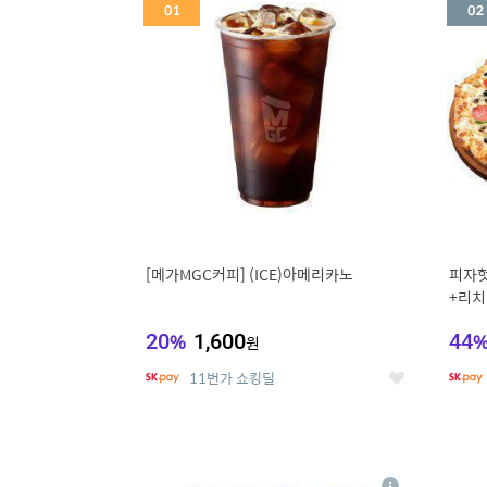
세
[메가MGC커피] (ICE)아메리카노
피자헛
+리치
20
%
1,600
44
원
11번가 쇼킹딜
좋
아
요
5
6