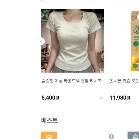
이 아미노 올 클렌징 밀
슬림핏 여성 라운드넥 반팔 티셔츠
돈시몬 착즙 오렌지
 1개
8,400
원
11,980
원
좋
좋
아
아
요
요
베스트
1
2
상