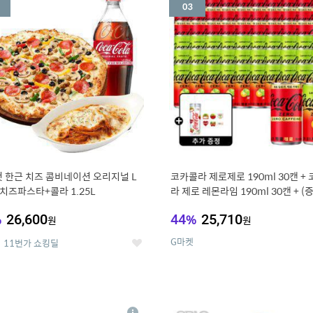
세
 한근 치즈 콤비네이션 오리지널 L
코카콜라 제로제로 190ml 30캔 +
치즈파스타+콜라 1.25L
라 제로 레몬라임 190ml 30캔 + (
드컵+스티커 세트
%
26,600
44
%
25,710
원
원
G마켓
11번가 쇼킹딜
좋
아
요
7