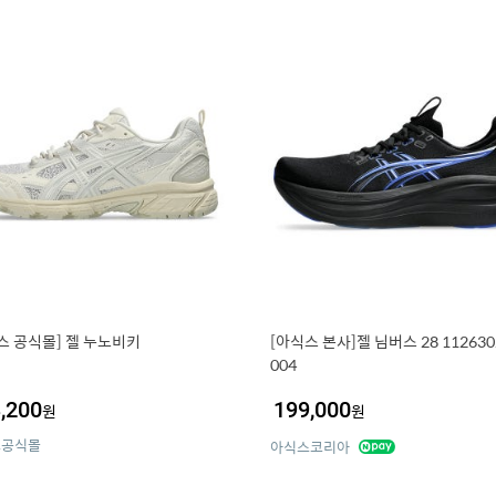
스 공식몰] 젤 누노비키
[아식스 본사]젤 님버스 28 112630
004
,200
199,000
원
원
스공식몰
아식스코리아