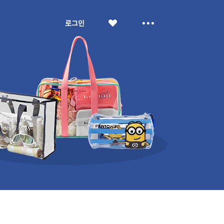
좋
더
로그인
아
보
요
기