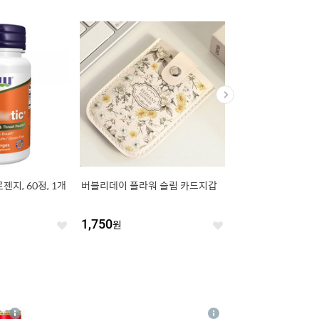
지, 60정, 1개
버블리데이 플라워 슬림 카드지갑
나이키 남성용 드라이 파크
쇼트 BV6855-010
1,750
원
18,450
원
좋
좋
아
아
요
요
4
상
상