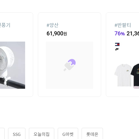
선풍기
#
양산
#
반팔티
61,900
원
76
%
21,3
SSG
오늘의집
G마켓
롯데온