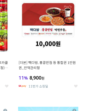
세
세
 코카콜
[더본] 빽다방, 홍콩반점 등 통합권 1만원
증정) 콜
권_잔액관리형
11
%
8,900
원
11번가 쇼킹딜
좋
좋
아
아
요
요
8