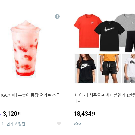
0
11
상
세
MGC커피] 복숭아 퐁당 요거트 스무
[나이키] 시즌오프 최대할인가 1만
터~
%
3,120
18,434
원
원
SSG
11번가 쇼킹딜
좋
아
요