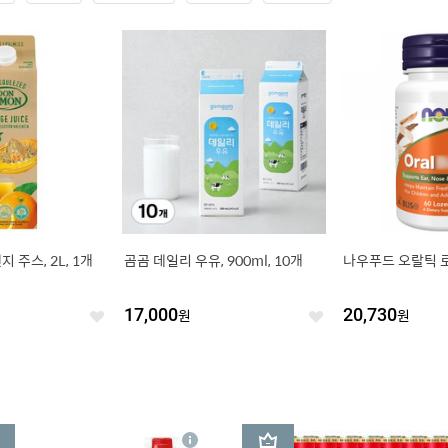
 주스, 2L, 1개
곰곰 데일리 우유, 900ml, 10개
나우푸드 오랄틱 로젠
17,000
원
20,730
원
좋
좋
아
아
요
요
3
상