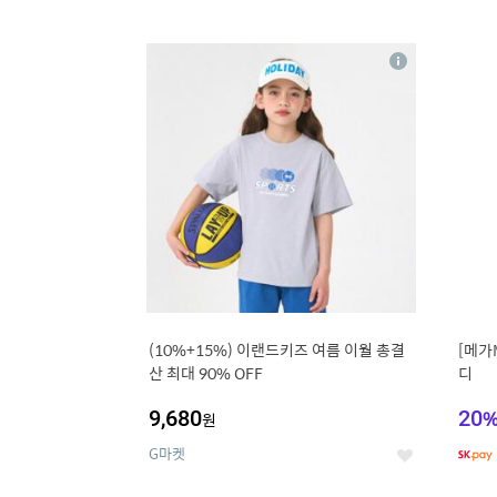
9
1
상
세
(10%+15%) 이랜드키즈 여름 이월 총결
[메가
산 최대 90% OFF
디
9,680
20
원
G마켓
좋
아
요