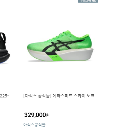
225-
[아식스 공식몰] 메타스피드 스카이 도쿄
329,000
원
아식스공식몰