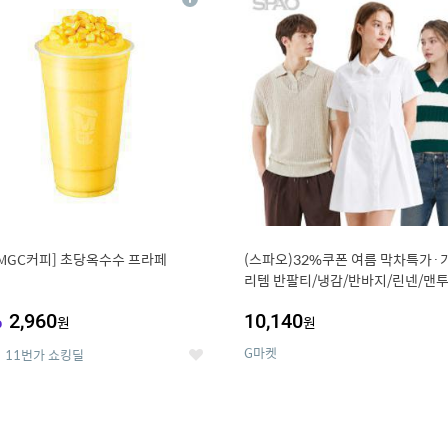
상
세
MGC커피] 초당옥수수 프라페
(스파오)32%쿠폰 여름 막차특가·
리템 반팔티/냉감/반바지/린넨/맨투
랙스/가디건 외 ~74%OFF
%
2,960
10,140
원
원
G마켓
11번가 쇼킹딜
좋
아
요