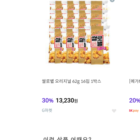
상
세
쌀로별 오리지널 62g 16입 1박스
[메가
30
%
13,230
20
원
G마켓
좋
아
요
이런 상품 어때요?