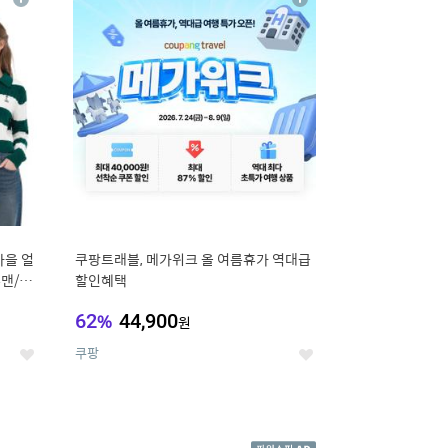
상
상
세
세
가을 얼
쿠팡트래블, 메가위크 올 여름휴가 역대급
맨/슬
할인혜택
62
%
44,900
원
쿠팡
좋
좋
아
아
요
요