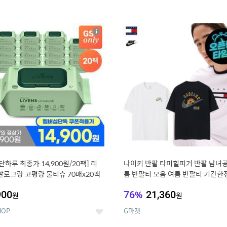
4
15
상
세
, 단하루 최종가 14,900원/20팩] 리
나이키 반팔 타미힐피거 반팔 남녀공
알로그랑 고평량 물티슈 70매x20팩
름 반팔티 모음 여름 반팔티 기간한
900
76
%
21,360
원
원
HOP
G마켓
좋
아