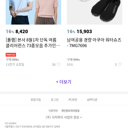
16
8,420
16
15,903
%
%
[폴햄] 본사 8월1차 단독 여름
남여공용 경량 아쿠아 워터슈즈
클리어런스 73종모음 추가인하
- 7MG7696
최대 83%OFF
구매
구매
999+
999+
11번가 쇼킹딜
SSG
20
3
+ 더보기
회원가입
로그인
PC버전
APP다운
이용약관
개인정보처리방침
(주) 서치파이 사업자 정보
(주)서치파이
서울특별시 서초구 반포대로88, 반석빌딩 5층 대표이사 김태묵