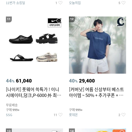
11번가 쇼킹딜
오늘의집
1
5
11
12
44
61,040
40
29,400
%
%
[나이키] 풋웨어 쓱특가 ! 이니
[커버낫] 여름 신상부터 베스트
시에이터,덩크,P-6000 外 최대
아이템 ~ 50% + 추가쿠폰 + 카
~50% SALE
드혜택
무료배송
구매
구매
999+
999+
SSG
롯데온
11
2
13
14