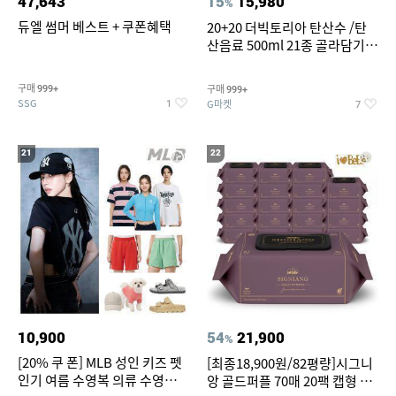
47,643
15
15,980
%
듀엘 썸머 베스트 + 쿠폰혜택
20+20 더빅토리아 탄산수 /탄
산음료 500ml 21종 골라담기
(총 2박스/분리배송)
구매
구매
999+
999+
SSG
G마켓
1
7
21
22
10,900
54
21,900
%
[20% 쿠 폰] MLB 성인 키즈 펫
[최종18,900원/82평량]시그니
인기 여름 수영복 의류 수영복
앙 골드퍼플 70매 20팩 캡형 아