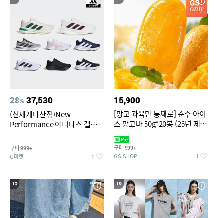
28
37,530
15,900
%
[망고 과육만 통째로] 순수 아이
(신세계마산점)New
스 망고바 50g*20봉 (26년 제
Performance 아디다스 갤럭시
조)
런 7종 택 1
구매
구매
999+
999+
GS SHOP
G마켓
1
1
15
16