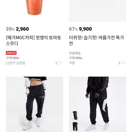
20
2,960
67
9,900
%
%
[메가MGC커피] 멋쟁이 토마토
더위컷! 습기컷! 여름가전 특가
스무디
전
무료배송
구매
구매
999+
999+
11번가 쇼킹딜
쿠팡
2
5