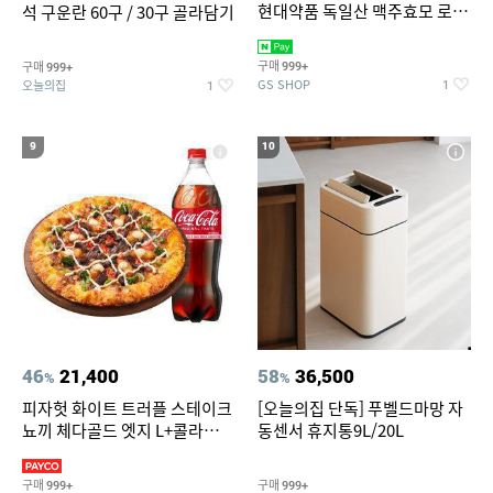
현대약품 독일산 맥주효모 로즈
석 구운란 60구 / 30구 골라담기
PDRN 탈모샴푸 대용량
1000ml (정가 100,000원)
구매
구매
999+
999+
GS SHOP
오늘의집
1
1
9
10
46
21,400
58
36,500
%
%
피자헛 화이트 트러플 스테이크
[오늘의집 단독] 푸벨드마망 자
뇨끼 체다골드 엣지 L+콜라
동센서 휴지통9L/20L
1.25L
구매
구매
999+
999+