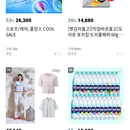
53
26,300
20
14,880
%
%
스포츠/레저, 풀캉스 COOL
[햇감자출고][익일바로출고]오
SALE
리온 포카칩 트리플페퍼 60g 12
개
구매
구매
785
999+
쿠팡
롯데온
6
1
19
20