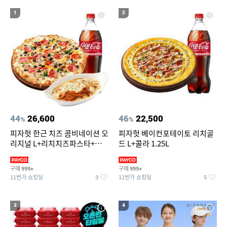
20
S56UI0128 P4455 7162
1
2
44
26,600
46
22,500
%
%
피자헛 한근 치즈 콤비네이션 오
피자헛 베이컨포테이토 리치골
리지널 L+리치치즈파스타+콜
드 L+콜라 1.25L
라 1.25L
구매
구매
999+
999+
11번가 쇼킹딜
11번가 쇼킹딜
3
5
3
4