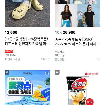
12,600
10
26,900
%
[크록스공식점]30%중복쿠폰!
★특가/5종세트★ [GGPX]
키즈부터 성인까지 가족템 최대
26SS NEW 아트웍 폰테 티셔츠
혜택가 찬스
5종 GX262F0501TS
무료배송
구매
구매
999+
113
11번가 쇼킹딜
홈앤쇼핑
244
1
17
18