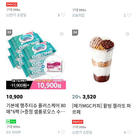
슈즈 베스트 제품 파격전
기물티슈
구매
구매
999+
999+
11번가 쇼킹딜
오늘의집
8
2
23
24
10,900
20
3,520
%
기본에 행주티슈 플러스케어 80
[메가MGC커피] 팥빙 젤라또 파
매*6팩 (+증정 셀룰로오스 수세
르페
미 2매)
구매
구매
999+
999+
GS SHOP
11번가 쇼킹딜
1
4