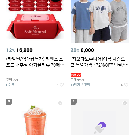
12
16,900
20
8,000
%
%
(타임딜/역대급특가) 리벤스 소
[지오다노주니어]여름 시즌오
프트 내추럴 아기물티슈 70매
프 특별가격 ~72%OFF 반팔/반
20팩 캡형 / 70gsm 고평량
바지/기능성 등
구매
구매
999+
999+
G마켓
11번가 쇼킹딜
5
6
5
6