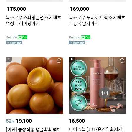
175,000
169,000
복스로우 스파링클럽 조거팬츠
복스로우 투네로 트랙 조거팬츠
여성 트레이닝바지
운동복 남자바지
Boxraw
Boxraw
7
8
52
19,100
16,500
%
마이녹셀 [1 +1/온라인최저가]
[이천] 농장직송 탱글촉촉 맥반