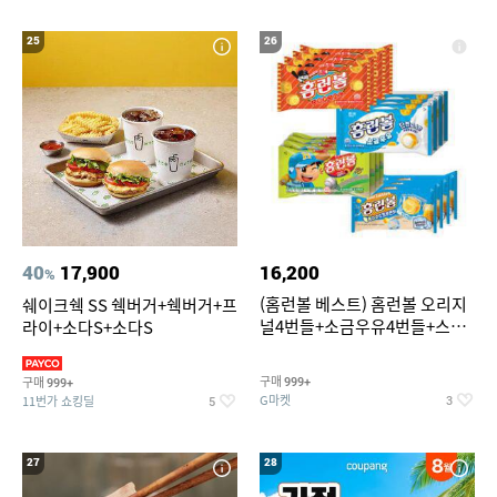
25
26
40
17,900
16,200
%
(홈런볼 베스트) 홈런볼 오리지
쉐이크쉑 SS 쉑버거+쉑버거+프
널4번들+소금우유4번들+스윗
라이+소다S+소다S
커스타드4번들+옥수수 소프트
콘맛4번들
구매
구매
999+
999+
G마켓
11번가 쇼킹딜
3
5
27
28