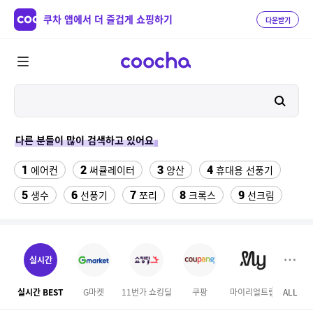
쿠차 앱에서 더 즐겁게 쇼핑하기
다운받기
다른 분들이 많이 검색하고 있어요
1
2
3
4
에어컨
써큘레이터
양산
휴대용 선풍기
5
6
7
8
9
생수
선풍기
쪼리
크록스
선크림
10
11
12
여름샌들
선글라스
마스크팩
13
14
창문형 에어컨
반려동물 위치추적 gps 목걸이
실시간
15
16
스포티지r 타이어 235 55 18
토마토
실시간 BEST
G마켓
11번가 쇼킹딜
쿠팡
마이리얼트립
ALL
홈앤
17
18
19
롯데월드
forever21
애사비