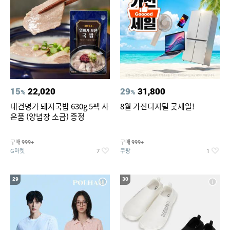
15
22,020
29
31,800
%
%
대건명가 돼지국밥 630g 5팩 사
8월 가전디지털 굿세일!
은품 (양념장 소금) 증정
구매
구매
999+
999+
G마켓
쿠팡
7
1
29
30