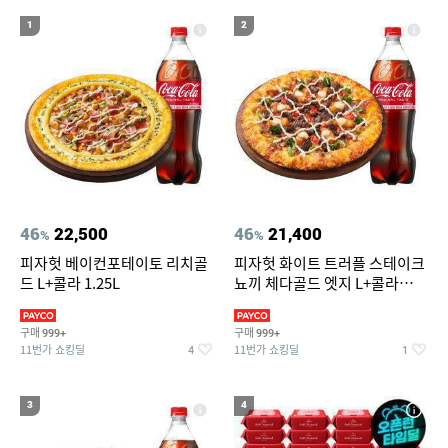
1
2
46
22,500
46
21,400
%
%
피자헛 베이컨포테이토 리치골
피자헛 화이트 트러플 스테이크
드 L+콜라 1.25L
뇨끼 체다골드 엣지 L+콜라
1.25L
구매
구매
999+
999+
11번가 쇼킹딜
11번가 쇼킹딜
4
1
3
4