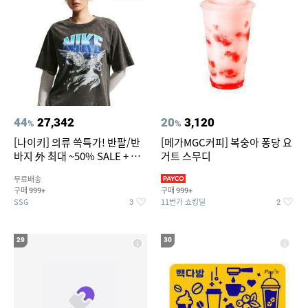
44
27,342
20
3,120
%
%
[나이키] 의류 쓱특가! 반팔/반
[메가MGC커피] 복숭아 퐁당 요
바지 外 최대 ~50% SALE + 쿠
거트 스무디
폰혜택
무료배송
구매
구매
999+
999+
SSG
11번가 쇼킹딜
3
2
29
30