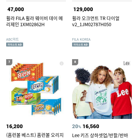
47,000
129,000
휠라 FILA 휠라 웨이비 데이 메
휠라 오크먼트 TR 다이얼
리제인 1XM02862H
v2_1JM02787H050
ABC마트
FILA KOREA
7
8
16,200
20
16,560
%
(홈런볼 베스트) 홈런볼 오리지
Lee 키즈 상하셋업/반팔/반바