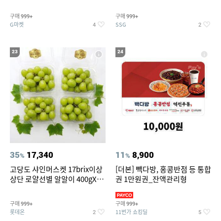
구매
구매
999+
999+
G마켓
SSG
4
2
23
24
35
17,340
11
8,900
%
%
고당도 샤인머스켓 17brix이상
[더본] 빽다방, 홍콩반점 등 통합
상단 로얄선별 알알이 400gX4
권 1만원권_잔액관리형
팩
구매
구매
999+
999+
롯데온
11번가 쇼킹딜
2
5