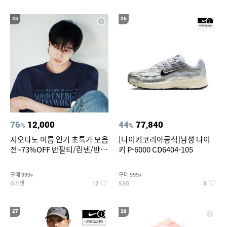
25
26
76
12,000
44
77,840
%
%
지오다노 여름 인기 초특가 모음
[나이키코리아공식]남성 나이
전~73%OFF 반팔티/린넨/반바
키 P-6000 CD6404-105
지 외
구매
구매
999+
999+
G마켓
SSG
12
8
27
28