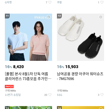
G마켓
쿠팡
7
1
11
12
16
8,420
16
15,903
%
%
[폴햄] 본사 8월1차 단독 여름
남여공용 경량 아쿠아 워터슈즈
클리어런스 73종모음 추가인하
- 7MG7696
최대 83%OFF
구매
구매
999+
999+
11번가 쇼킹딜
SSG
20
3
13
14