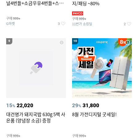
널4번들+소금우유4번들+스윗
지/패딩 ~80%
커스타드4번들+옥수수 소프트
콘맛4번들
구매
구매
999+
999+
G마켓
11번가 쇼킹딜
3
2
9
10
15
22,020
29
31,800
%
%
대건명가 돼지국밥 630g 5팩 사
8월 가전디지털 굿세일!
은품 (양념장 소금) 증정
구매
구매
999+
999+