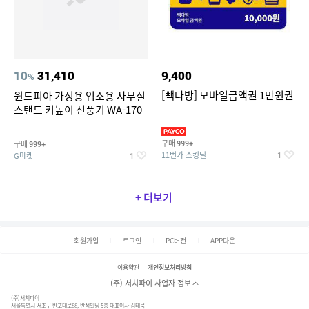
10
31,410
9,400
%
[빽다방] 모바일금액권 1만원권
윈드피아 가정용 업소용 사무실
스탠드 키높이 선풍기 WA-170
구매
구매
999+
999+
11번가 쇼킹딜
G마켓
1
1
+ 더보기
회원가입
로그인
PC버전
APP다운
이용약관
개인정보처리방침
(주) 서치파이 사업자 정보
(주)서치파이
서울특별시 서초구 반포대로88, 반석빌딩 5층 대표이사 김태묵