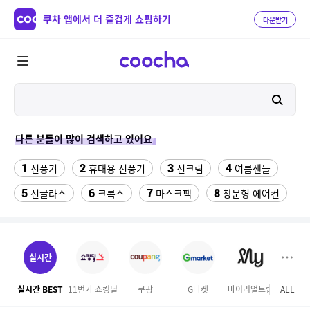
쿠차 앱에서 더 즐겁게 쇼핑하기
다운받기
다른 분들이 많이 검색하고 있어요
1
2
3
4
선풍기
휴대용 선풍기
선크림
여름샌들
5
6
7
8
선글라스
크록스
마스크팩
창문형 에어컨
9
10
11
침대 매트리스 퀸
물티슈
남자 냉장고 바지
12
13
14
캐쥬얼화
아디다스 남성 7부반바지
세탁세제
실시간
15
16
17
마른안주 대용량
캠핑선풍기
타요 장난감버스
실시간 BEST
11번가 쇼킹딜
쿠팡
G마켓
마이리얼트립
ALL
SS
18
19
20
문어피규어
닌텐도 3ds 게임
배스킨라빈스