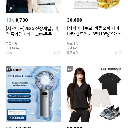
13
8,730
30,600
%
[베키아에누보] 바질모짜 치아
[지오다노]26SS 신상세일 / 이
바타 샌드위치 3팩(195g*9개
월 특가템 + 최대 20%쿠폰
입)
무료배송
무료배송
구매
구매
623
999+
홈앤쇼핑
SSG
2
2
19
20