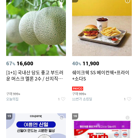
67
16,600
40
11,900
%
%
[1+1] 국내산 당도 좋고 부드러
쉐이크쉑 SS 베이컨쉑+프라이
운 머스크 멜론 2수 / 산지직송 x
+소다S
농협선별
구매
구매
999+
999+
오늘의집
11번가 쇼킹딜
1
1
15
16