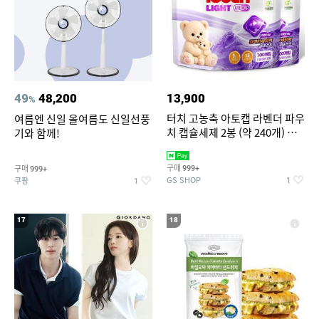
49
48,200
13,900
%
터치 고농축 아토캡 라벤더 파우
여름엔 신일 올여름도 신일선풍
치 캡슐세제 2봉 (약 240개) 실
기와 함께!
내건조,중성세제
구매
구매
999+
999+
GS SHOP
쿠팡
1
1
17
18