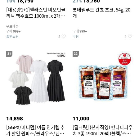
10
18,790
27
13,760
%
%
[대용량1+1]엘라스틴 비오틴클
롯데웰푸드 칸쵸 초코, 54g, 20
리닉 맥주효모 1000ml x 2개
개
(샴푸/컨디셔너 택1)
무료배송
구매
구매
999+
999+
홈앤쇼핑
쿠팡
2
1
21
22
14,898
11,000
[GGPX/미니멈] 여름 인기템 추
[딜크릿] (본사직영) 칸타타파우
가 할인 원피스/블라우스/팬츠
치 3종 190ml 20팩 (블랙/스위