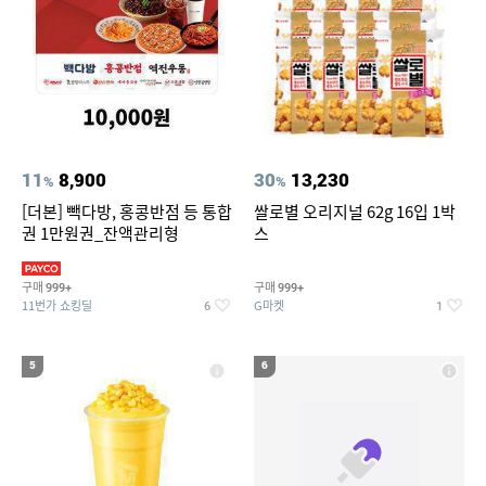
11
8,900
30
13,230
%
%
[더본] 빽다방, 홍콩반점 등 통합
쌀로별 오리지널 62g 16입 1박
권 1만원권_잔액관리형
스
구매
구매
999+
999+
11번가 쇼킹딜
G마켓
6
1
5
6