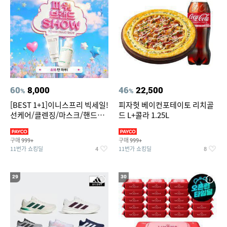
60
8,000
46
22,500
%
%
[BEST 1+1]이니스프리 빅세일!
피자헛 베이컨포테이토 리치골
선케어/클렌징/마스크/핸드크
드 L+콜라 1.25L
림/레티놀/PDRN/비타C/그린
구매
구매
999+
999+
11번가 쇼킹딜
11번가 쇼킹딜
4
8
29
30