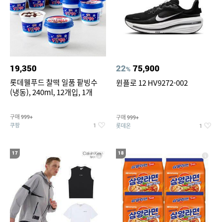
19,350
22
75,900
%
롯데웰푸드 찰떡 일품 팥빙수
윈플로 12 HV9272-002
(냉동), 240ml, 12개입, 1개
구매
구매
999+
999+
쿠팡
롯데온
1
1
17
18