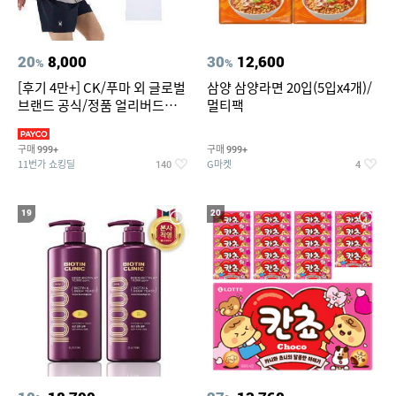
20
8,000
30
12,600
%
%
[후기 4만+] CK/푸마 외 글로벌
삼양 삼양라면 20입(5입x4개)/
브랜드 공식/정품 얼리버드
멀티팩
~94%
구매
구매
999+
999+
11번가 쇼킹딜
G마켓
140
4
19
20