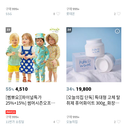
~
트아메리카노/헤이즐넛)
구매
구매
999+
999+
SSG
롯데온
8
2
23
24
55
4,510
34
19,800
%
%
[삠뽀요][파이널특가
[오늘의집 단독] 특대형 고체 탈
25%+15%] 썸머시즌오프
취제 퓨어화이트 300g_화장실
3,390원~/상하복/래쉬가드/수
탈취제 담배냄새제거 거실탈취
영복/티셔츠/
구매
구매
999+
999+
11번가 쇼킹딜
오늘의집
4
2