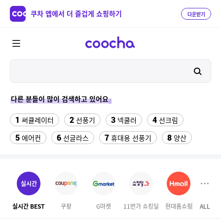
쿠차 앱에서 더 즐겁게 쇼핑하기
다운받기
다른 분들이 많이 검색하고 있어요
1
2
3
4
써큘레이터
선풍기
넥쿨러
선크림
5
6
7
8
에어컨
선글라스
휴대용 선풍기
양산
9
10
11
물티슈
실외기없는 에어컨
onemix
12
13
14
팔찌부자재
차량햇빛가리개
비데
실시간
15
16
성인용세발자전거중고
침대 매트리스 퀸
실시간 BEST
쿠팡
G마켓
11번가 쇼킹딜
현대홈쇼핑
ALL
GS S
17
18
겔럭시25카드케이스
여성칠부바지