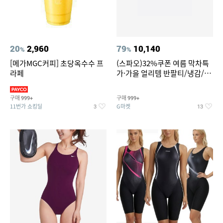
20
2,960
79
10,140
%
%
[메가MGC커피] 초당옥수수 프
(스파오)32%쿠폰 여름 막차특
라페
가·가을 얼리템 반팔티/냉감/반
바지/린넨/맨투맨/슬랙스/가디
건 외 ~74%OFF
구매
구매
999+
999+
11번가 쇼킹딜
G마켓
3
13