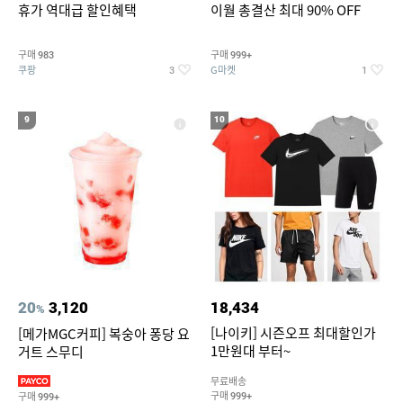
휴가 역대급 할인혜택
이월 총결산 최대 90% OFF
구매
구매
983
999+
쿠팡
G마켓
3
1
9
10
20
3,120
18,434
%
[나이키] 시즌오프 최대할인가
[메가MGC커피] 복숭아 퐁당 요
1만원대 부터~
거트 스무디
무료배송
구매
구매
999+
999+