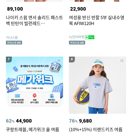
89,100
22,900
나이키 스윔 앤서 솔리드 패스트
여성용 반신 반팔 5부 실내수영
백 탄탄이 빌런레드
복 AFIW120H
[NESSA040-622 자수 로고 여
자 실내수영복]
YJ인터마켓
가나스윔
7
8
62
44,900
76
9,680
%
%
쿠팡트래블, 메가위크 올 여름
(10%+15%) 이랜드키즈 여름