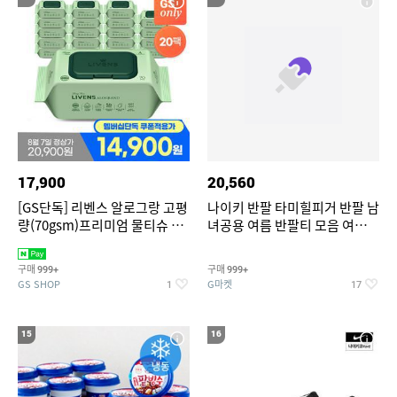
17,900
20,560
[GS단독] 리벤스 알로그랑 고평
나이키 반팔 타미힐피거 반팔 남
량(70gsm)프리미엄 물티슈 70
녀공용 여름 반팔티 모음 여름
매x20팩
반팔티 기간한정 특가
구매
구매
999+
999+
GS SHOP
G마켓
1
17
15
16