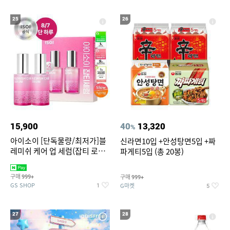
25
26
15,900
40
13,320
%
아이소이 [단독물량/최저가]블
신라면10입 +안성탕면5입 +짜
레미쉬 케어 업 세럼(잡티 로즈
파게티5입 (총 20봉)
세럼) 20ml 더블기획 (사용기한
2027-04-24)
구매
구매
999+
999+
GS SHOP
G마켓
1
5
27
28