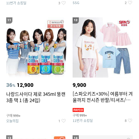
SSG
11번가 쇼킹딜
2
3
11
12
36
12,900
9,900
%
[스파오키즈+30%] 여름부터 겨
나랑드사이다 제로 345ml 뚱캔
울까지 전시즌 반팔/티셔츠/셋
3종 택 1 (총 24입)
업/원피스/팬츠/아우트 外
구매
구매
999+
999+
11번가 쇼킹딜
오늘의집
8
1
13
14