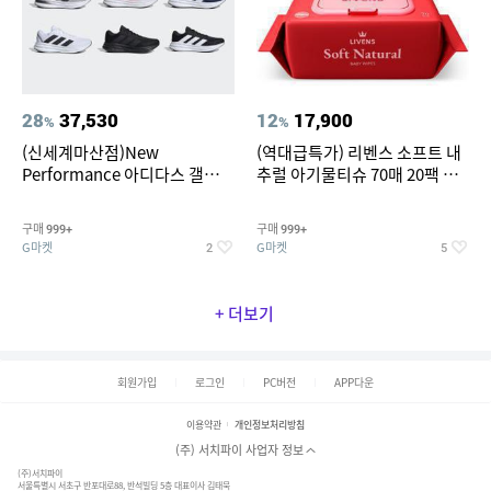
28
37,530
12
17,900
%
%
(신세계마산점)New
(역대급특가) 리벤스 소프트 내
Performance 아디다스 갤럭시
추럴 아기물티슈 70매 20팩 캡
런 7종 택 1
형 / 70gsm 고평량
구매
구매
999+
999+
G마켓
G마켓
2
5
+ 더보기
회원가입
로그인
PC버전
APP다운
이용약관
개인정보처리방침
(주) 서치파이 사업자 정보
(주)서치파이
서울특별시 서초구 반포대로88, 반석빌딩 5층 대표이사 김태묵