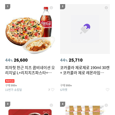
19
20
라이트라이드 360
크록스
1
2
44
26,600
44
25,710
%
%
피자헛 한근 치즈 콤비네이션 오
코카콜라 제로제로 190ml 30캔
리지널 L+리치치즈파스타+콜
+ 코카콜라 제로 레몬라임
라 1.25L
190ml 30캔 + (증정) 콜드컵+스
티커 세트
구매
구매
999+
999+
11번가 쇼킹딜
G마켓
7
3
4