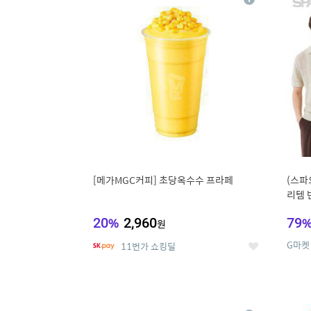
상
세
[메가MGC커피] 초당옥수수 프라페
(스파
리템 
랙스/
20
%
2,960
79
원
G마켓
11번가 쇼킹딜
좋
아
요
9
1