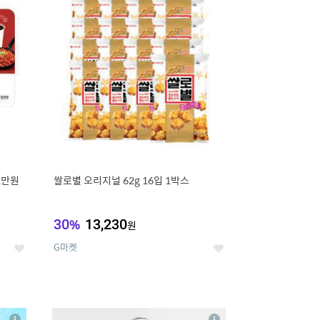
세
세
1만원
쌀로별 오리지널 62g 16입 1박스
30
%
13,230
원
G마켓
좋
좋
아
아
요
요
8