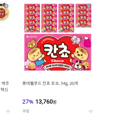
20
상
상
세
세
 맥주
롯데웰푸드 칸쵸 초코, 54g, 20개
 택1)
27
%
13,760
원
쿠팡
좋
좋
아
아
요
요