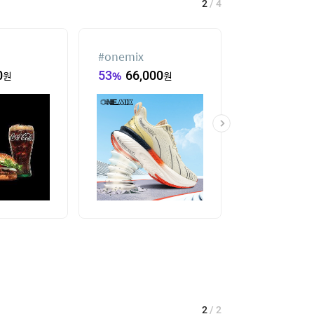
2
/
4
#
onemix
#
팔찌부자재
0
원
53
%
66,000
원
58,680
원
2
/
2