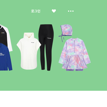
좋
더
로그인
아
보
요
기