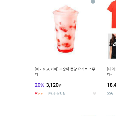
상
세
[메가MGC커피] 복숭아 퐁당 요거트 스무
[나이
디
터~
20
%
3,120
18,
원
SSG
11번가 쇼킹딜
좋
아
요