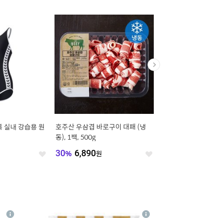
 실내 강습용 원
호주산 우삼겹 바로구이 대패 (냉
FREEWOLF A7 경량
동), 1팩, 500g
게이밍 마우스, 화이트
30
%
6,890
원
21,770
원
좋
좋
아
아
요
요
4
상
상