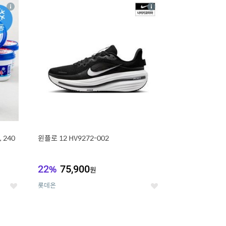
16
상
상
세
세
 240
윈플로 12 HV9272-002
22
%
75,900
원
롯데온
좋
좋
아
아
요
요