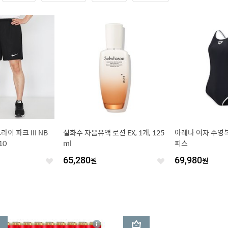
이 파크 III NB
설화수 자음유액 로션 EX, 1개, 125
아레나 여자 수영복
10
ml
피스
65,280
원
69,980
원
좋
좋
아
아
요
요
3
상