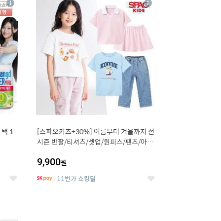
상
상
세
세
택 1
[스파오키즈+30%] 여름부터 겨울까지 전
시즌 반팔/티셔츠/셋업/원피스/팬츠/아우
트 外
9,900
원
11번가 쇼킹딜
좋
좋
아
아
요
요