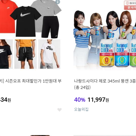
상
세
키] 시즌오프 최대할인가 1만원대 부
나랑드사이다 제로 345ml 뚱캔 3종 
(총 24입)
434
40
%
11,997
원
원
오늘의집
좋
아
요