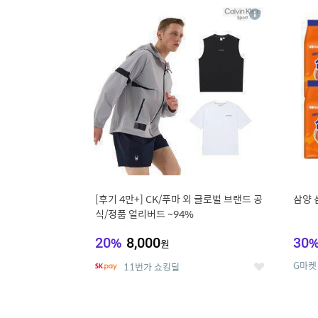
17
1
상
세
[후기 4만+] CK/푸마 외 글로벌 브랜드 공
삼양 
식/정품 얼리버드 ~94%
20
%
8,000
30
원
G마켓
11번가 쇼킹딜
좋
아
요