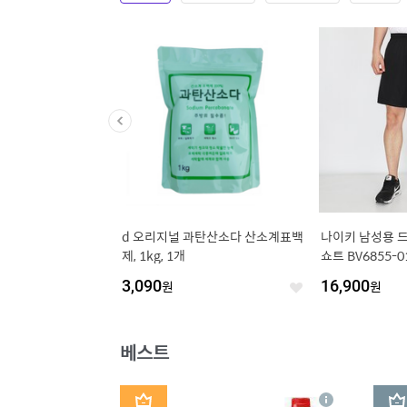
 우아한 오가닉 어린
d 오리지널 과탄산소다 산소계표백
나이키 남성용 드라
무조미, 15g, 1개
제, 1kg, 1개
쇼트 BV6855-0
3,090
원
16,900
원
좋
좋
아
아
요
요
베스트
1
2
상