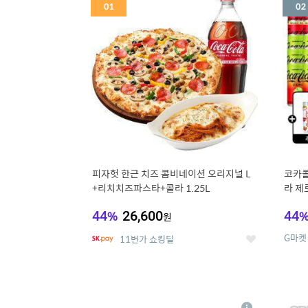
세
피자헛 한근 치즈 콤비네이션 오리지널 L
코카콜
+리치치즈파스타+콜라 1.25L
라 제로
드컵+
44
%
26,600
44
원
G마켓
11번가 쇼킹딜
좋
아
요
5
6