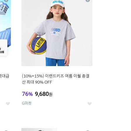
상
상
세
세
역대급
(10%+15%) 이랜드키즈 여름 이월 총결
산 최대 90% OFF
76
%
9,680
원
G마켓
좋
좋
아
아
요
요
12