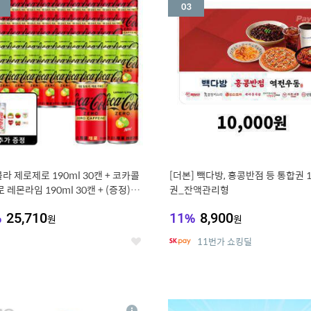
세
라 제로제로 190ml 30캔 + 코카콜
[더본] 빽다방, 홍콩반점 등 통합권 
 레몬라임 190ml 30캔 + (증정) 콜
권_잔액관리형
스티커 세트
%
25,710
11
%
8,900
원
원
11번가 쇼킹딜
좋
아
요
7