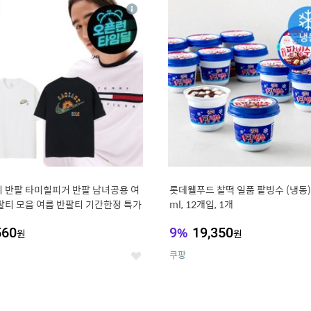
4
15
상
세
 반팔 타미힐피거 반팔 남녀공용 여
롯데웰푸드 찰떡 일품 팥빙수 (냉동),
팔티 모음 여름 반팔티 기간한정 특가
ml, 12개입, 1개
560
9
%
19,350
원
원
쿠팡
좋
아
요