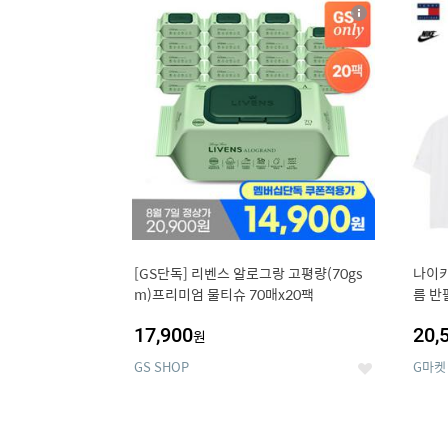
13
1
상
세
[GS단독] 리벤스 알로그랑 고평량(70gs
나이키
m)프리미엄 물티슈 70매x20팩
름 반
17,900
20,
원
GS SHOP
G마켓
좋
아
요