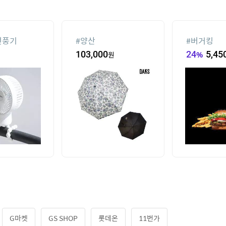
선풍기
#
양산
#
버거킹
103,000
원
24
%
5,45
G마켓
GS SHOP
롯데온
11번가