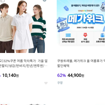
상
세
오)32%쿠폰 여름 막차특가·가을 얼
쿠팡트래블, 메가위크 올 여름휴가 
반팔티/냉감/반바지/린넨/맨투맨/슬
할인혜택
가디건 외 ~74%OFF
%
10,140
62
%
44,900
원
원
쿠팡
좋
아
요
0
11