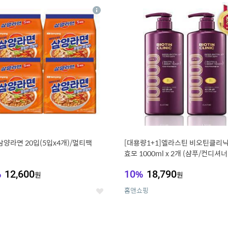
8
19
상
세
삼양라면 20입(5입x4개)/멀티팩
[대용량1+1]엘라스틴 비오틴클리닉
효모 1000ml x 2개 (샴푸/컨디셔너
%
12,600
10
%
18,790
원
원
홈앤쇼핑
좋
아
요