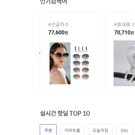
인기검색어
컨
#
선글라스
#
휴대용 
,000
원
77,600
원
70,710
원
실시간 핫딜 TOP 10
쿠팡
이마트몰
오늘의집
SSG