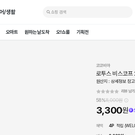
어/생활
오마트
원하는날도착
오!쇼룸
기획전
코코비아
로투스 비스코프 
원산지 : 상세정보 참고
리뷰 남
58%
8,000
원
3,300
원
혜택
4
P
적립 (
WEL