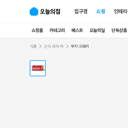
집구경
쇼핑
인테리
쇼핑홈
카테고리
베스트
오늘의딜
단독상품
식품
간식·과자·떡
쿠키·크래커