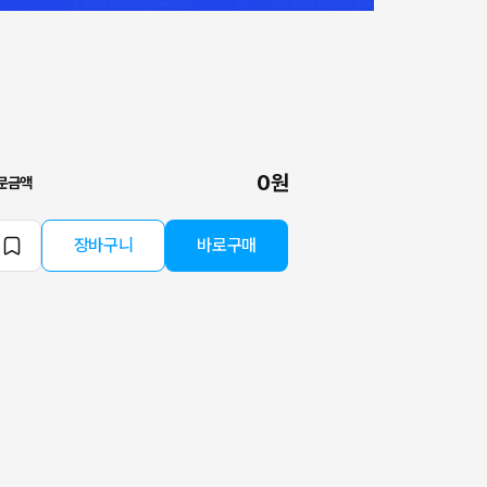
0원
문금액
장바구니
바로구매