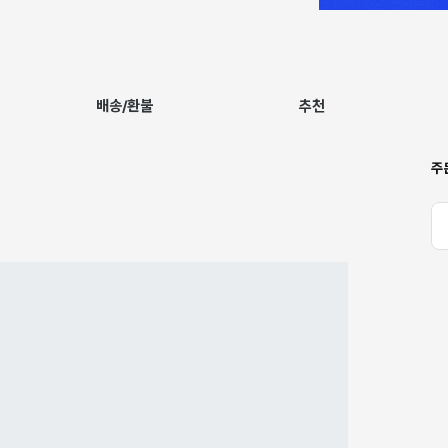
배송/환불
추천
주