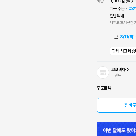
배송
3,000원
(60,
지금 주문시
08/
일반택배
제주도/도서산간 지
8/11(화)
함께 사고 배송
코코비아
브랜드
주문금액
장바