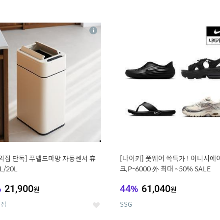
4
15
상
세
의집 단독] 푸벨드마망 자동센서 휴
[나이키] 풋웨어 쓱특가 ! 이니시에
L/20L
크,P-6000 外 최대 ~50% SALE
%
21,900
44
%
61,040
원
원
의집
SSG
좋
아