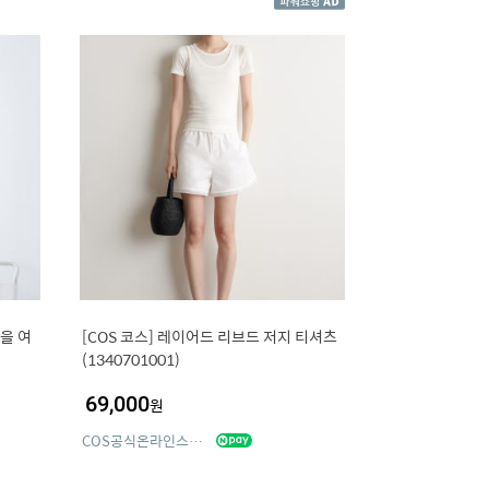
을 여
[COS 코스] 레이어드 리브드 저지 티셔츠
(1340701001)
69,000
원
COS공식온라인스토어