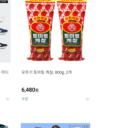
세
세
e 아디
오뚜기 토마토 케챂, 800g, 2개
6,480
원
쿠팡
좋
좋
아
아
요
요
8