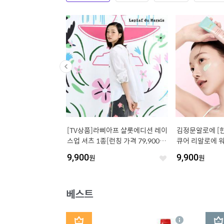
티슈 플러스케어 80매*
[TV상품]라삐아프 샬롯에디션 레이
김정문알로에 [
 셀룰로오스 수세미 2매)
스업 셔츠 1종[런칭 가격 79,900
큐어 리알로에 워
원]
림 40g 1개 (정가
9,900
원
9,900
원
좋
좋
아
아
요
요
베스트
1
2
상