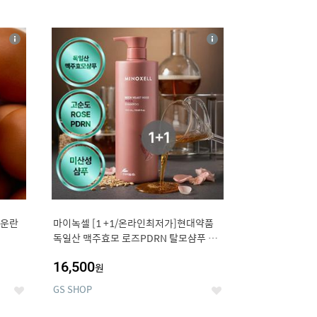
12
상
상
세
세
구운란
마이녹셀 [1 +1/온라인최저가]현대약품
독일산 맥주효모 로즈PDRN 탈모샴푸 대
용량 1000ml (정가 100,000원)
16,500
원
GS SHOP
좋
좋
아
아
요
요