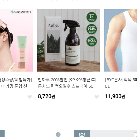
한정수량/체험특가]
단하루 20%할인 (99.9%항균)피
[BYC본사]백색 5
터 카밍 톤업 선크
톤치드 편백오일수 스프레이 500M
01
 36,000원)
L
8,720
원
11,900
원
좋
좋
아
아
요
요
3
상