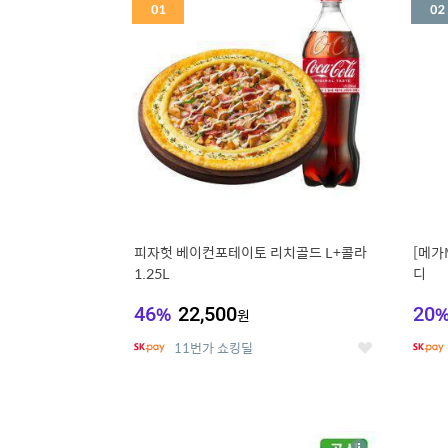
세
피자헛 베이컨포테이토 리치골드 L+콜라
[메가
1.25L
디
46
%
22,500
20
원
11번가 쇼킹딜
좋
아
요
5
6