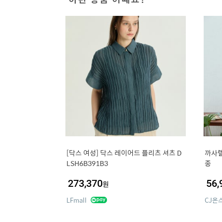
[닥스 여성] 닥스 레이어드 플리츠 셔츠 D
까사렐
LSH6B391B3
종
273,370
56,
원
LFmall
CJ온