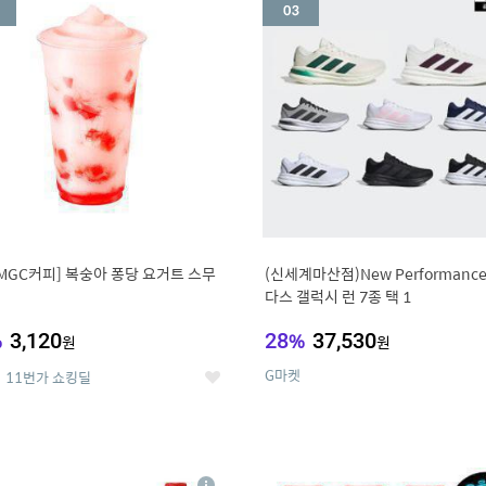
세
MGC커피] 복숭아 퐁당 요거트 스무
(신세계마산점)New Performanc
다스 갤럭시 런 7종 택 1
%
3,120
28
%
37,530
원
원
G마켓
11번가 쇼킹딜
좋
아
요
7