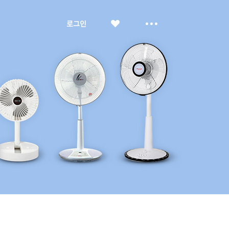
좋
더
로그인
아
보
요
기