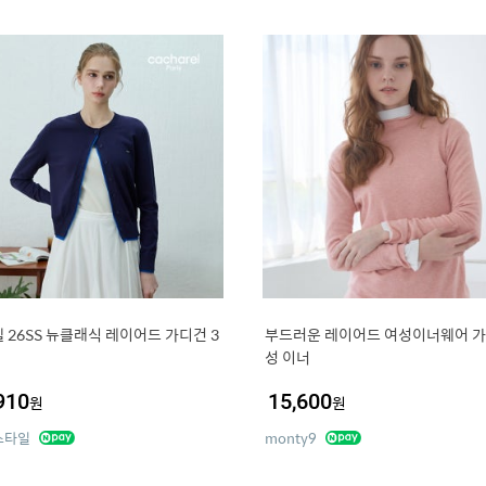
 26SS 뉴클래식 레이어드 가디건 3
부드러운 레이어드 여성이너웨어 가
성 이너
910
15,600
원
원
스타일
monty9