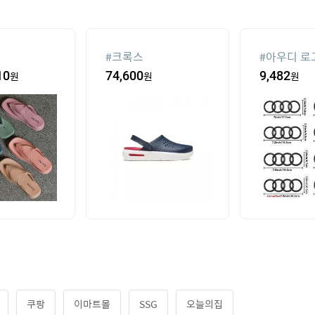
#
크록스
#
아우디 로
10
원
74,600
원
9,482
원
쿠팡
이마트몰
SSG
오늘의집