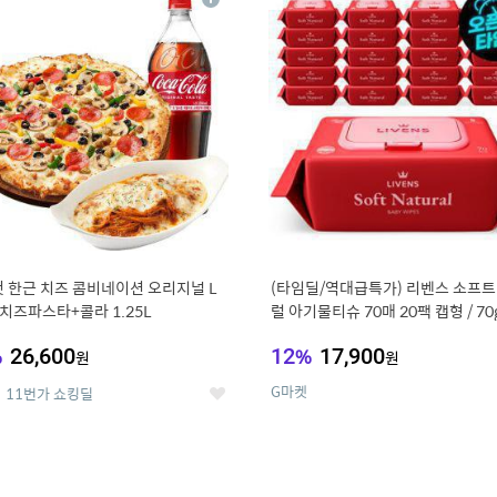
상
세
 한근 치즈 콤비네이션 오리지널 L
(타임딜/역대급특가) 리벤스 소프트
치즈파스타+콜라 1.25L
럴 아기물티슈 70매 20팩 캡형 / 70
고평량
%
26,600
12
%
17,900
원
원
G마켓
11번가 쇼킹딜
좋
아
요