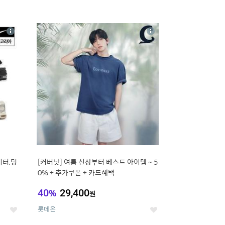
16
상
상
세
세
이터,덩
[커버낫] 여름 신상부터 베스트 아이템 ~ 5
0% + 추가쿠폰 + 카드혜택
40
%
29,400
원
롯데온
좋
좋
아
아