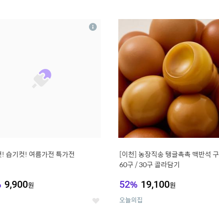
0
11
상
세
! 습기컷! 여름가전 특가전
[이천] 농장직송 탱글촉촉 맥반석 
60구 / 30구 골라담기
%
9,900
52
%
19,100
원
원
오늘의집
좋
아
요