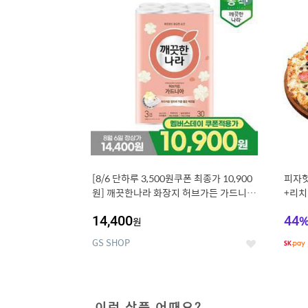
상
세
[8/6 단하루 3,500원쿠폰 최종가 10,900
피자헛
원] 깨끗한나라 화장지 허브가든 가드니아
+리치
27m 30롤
14,400
44
원
GS SHOP
좋
아
요
이런 상품 어때요?