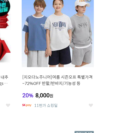
상
상
세
세
 내추
[지오다노주니어]여름 시즌오프 특별가격
gsm
~72%OFF 반팔/반바지/기능성 등
20
%
8,000
원
11번가 쇼킹딜
좋
좋
아
아
요
요