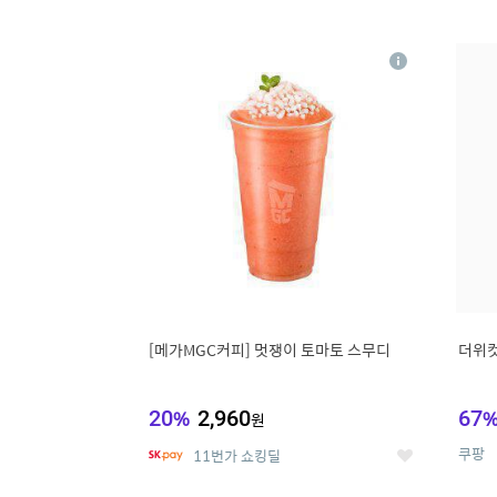
9
1
상
세
[메가MGC커피] 멋쟁이 토마토 스무디
더위컷
20
%
2,960
67
원
쿠팡
11번가 쇼킹딜
좋
아
요