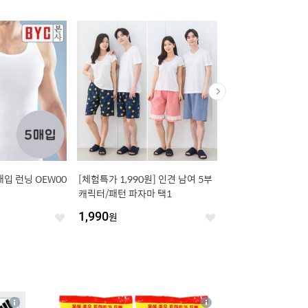
매입 런닝 OEW00
[체험특가 1,990원] 인견 남여 5부
[8/6 단하루 3,500원
캐릭터/패턴 파자마 택1
0,900원] 깨끗한나라
가든 가드니아 27m 3
1,990
원
14,400
원
좋
좋
아
아
요
요
4
상
상