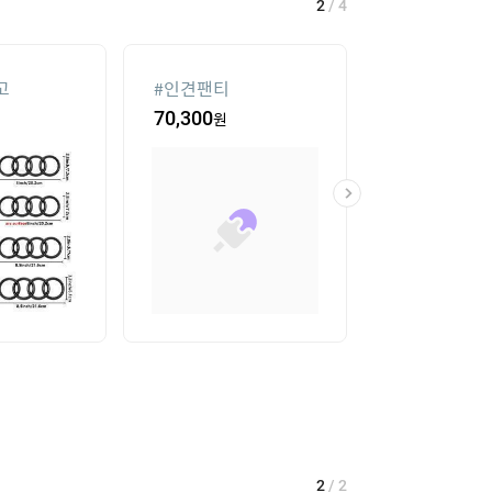
2
/
4
고
#
인견팬티
#
침대 매트리스
70,300
원
16
%
104,550
2
/
2