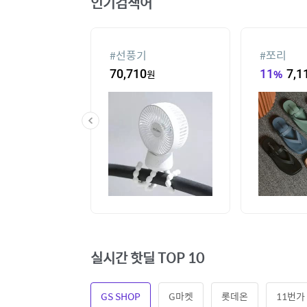
인기검색어
#
선풍기
#
쪼리
3,260
원
70,710
원
11
%
7,1
실시간 핫딜 TOP 10
GS SHOP
G마켓
롯데온
11번가