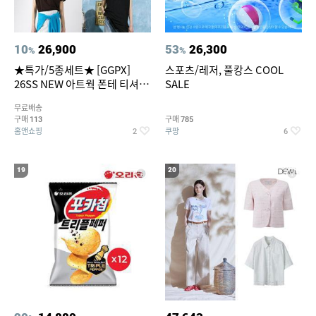
10
26,900
53
26,300
%
%
★특가/5종세트★ [GGPX]
스포츠/레저, 풀캉스 COOL
26SS NEW 아트웍 폰테 티셔츠
SALE
5종 GX262F0501TS
무료배송
구매
구매
113
785
홈앤쇼핑
쿠팡
2
6
19
20