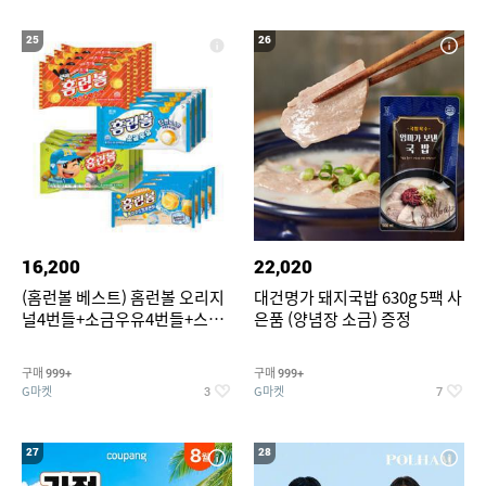
25
26
16,200
22,020
(홈런볼 베스트) 홈런볼 오리지
대건명가 돼지국밥 630g 5팩 사
널4번들+소금우유4번들+스윗
은품 (양념장 소금) 증정
커스타드4번들+옥수수 소프트
콘맛4번들
구매
구매
999+
999+
G마켓
G마켓
3
7
27
28