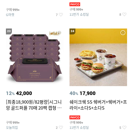
슈즈 베스트 제품 파격전
(총 2박스/분리배송)
구매
구매
999+
999+
11번가 쇼킹딜
G마켓
8
7
23
24
12
42,000
40
17,900
%
%
[최종18,900원/82평량]시그니
쉐이크쉑 SS 쉑버거+쉑버거+프
앙 골드퍼플 70매 20팩 캡형 아
라이+소다S+소다S
기물티슈
구매
구매
999+
999+
오늘의집
11번가 쇼킹딜
2
5