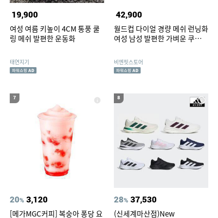
19,900
42,900
여성 여름 키높이 4CM 통풍 쿨
월드컵 다이얼 경량 메쉬 런닝화
링 메쉬 발편한 운동화
여성 남성 발편한 가벼운 쿠션
스포츠 트레일 러닝화 운동화
태연지기
비엔핏스토어
7
8
20
3,120
28
37,530
%
%
[메가MGC커피] 복숭아 퐁당 요
(신세계마산점)New