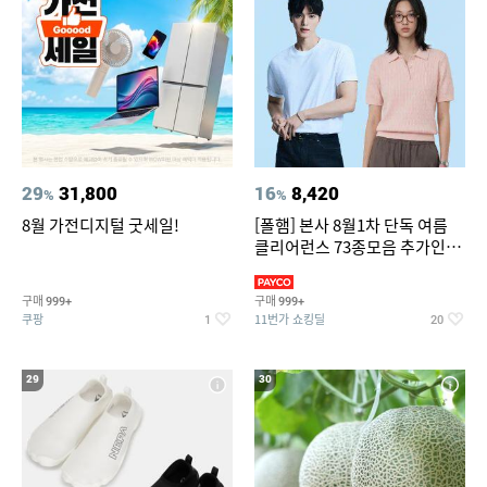
29
31,800
16
8,420
%
%
8월 가전디지털 굿세일!
[폴햄] 본사 8월1차 단독 여름
클리어런스 73종모음 추가인하
최대 83%OFF
구매
구매
999+
999+
쿠팡
11번가 쇼킹딜
1
20
29
30