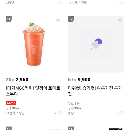
G마켓
11번가 쇼킹딜
5
6
11
12
20
2,960
67
9,900
%
%
[메가MGC커피] 멋쟁이 토마토
더위컷! 습기컷! 여름가전 특가
스무디
전
무료배송
구매
구매
999+
999+
11번가 쇼킹딜
쿠팡
2
5
13
14