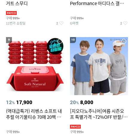
거트 스무디
Performance 아디다스 갤럭시
런 7종 택 1
구매
구매
999+
999+
11번가 쇼킹딜
G마켓
2
2
9
10
12
17,900
20
8,000
%
%
(역대급특가) 리벤스 소프트 내
[지오다노주니어]여름 시즌오
추럴 아기물티슈 70매 20팩 캡
프 특별가격 ~72%OFF 반팔/반
형 / 70gsm 고평량
바지/기능성 등
구매
구매
999+
999+