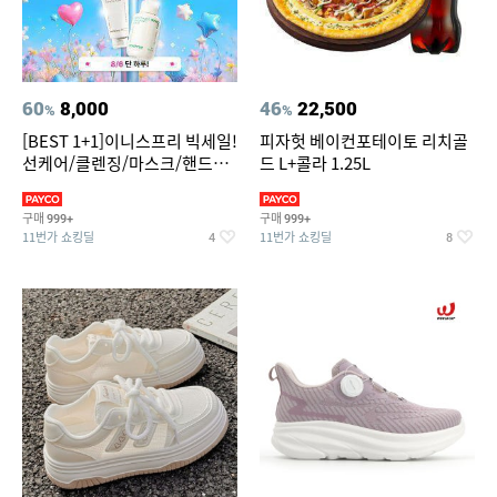
60
8,000
46
22,500
%
%
[BEST 1+1]이니스프리 빅세일!
피자헛 베이컨포테이토 리치골
선케어/클렌징/마스크/핸드크
드 L+콜라 1.25L
림/레티놀/PDRN/비타C/그린
구매
구매
999+
999+
11번가 쇼킹딜
11번가 쇼킹딜
4
8