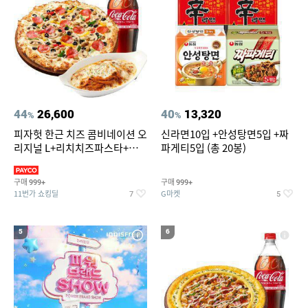
44
26,600
40
13,320
%
%
피자헛 한근 치즈 콤비네이션 오
신라면10입 +안성탕면5입 +짜
리지널 L+리치치즈파스타+콜
파게티5입 (총 20봉)
라 1.25L
구매
구매
999+
999+
11번가 쇼킹딜
G마켓
7
5
5
6