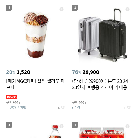
19
20
compactflash
성인용세발자전거중고
1
2
20
3,520
76
29,900
%
%
[메가MGC커피] 팥빙 젤라또 파
(단 하루 29900원) 본드 20 24
르페
28인치 여행용 캐리어 기내용
수화물용 여행가방 케리어가방
(20%쿠폰)
구매
구매
999+
999+
11번가 쇼킹딜
G마켓
6
1
3
4