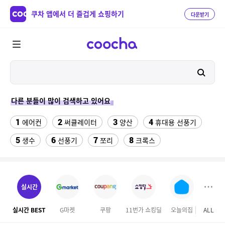
쿠차 앱에서 더 즐겁게 쇼핑하기
다운받기
다른 분들이 많이 검색하고 있어요
1
2
3
4
에어컨
써큘레이터
양산
휴대용 선풍기
5
6
7
8
생수
선풍기
쪼리
크록스
9
10
11
팔찌부자재
가정용 인형 뽑기 기계
메가박스
12
13
여자라인 댄스복
래쉬가드 티셔츠
실시간
14
15
다이소C타입 to HDMI 미러링 케이블
대나무돗자리
실시간 BEST
G마켓
쿠팡
11번가 쇼킹딜
오늘의집
ALL
SS
16
17
18
포켓몬 카드
뱀부3겹대나무화장지
가디건