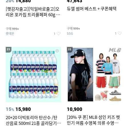
20
14,880
47,643
%
듀엘 썸머 베스트 + 쿠폰혜택
[햇감자출고][익일바로출고]오
리온 포카칩 트리플페퍼 60g 12
개
구매
구매
999+
999+
SSG
롯데온
1
1
21
22
15
15,980
10,900
%
[20% 쿠 폰] MLB 성인 키즈 펫
20+20 더빅토리아 탄산수 /탄
인기 여름 수영복 의류 수영복
산음료 500ml 21종 골라담기