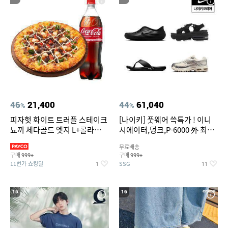
46
21,400
44
61,040
%
%
피자헛 화이트 트러플 스테이크
[나이키] 풋웨어 쓱특가 ! 이니
뇨끼 체다골드 엣지 L+콜라
시에이터,덩크,P-6000 外 최대
1.25L
~50% SALE
무료배송
구매
구매
999+
999+
11번가 쇼킹딜
SSG
1
11
15
16