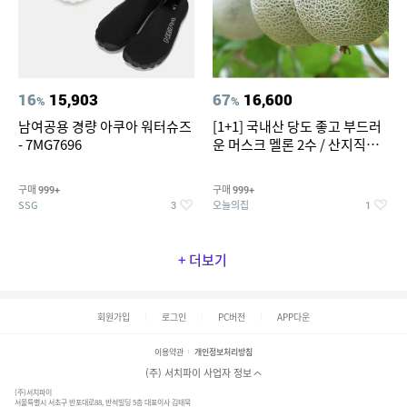
16
15,903
67
16,600
%
%
남여공용 경량 아쿠아 워터슈즈
[1+1] 국내산 당도 좋고 부드러
- 7MG7696
운 머스크 멜론 2수 / 산지직송 x
농협선별
구매
구매
999+
999+
SSG
오늘의집
3
1
+ 더보기
회원가입
로그인
PC버전
APP다운
이용약관
개인정보처리방침
(주) 서치파이 사업자 정보
(주)서치파이
서울특별시 서초구 반포대로88, 반석빌딩 5층 대표이사 김태묵