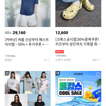
40
29,160
12,600
%
[크록스공식점]30%중복쿠폰!
[커버낫] 여름 신상부터 베스트
키즈부터 성인까지 가족템 최대
아이템 ~ 50% + 추가쿠폰 + 카
혜택가 찬스
드혜택
구매
구매
999+
999+
11번가 쇼킹딜
롯데온
244
2
17
18