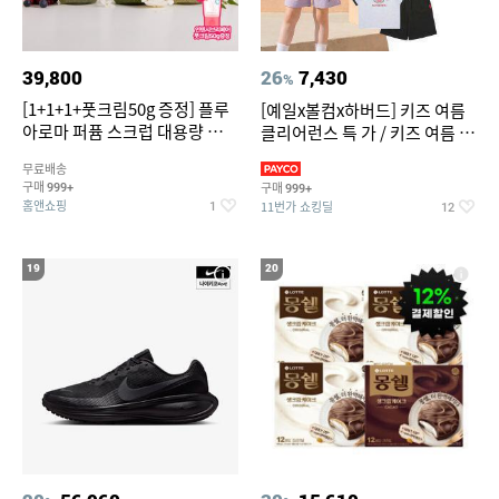
39,800
26
7,430
%
[1+1+1+풋크림50g 증정] 플루
[예일x볼컴x하버드] 키즈 여름
아로마 퍼퓸 스크럽 대용량 바디
클리어런스 특 가 / 키즈 여름 수
워시 1000ml
영복 반팔티 반바지 스
무료배송
구매
구매
999+
999+
홈앤쇼핑
11번가 쇼킹딜
1
12
19
20