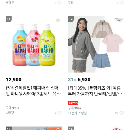
롯데온
쿠팡
6
5
11
12
12,900
31
6,930
%
(5% 결제할인) 해피바스 스마
[최대35%][폴햄키즈 외] 여름
일 바디워시900g 3종세트 유
부터 가을까지 반팔티/린넨/맨
자/체리/자몽
투맨/가디건/팬츠 외 100종
구매
구매
999+
999+
G마켓
11번가 쇼킹딜
7
29
13
14