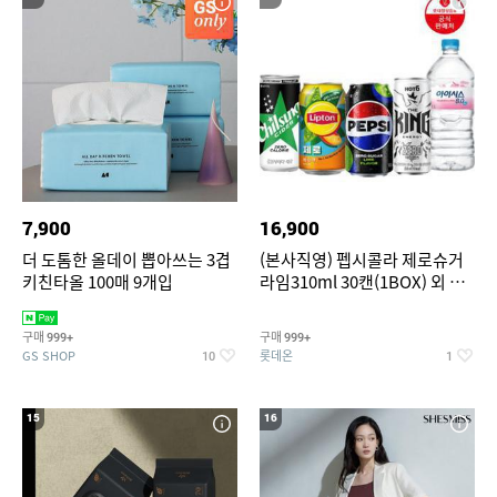
7,900
16,900
더 도톰한 올데이 뽑아쓰는 3겹
(본사직영) 펩시콜라 제로슈거
키친타올 100매 9개입
라임310ml 30캔(1BOX) 외 롯
데칠성BEST
구매
구매
999+
999+
GS SHOP
롯데온
10
1
15
16