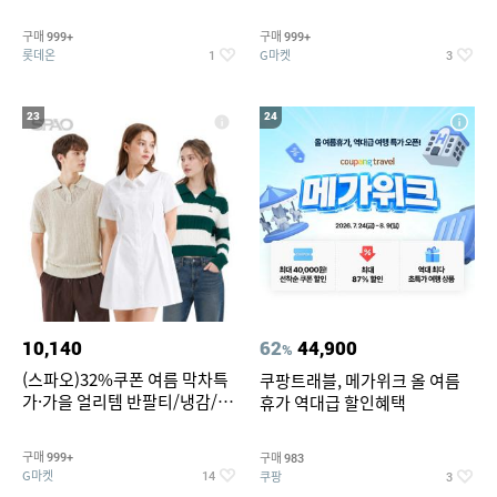
맥반석계란 HACCP 햇썹 인증
190ml 30캔 + (증정) 콜드컵+스
티커 세트
구매
구매
999+
999+
롯데온
G마켓
1
3
23
24
10,140
62
44,900
%
(스파오)32%쿠폰 여름 막차특
쿠팡트래블, 메가위크 올 여름
가·가을 얼리템 반팔티/냉감/반
휴가 역대급 할인혜택
바지/린넨/맨투맨/슬랙스/가디
건 외 ~74%OFF
구매
구매
999+
983
G마켓
쿠팡
14
3