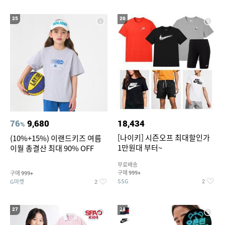
25
26
76
9,680
18,434
%
[나이키] 시즌오프 최대할인가
(10%+15%) 이랜드키즈 여름
1만원대 부터~
이월 총결산 최대 90% OFF
무료배송
구매
구매
999+
999+
SSG
G마켓
2
2
27
28