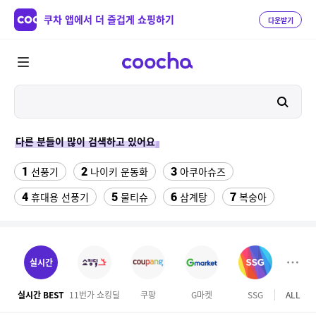
쿠차 앱에서 더 즐겁게 쇼핑하기
다운받기
다른 분들이 많이 검색하고 있어요
1
2
3
선풍기
나이키 운동화
아쿠아슈즈
4
5
6
7
휴대용 선풍기
물티슈
삼계탕
복숭아
8
9
10
이동식 에어컨
샌들
수향미쌀10kg특등급
11
12
13
서울랜드 자유이용권
여성 댄스복
팔찌부자재
실시간
14
15
16
엄마옷
이비스 용산
디오션리조트
실시간 BEST
11번가 쇼킹딜
쿠팡
G마켓
SSG
ALL
롯데
17
18
하이원 워터월드
테프론 테이프