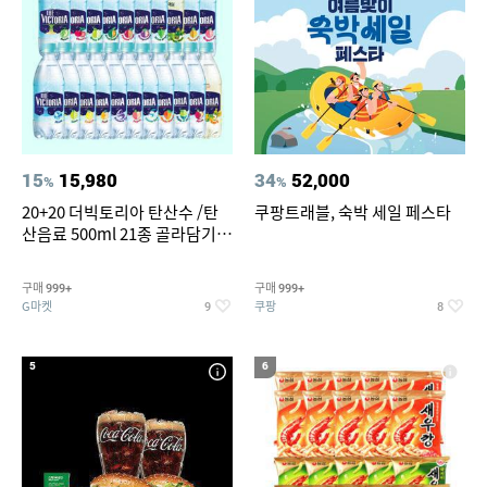
15
15,980
34
52,000
%
%
20+20 더빅토리아 탄산수 /탄
쿠팡트래블, 숙박 세일 페스타
산음료 500ml 21종 골라담기
(총 2박스/분리배송)
구매
구매
999+
999+
G마켓
쿠팡
9
8
5
6