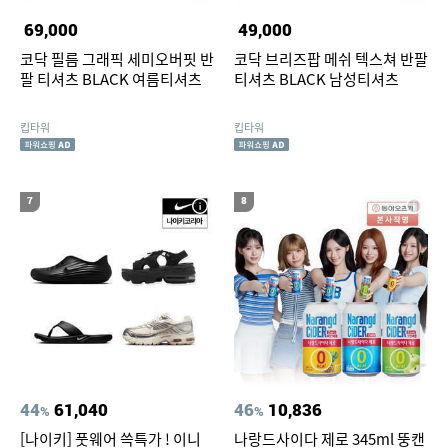
69,000
49,000
코닥 필름 그래픽 세미오버핏 반
코닥 브리즈팝 메쉬 텍스쳐 반팔
팔 티셔츠 BLACK 여름티셔츠
티셔츠 BLACK 남성티셔츠
킵타워
킵타워
7
8
44
61,040
46
10,836
%
%
[나이키] 풋웨어 쓱특가 ! 이니
나랑드사이다 제로 345ml 뚱캔