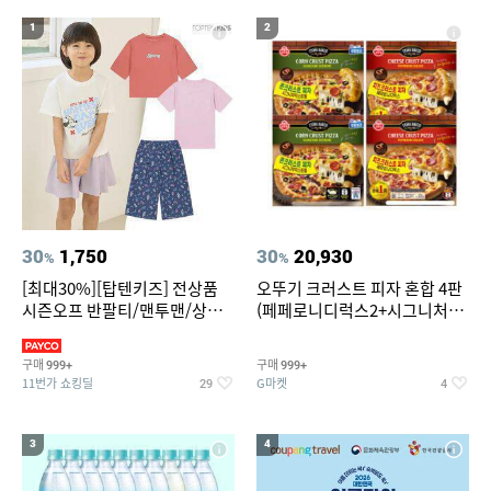
19
20
중고음료수냉장고
스투시 키즈
1
2
30
1,750
30
20,930
%
%
[최대30%][탑텐키즈] 전상품
오뚜기 크러스트 피자 혼합 4판
시즌오프 반팔티/맨투맨/상하
(페페로니디럭스2+시그니처익
복/레깅스 외 100종
스트림2)
구매
구매
999+
999+
11번가 쇼킹딜
G마켓
29
4
3
4