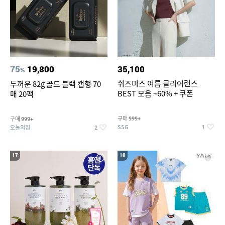
75
19,800
35,100
%
쉬즈미스 여름 클리어런스
두꺼운 82g 골드 블랙 캡형 70
BEST 모음 ~60% + 쿠폰
매 20팩
구매
구매
999+
999+
SSG
오늘의집
1
2
17
18