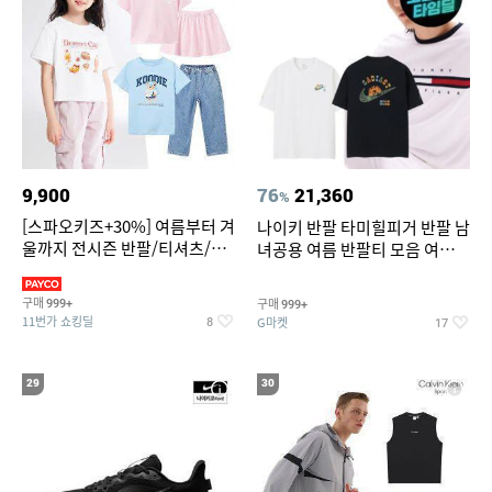
9,900
76
21,360
%
[스파오키즈+30%] 여름부터 겨
나이키 반팔 타미힐피거 반팔 남
울까지 전시즌 반팔/티셔츠/셋
녀공용 여름 반팔티 모음 여름
업/원피스/팬츠/아우트 外
반팔티 기간한정 특가
구매
구매
999+
999+
11번가 쇼킹딜
G마켓
8
17
29
30