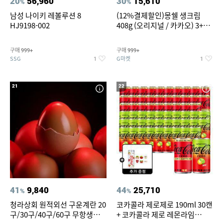
20
56,960
30
15,610
%
%
남성 나이키 레볼루션 8
(12%결제할인)몽쉘 생크림
HJ9198-002
408g (오리지널 / 카카오) 3+1
개
구매
구매
999+
999+
SSG
G마켓
1
1
21
22
41
9,840
44
25,710
%
%
청라상회 원적외선 구운계란 20
코카콜라 제로제로 190ml 30캔
구/30구/40구/60구 무항생제
+ 코카콜라 제로 레몬라임