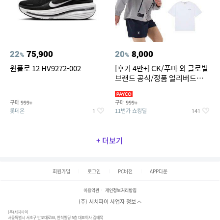
22
75,900
20
8,000
%
%
윈플로 12 HV9272-002
[후기 4만+] CK/푸마 외 글로벌
브랜드 공식/정품 얼리버드
~94%
구매
구매
999+
999+
롯데온
11번가 쇼킹딜
1
141
+ 더보기
회원가입
로그인
PC버전
APP다운
이용약관
개인정보처리방침
(주) 서치파이 사업자 정보
(주)서치파이
서울특별시 서초구 반포대로88, 반석빌딩 5층 대표이사 김태묵