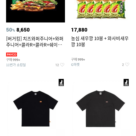
50
8,650
17,880
%
농심 새우깡 10봉 + 와사비새우
[버거킹] 치즈와퍼주니어+와퍼
깡 10봉
주니어+콜라R+콜라R+쉐이킹
프라이 스윗어니언
구매
구매
999+
999+
G마켓
11번가 쇼킹딜
2
12