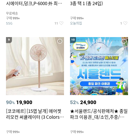
시에이터,덩크,P-6000 外 최대
3종 택 1 (총 24입)
~50% SALE
무료배송
구매
구매
999+
999+
SSG
오늘의집
11
1
9
10
90
19,900
52
24,900
%
%
[코코에르] [15엽 날개] 에어젯
★서울랜드/공식판매처★ 종일
리모컨 써큘레이터 (3 Colors
파크 이용권_대/소인,주중/주
택1)
말 공통
구매
구매
999+
999+