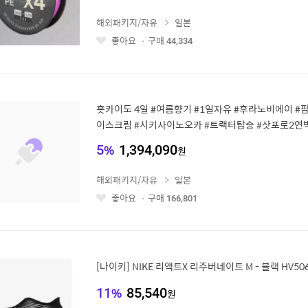
해외패키지/자유
일본
좋아요
구매
44,334
좋
아
요
홋카이도 4일 #여름향기 #1일자유 #후라노비에이 #
이스크림 #시키사이노오카 #트랙터탑승 #삿포로2연박
료 무제한
5
%
1,394,090
원
해외패키지/자유
일본
좋아요
구매
166,801
좋
아
요
[나이키] NIKE 리액트X 리주버네이트 M - 블랙 HV5060
11
%
85,540
원