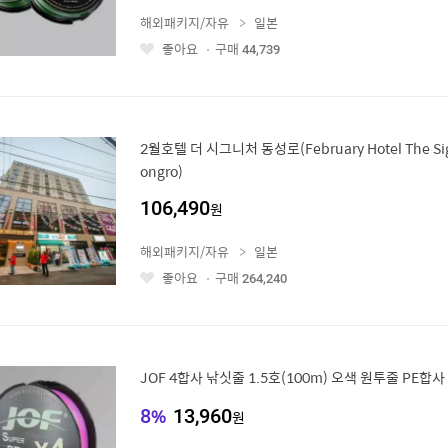
해외패키지/자유
일본
좋아요
구매
44,739
좋
아
요
2월호텔 더 시그니처 동성로(February Hotel The Sig
ongro)
106,490
원
해외패키지/자유
일본
좋아요
구매
264,240
좋
아
요
JOF 4합사 낚싯줄 1.5호(100m) 오색 원투줄 PE합사
8
%
13,960
원