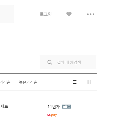
좋
더
로그인
아
보
요
기
리
그
가격순
높은가격순
스
리
트
드
형
형
덤세트
광
11번가
고