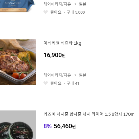
해외패키지/자유
일본
좋아요
구매
5,000
좋
아
요
이베리코 베요타 1kg
16,900
원
해외패키지/자유
일본
좋아요
구매
41
좋
아
요
카즈미 낚시줄 합사줄 낚시 와이어 1.5 8합사 170m
8
%
56,460
원