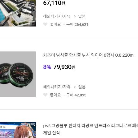
67,110
원
해외패키지/자유
일본
좋아요
구매
264,621
좋
아
요
카즈미 낚시줄 합사줄 낚시 와이어 8합사 0.8 220m
8
%
79,930
원
해외패키지/자유
일본
좋아요
구매
42,895
좋
아
요
ps5 그랑블루 판타지 리링크 엔드리스 라그나로크 패
게임 신작