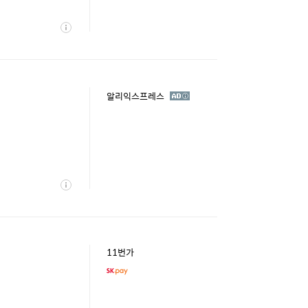
상
세
광
알리익스프레스
고
상
세
11번가