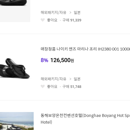
해외패키지/자유
일본
좋아요
구매
91,339
좋
아
요
매장정품 나이키 맨즈 마리나 조리 IH2380 001 10008
8
%
126,500
원
해외패키지/자유
일본
좋아요
구매
51,748
좋
아
요
동해보양온천컨벤션호텔(Donghae Boyang Hot Spri
Hotel)