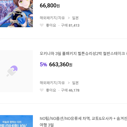
66,800
원
해외패키지/자유
일본
좋아요
구매
81,413
좋
아
요
오키나와 3일 풀패키지 힐튼슈리성2박 철판스테이크
5
%
663,360
원
해외패키지/자유
일본
좋아요
구매
46,178
좋
아
요
NO팁/NO옵션/NO유류세 차액, 교토&오사카 + 숨겨
여행 3일