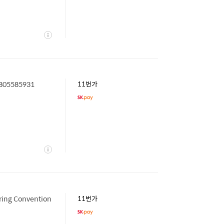
상
세
05585931
11번가
상
세
ng Convention
11번가