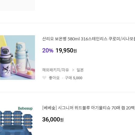
산리오 보온병 580ml 316스테인리스 쿠로미/시나모
20
%
19,950
원
해외패키지/자유
일본
좋아요
구매
5,000
좋
아
요
[베베숲] 시그니처 위드블루 아기물티슈 70매 캡 20팩
36,000
원