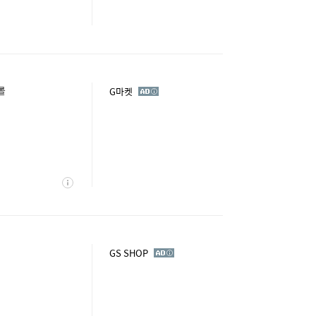
롤
광
G마켓
고
상
세
광
GS SHOP
고