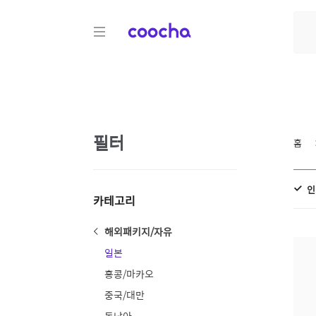
COOCHA
필터
홈
인
카테고리
해외패키지/자유
일본
홍콩/마카오
중국/대만