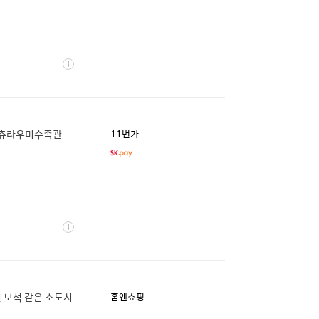
상
세
 츄라우미수족관
11번가
상
세
진 보석 같은 소도시
홈앤쇼핑