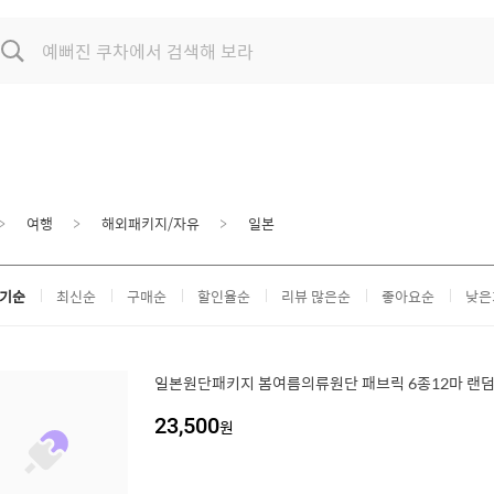
여행
해외패키지/자유
일본
기순
최신순
구매순
할인율순
리뷰 많은순
좋아요순
낮은
일본원단패키지 봄여름의류원단 패브릭 6종12마 랜
23,500
원