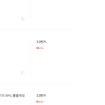
상
세
11번가
상
세
키지 RPG 롤플레잉
11번가