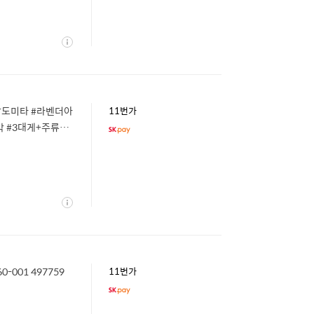
상
세
팜도미타 #라벤더아
11번가
 #3대게+주류+음
상
세
-001 497759
11번가