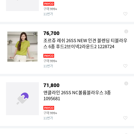
구매
999+
11번가
76,700
조르쥬 레쉬 26SS NEW 인견 블렌딩 티블라우
스 6종 후드2브이넥2라운드2 1228724
구매
999+
11번가
71,800
앤클라인 26SS NC볼륨블라우스 3종
1095681
구매
999+
11번가