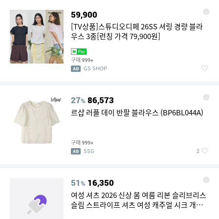
59,900
[TV상품]스튜디오디페 26SS 셔링 경량 블라
우스 3종[런칭 가격 79,900원]
구매
999+
GS SHOP
27
86,573
%
르샵 러플 데이 반팔 블라우스 (BP6BL044A)
구매
999+
SSG
2
51
16,350
%
여성 셔츠 2026 신상 봄 여름 리본 슬리브리스
슬림 스트라이프 셔츠 여성 캐주얼 시크 개성
여성 셔츠