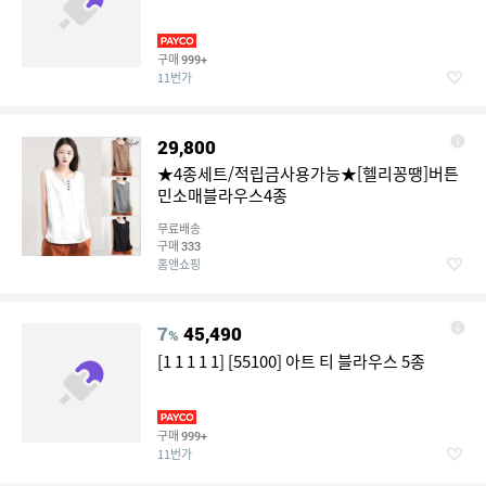
구매
999+
11번가
29,800
★4종세트/적립금사용가능★[헬리꽁땡]버튼
민소매블라우스4종
무료배송
구매
333
홈앤쇼핑
7
45,490
%
[1 1 1 1 1] [55100] 아트 티 블라우스 5종
구매
999+
11번가