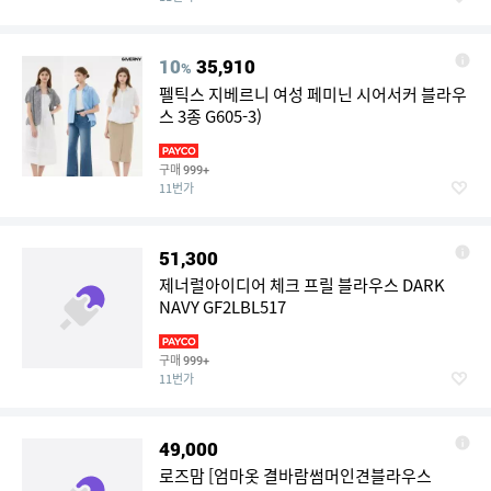
10
35,910
%
펠틱스 지베르니 여성 페미닌 시어서커 블라우
스 3종 G605-3)
구매
999+
11번가
51,300
제너럴아이디어 체크 프릴 블라우스 DARK
NAVY GF2LBL517
구매
999+
11번가
49,000
로즈맘 [엄마옷 결바람썸머인견블라우스