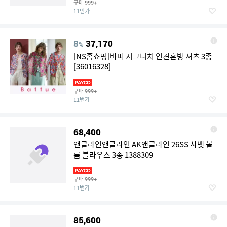
구매
999+
11번가
8
37,170
%
[NS홈쇼핑]바띠 시그니처 인견혼방 셔츠 3종
[36016328]
구매
999+
11번가
68,400
앤클라인앤클라인 AK앤클라인 26SS 샤벳 볼
륨 블라우스 3종 1388309
구매
999+
11번가
85,600