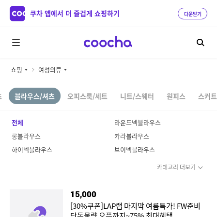
쿠차 앱에서 더 즐겁게 쇼핑하기
다운받기
쇼핑
여성의류
츠
블라우스/셔츠
오피스룩/세트
니트/스웨터
원피스
스커트
전체
라운드넥블라우스
롱블라우스
카라블라우스
하이넥블라우스
브이넥블라우스
카테고리 더보기
15,000
[30%쿠폰]LAP랩 마지막 여름특가! FW준비
단독물량 오픈까지~75% 최대혜택