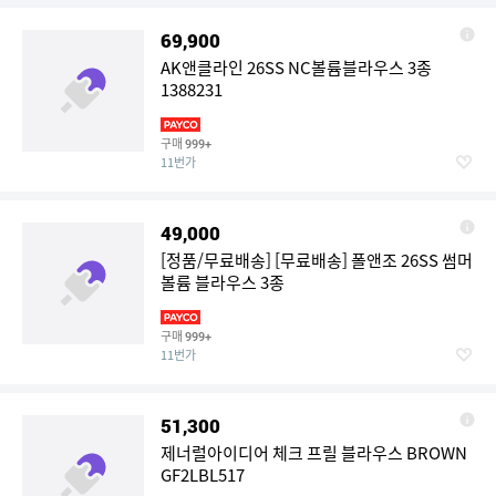
69,900
AK앤클라인 26SS NC볼륨블라우스 3종
1388231
구매
999+
11번가
49,000
[정품/무료배송] [무료배송] 폴앤조 26SS 썸머
볼륨 블라우스 3종
구매
999+
11번가
51,300
제너럴아이디어 체크 프릴 블라우스 BROWN
GF2LBL517