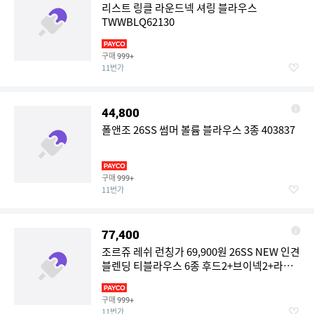
리스트 링클 라운드넥 셔링 블라우스
TWWBLQ62130
구매
999+
11번가
44,800
폴앤조 26SS 썸머 볼륨 블라우스 3종 403837
구매
999+
11번가
77,400
조르쥬 레쉬 런칭가 69,900원 26SS NEW 인견
블렌딩 티블라우스 6종 후드2+브이넥2+라운
드2 412085
구매
999+
11번가