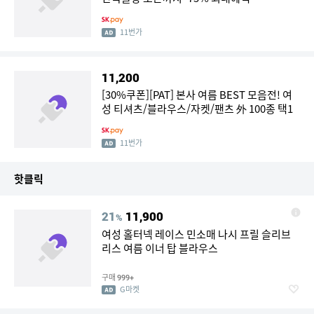
11번가
11,200
[30%쿠폰][PAT] 본사 여름 BEST 모음전! 여
성 티셔츠/블라우스/자켓/팬츠 外 100종 택1
11번가
핫클릭
21
11,900
%
여성 홀터넥 레이스 민소매 나시 프릴 슬리브
리스 여름 이너 탑 블라우스
구매
999+
G마켓