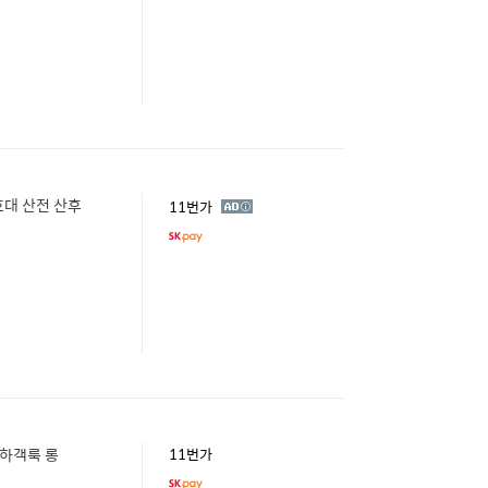
호대 산전 산후
광
11번가
고
 하객룩 롱
11번가