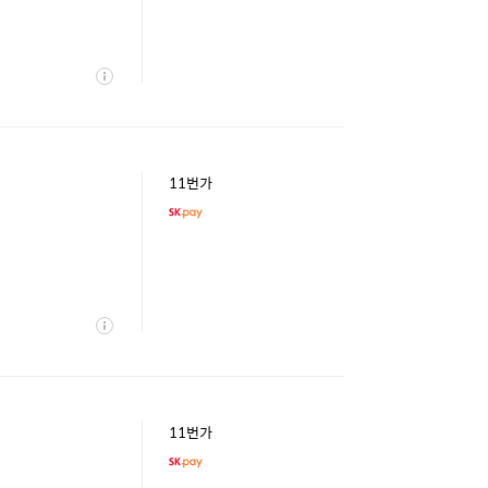
상
세
11번가
상
세
11번가