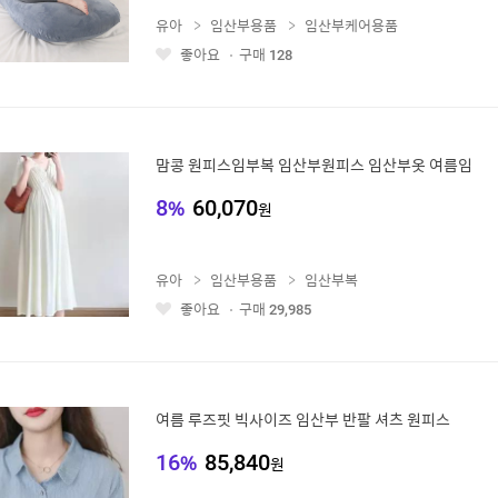
유아
임산부용품
임산부케어용품
좋아요
구매
128
좋
아
요
맘콩 원피스임부복 임산부원피스 임산부옷 여름임
8
%
60,070
원
유아
임산부용품
임산부복
좋아요
구매
29,985
좋
아
요
여름 루즈핏 빅사이즈 임산부 반팔 셔츠 원피스
16
%
85,840
원