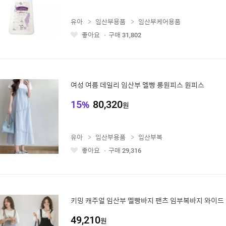
유아
임산부용품
임산부케어용품
좋아요
구매
31,802
좋
아
요
여성 여름 데일리 임산부 멜빵 롱원피스 원피스
15
%
80,320
원
유아
임산부용품
임산부복
좋아요
구매
29,316
좋
아
요
키밍 캐주얼 임산부 멜빵바지 팬츠 임부복바지 와이드
49,210
원