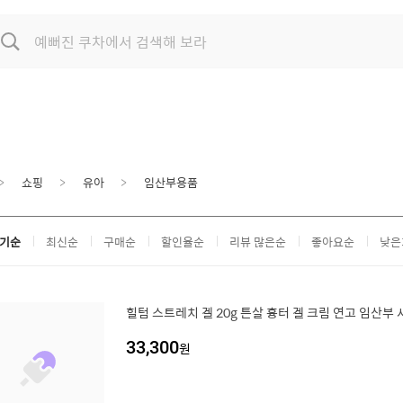
쇼핑
유아
임산부용품
기순
최신순
구매순
할인율순
리뷰 많은순
좋아요순
낮은
힐텀 스트레치 겔 20g 튼살 흉터 겔 크림 연고 임산부
33,300
원