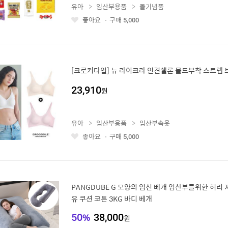
유아
임산부용품
돌기념품
좋아요
구매
5,000
좋
아
요
23,910
원
유아
임산부용품
임산부속옷
좋아요
구매
5,000
좋
아
요
PANGDUBE G 모양의 임신 베개 임산부를위한 허리 
유 쿠션 코튼 3KG 바디 베개
50
%
38,000
원