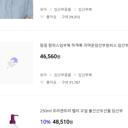
유아
임산부용품
임산부복
좋아요
구매
29,312
좋
아
요
맘콩 원피스임부복 하객룩 귀여운임산부원피스 임산
46,560
원
유아
임산부용품
임산부복
좋아요
구매
31,767
좋
아
요
250ml 프라젠트라 벨리 오일 출산산모선물 임산부
10
%
48,510
원