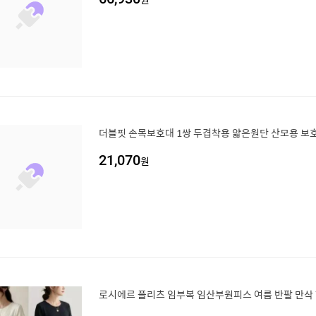
더블핏 손목보호대 1쌍 두겹착용 얇은원단 산모용 보
21,070
원
로시에르 플리츠 임부복 임산부원피스 여름 반팔 만삭