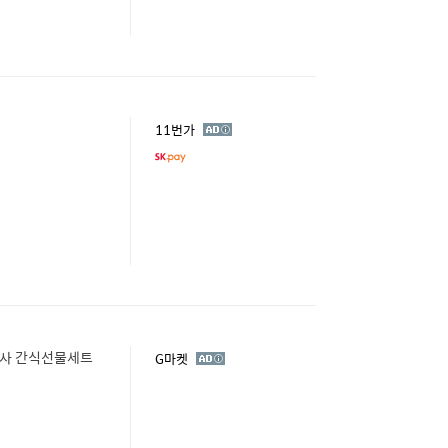
광
11번가
고
행사 간식선물세트
광
G마켓
고