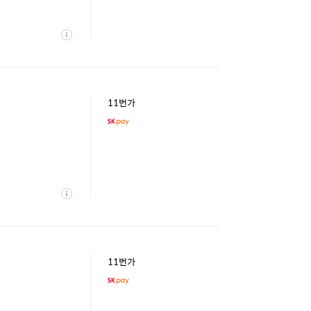
상
세
11번가
상
세
11번가