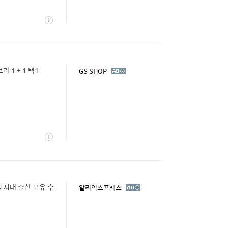
상
세
[크로커다일] 뉴 라이크라 인견쉘론 몰드부착 스트랩 브라 1 + 1 택1
광
GS SHOP
고
상
세
지지대 출산 모유 수
광
알리익스프레스
고