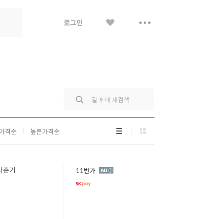
좋
더
로그인
아
보
요
기
리
그
가격순
높은가격순
스
리
트
드
형
형
 사춘기
광
11번가
고