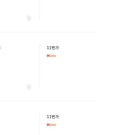
상
세
부
11번가
상
세
11번가