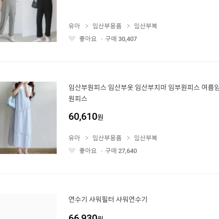
유아
임산부용품
임산부복
좋아요
구매
30,407
좋
아
요
임산부원피스 임산부옷 임산부치마 임부원피스 여름임
원피스
60,610
원
유아
임산부용품
임산부복
좋아요
구매
27,640
좋
아
요
연수기 샤워필터 샤워연수기
66,930
원