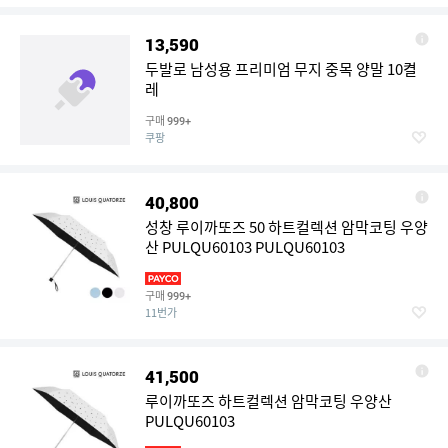
13,590
두발로 남성용 프리미엄 무지 중목 양말 10켤
레
구매
999+
쿠팡
40,800
성창 루이까또즈 50 하트컬렉션 암막코팅 우양
산 PULQU60103 PULQU60103
구매
999+
11번가
41,500
루이까또즈 하트컬렉션 암막코팅 우양산
PULQU60103