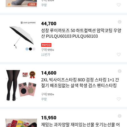
구매
999+
쿠팡
44,700
성창 루이까또즈 50 하트컬렉션 암막코팅 우양
산 PULQU60103 PULQU60103
구매
999+
11번가
14,600
2XL 빅사이즈스타킹 80D 검정 스타킹 1+1 간
절기 배조임없는 살색 학생 검스 팬티스타킹
구매
999+
쿠팡
15,950
재밌는 과자양말 재미있는선물 웃기는선물 어