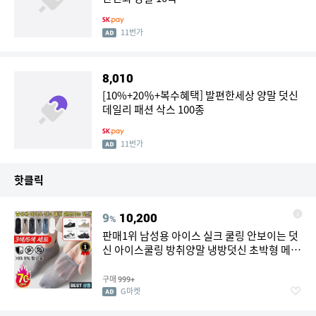
11번가
8,010
[10%+20％+복수혜택] 발편한세상 양말 덧신
데일리 패션 삭스 100종
11번가
핫클릭
9
10,200
%
판매1위 남성용 아이스 실크 쿨링 안보이는 덧
신 아이스쿨링 방취양말 냉방덧신 초박형 메쉬
컬러 양말
구매
999+
G마켓