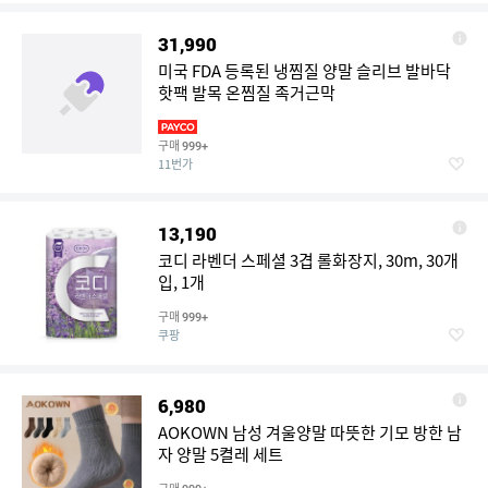
31,990
미국 FDA 등록된 냉찜질 양말 슬리브 발바닥
핫팩 발목 온찜질 족거근막
구매
999+
11번가
13,190
코디 라벤더 스페셜 3겹 롤화장지, 30m, 30개
입, 1개
구매
999+
쿠팡
6,980
AOKOWN 남성 겨울양말 따뜻한 기모 방한 남
자 양말 5켤레 세트