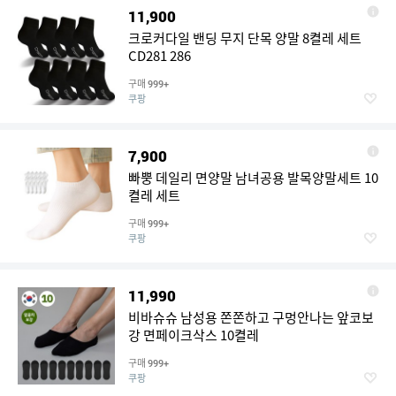
11,900
크로커다일 밴딩 무지 단목 양말 8켤레 세트
CD281 286
구매
999+
쿠팡
7,900
빠뿡 데일리 면양말 남녀공용 발목양말세트 10
켤레 세트
구매
999+
쿠팡
11,990
비바슈슈 남성용 쫀쫀하고 구멍안나는 앞코보
강 면페이크삭스 10켤레
구매
999+
쿠팡