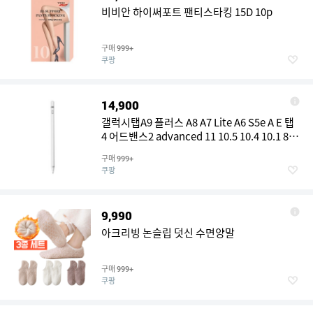
비비안 하이써포트 팬티스타킹 15D 10p
구매
999+
쿠팡
14,900
갤럭시탭A9 플러스 A8 A7 Lite A6 S5e A E 탭
4 어드밴스2 advanced 11 10.5 10.4 10.1 8.7
8.0인치 호환 정전식 터치펜 펜슬 S펜 아이친
구매
999+
구, 1개, 화이트
쿠팡
9,990
아크리빙 논슬립 덧신 수면양말
구매
999+
쿠팡