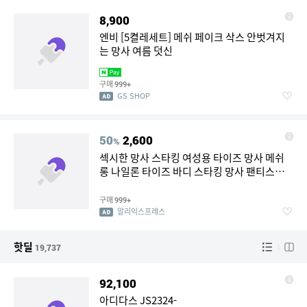
8,900
엔비 [5켤레세트] 메쉬 페이크 삭스 안벗겨지
는 망사 여름 덧신
구매
999+
GS SHOP
50
2,600
%
섹시한 망사 스타킹 여성용 타이즈 망사 메쉬
롱 나일론 타이즈 바디 스타킹 망사 팬티스타
킹 하이웨이스트 호저리
구매
999+
알리익스프레스
핫딜
19,737
92,100
아디다스 JS2324-