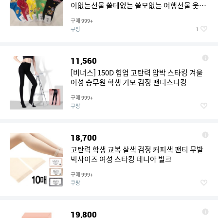
이없는선물 쓸데없는 쓸모없는 여행선물 웃긴
선물 온가족양말 연말선물 새해선물 단체선물
구매
999+
초등학생선물 크리스마스선물 여성양말 남성
쿠팡
1
양말
11,560
[비너스] 150D 힙업 고탄력 압박 스타킹 겨울
여성 승무원 학생 기모 검정 팬티스타킹
구매
999+
쿠팡
18,700
고탄력 학생 교복 살색 검정 커피색 팬티 무발
빅사이즈 여성 스타킹 데니아 벌크
구매
999+
쿠팡
19,800