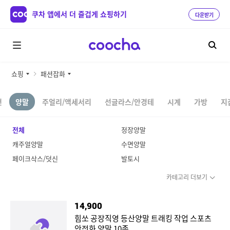
쿠차 앱에서 더 즐겁게 쇼핑하기
다운받기
쇼핑
패션잡화
건
양말
주얼리/액세서리
선글라스/안경테
시계
가방
지
전체
정장양말
캐주얼양말
수면양말
페이크삭스/덧신
발토시
카테고리 더보기
14,900
힘쏘 공장직영 등산양말 트래킹 작업 스포츠
안전화 양말 10족