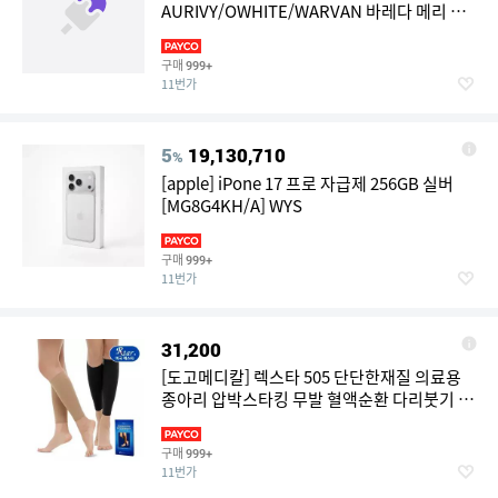
AURIVY/OWHITE/WARVAN 바레다 메리 제
인 - AURIVY/OWHITE/WARVAN 430351
구매
999+
11번가
5
19,130,710
%
[apple] iPone 17 프로 자급제 256GB 실버
[MG8G4KH/A] WYS
구매
999+
11번가
31,200
[도고메디칼] 렉스타 505 단단한재질 의료용
종아리 압박스타킹 무발 혈액순환 다리붓기 완
화
구매
999+
11번가