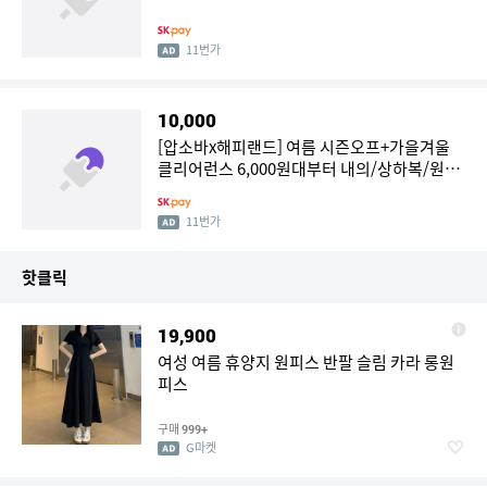
11번가
10,000
[압소바x해피랜드] 여름 시즌오프+가을겨울
클리어런스 6,000원대부터 내의/상하복/원마
일/원피스 최대~87%
11번가
핫클릭
19,900
여성 여름 휴양지 원피스 반팔 슬림 카라 롱원
피스
구매
999+
G마켓