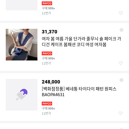
구매
999+
11번가
31,370
여자 봄 여름 가을 단가라 줄무늬 숄 페이크 가
디건 케이프 봄패션 코디 여성 여자봄
구매
999+
11번가
248,000
[백화점정품] 베네통 타이다이 패턴 원피스
BAOPA4631
구매
999+
11번가