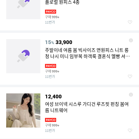
플로럴 원피스 4종
구매
999+
11번가
15
33,900
%
주발이네 여름 봄 빅사이즈 면원피스 니트 롱
청 나시 미니 임부복 하객룩 결혼식 멜빵 셔츠
하객룩 반팔
구매
999+
11번가
12,400
여성 브이넥 시스루 가디건 루즈핏 펀칭 봄여
름 니트웨어
구매
999+
11번가