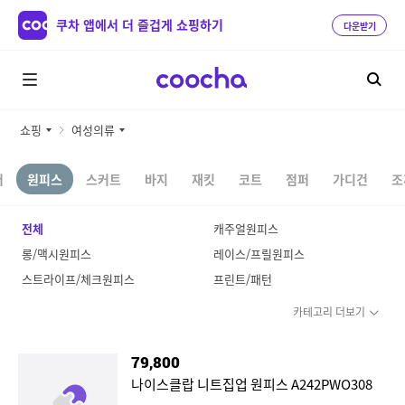
쿠차 앱에서 더 즐겁게 쇼핑하기
다운받기
쇼핑
여성의류
터
원피스
스커트
바지
재킷
코트
점퍼
가디건
조
전체
캐주얼원피스
롱/맥시원피스
레이스/프릴원피스
스트라이프/체크원피스
프린트/패턴
카테고리 더보기
79,800
나이스클랍 니트집업 원피스 A242PWO308