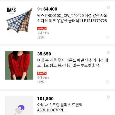
9
64,400
%
닥스 PBD010C_CW_240420 여성 양산 자외
선차단 체크 우양산 클래식1 LE1216770728
구매
999+
11번가
35,650
여성 봄 가을 무지 라운드 예쁜 단추 가디건 레
드 니트 핑크 봄가디건 얇은 루즈핏 회색
구매
999+
11번가
101,800
아레나 스트릿 원피스 드롭백
A5BL1LO67PPL