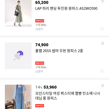
65,200
LAP 허리 밴딩 투인원 원피스 AS2WO590
구매
999+
11번가
74,900
폴햄 26SS 썸머 우븐 원피스 2종
구매
999+
11번가
14
53,960
%
모던스타일 여성 뷔스티에 멜빵 민소매 나시
데님 롱 원피스