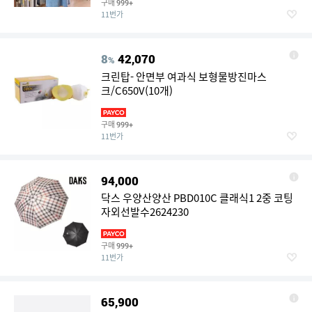
구매
999+
11번가
8
42,070
%
크린탑- 안면부 여과식 보형물방진마스
크/C650V(10개)
구매
999+
11번가
94,000
닥스 우양산양산 PBD010C 클래식1 2중 코팅
자외선발수2624230
구매
999+
11번가
65,900