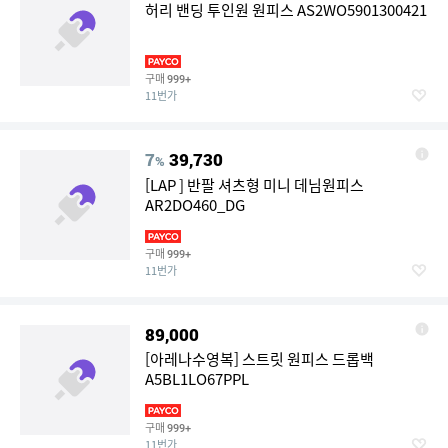
허리 밴딩 투인원 원피스 AS2WO5901300421
구매
999+
11번가
7
39,730
%
[LAP ] 반팔 셔츠형 미니 데님원피스
AR2DO460_DG
구매
999+
11번가
89,000
[아레나수영복] 스트릿 원피스 드롭백
A5BL1LO67PPL
구매
999+
11번가