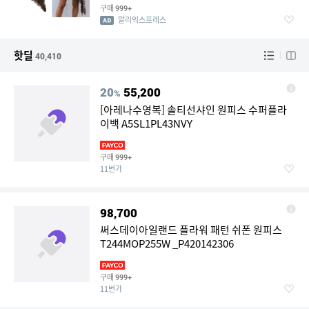
구매
999+
알리익스프레스
핫딜
40,410
20
55,200
%
[아레나수영복] 솔티선샤인 원피스 수퍼플라
이백 A5SL1PL43NVY
구매
999+
11번가
98,700
써스데이아일랜드 플라워 패턴 쉬폰 원피스
T244MOP255W _P420142306
구매
999+
11번가