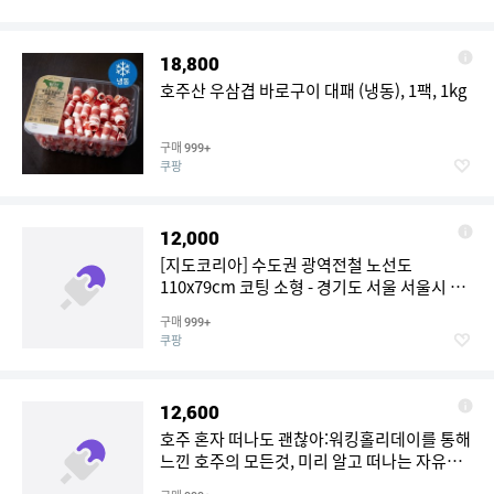
18,800
호주산 우삼겹 바로구이 대패 (냉동), 1팩, 1kg
구매
999+
쿠팡
12,000
[지도코리아] 수도권 광역전철 노선도
110x79cm 코팅 소형 - 경기도 서울 서울시 약
식 지하철노선도 철도 GTX 전철 지하철 노선
구매
999+
지도 전도 최신판
쿠팡
12,600
호주 혼자 떠나도 괜찮아:워킹홀리데이를 통해
느낀 호주의 모든것, 미리 알고 떠나는 자유여
행 No.2