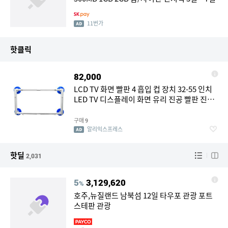
11번가
핫클릭
82,000
LCD TV 화면 빨판 4 흡입 컵 장치 32-55 인치
LED TV 디스플레이 화면 유리 진공 빨판 진공
리프터 TV 화면 빨판
구매
9
알리익스프레스
핫딜
2,031
5
3,129,620
%
호주,뉴질랜드 남북섬 12일 타우포 관광 포트
스테판 관광