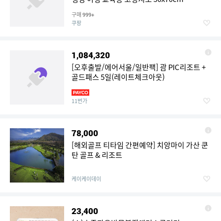
구매
999+
쿠팡
1,084,320
[오후출발/에어서울/일반팩] 괌 PIC리조트 +
골드패스 5일(레이트체크아웃)
11번가
78,000
[해외골프 티타임 간편예약] 치앙마이 가산 쿤
탄 골프 & 리조트
케이케이데이
23,400