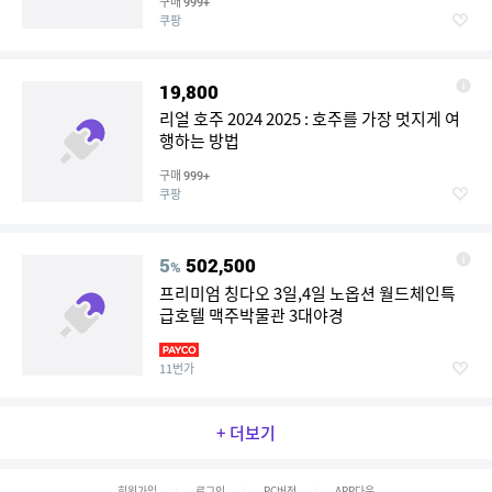
구매
999+
쿠팡
19,800
리얼 호주 2024 2025 : 호주를 가장 멋지게 여
행하는 방법
구매
999+
쿠팡
5
502,500
%
프리미엄 칭다오 3일,4일 노옵션 월드체인특
급호텔 맥주박물관 3대야경
11번가
+ 더보기
회원가입
로그인
PC버전
APP다운