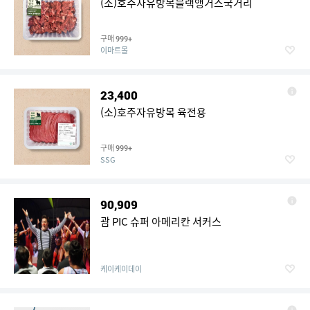
(소)호주자유방목블랙앵거스국거리
구매
999+
이마트몰
23,400
(소)호주자유방목 육전용
구매
999+
SSG
90,909
괌 PIC 슈퍼 아메리칸 서커스
케이케이데이