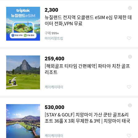
2,300
뉴질랜드 전지역 오클랜드 eSIM e심 무제한 데
이터 전화,VPN 무료
구매
999+
마이리얼트립
259,400
[해외골프 티타임 간편예약] 파타야 치찬 골프
리조트
케이케이데이
530,000
[STAY & GOLF] 치앙마이 가산 쿤탄 골프&리
조트 36홀 X 3회 무제한 & 3박 | 치앙마이 태국
케이케이데이