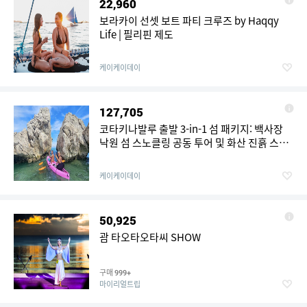
22,960
보라카이 선셋 보트 파티 크루즈 by Haqqy
Life | 필리핀 제도
케이케이데이
127,705
코타키나발루 출발 3-in-1 섬 패키지: 백사장
낙원 섬 스노클링 공동 투어 및 화산 진흙 스파
(선택 사항: 스쿠버 다이빙) - 사바 | 말레이시아
케이케이데이
50,925
괌 타오타오타씨 SHOW
구매
999+
마이리얼트립