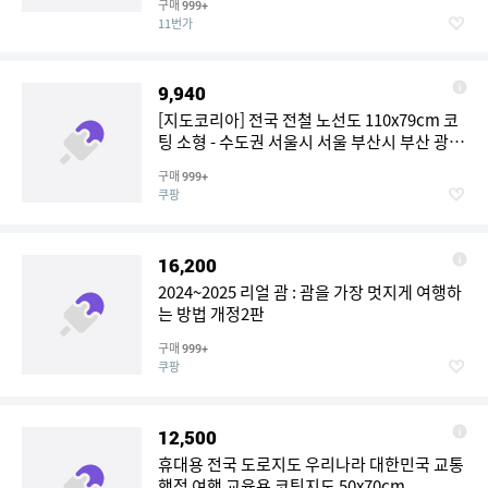
구매
999+
11번가
9,940
[지도코리아] 전국 전철 노선도 110x79cm 코
팅 소형 - 수도권 서울시 서울 부산시 부산 광주
광역시 광주 대구시 대구 대전시 대전 지하철
구매
999+
노선도 지하철 전철 전도 지도
쿠팡
16,200
2024~2025 리얼 괌 : 괌을 가장 멋지게 여행하
는 방법 개정2판
구매
999+
쿠팡
12,500
휴대용 전국 도로지도 우리나라 대한민국 교통
행정 여행 교육용 코팅지도 50x70cm