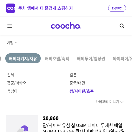
쿠차 앱에서 더 즐겁게 쇼핑하기
다운받기
여행
권
해외패키지/자유
해외호텔/숙박
해외투어/입장권
와이파이/
전체
일본
홍콩/마카오
중국/대만
동남아
괌/사이판/호주
카테고리 더보기
20,860
괌/사이판 유심 칩 USIM 데이터 무제한 매일
500MB 1GB 2GB 괌/사이판 전지역 3일 ~ 7일