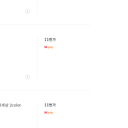
상
세
11번가
상
세
상 2color
11번가