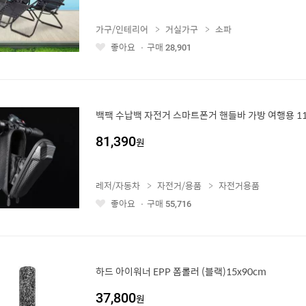
가구/인테리어
거실가구
소파
좋아요
구매
28,901
좋
아
요
백팩 수납백 자전거 스마트폰거 핸들바 가방 여행용 1
81,390
원
레저/자동차
자전거/용품
자전거용품
좋아요
구매
55,716
좋
아
요
하드 아이워너 EPP 폼롤러 (블랙)15x90cm
37,800
원