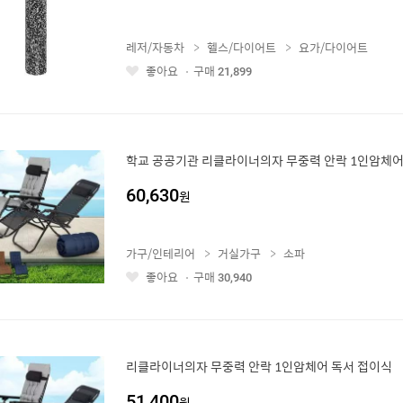
레저/자동차
헬스/다이어트
요가/다이어트
좋아요
구매
21,899
좋
아
요
학교 공공기관 리클라이너의자 무중력 안락 1인암체어
60,630
원
가구/인테리어
거실가구
소파
좋아요
구매
30,940
좋
아
요
리클라이너의자 무중력 안락 1인암체어 독서 접이식
51,400
원