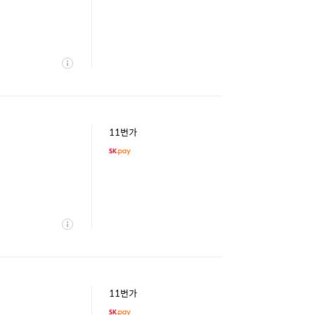
상
세
11번가
상
세
11번가