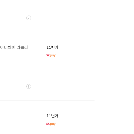
상
세
이너체어 리클라
11번가
상
세
11번가