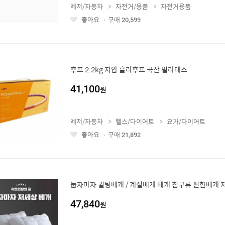
레저/자동차
자전거/용품
자전거용품
좋아요
구매
20,599
좋
아
요
후프 2.2kg 지압 훌라후프 국산 필라테스
41,100
원
레저/자동차
헬스/다이어트
요가/다이어트
좋아요
구매
21,892
좋
아
요
눕자마자 퀼팅베개 / 계절베개 베개 침구류 편한베개 저세
47,840
원