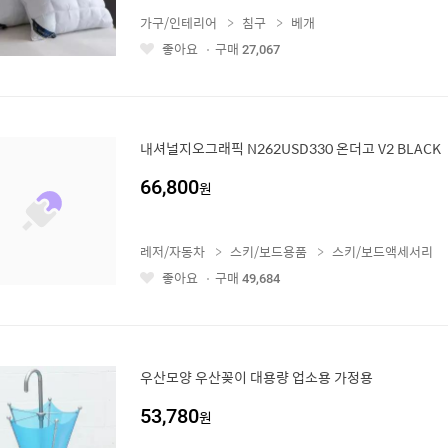
가구/인테리어
침구
베개
좋아요
구매
27,067
좋
아
요
내셔널지오그래픽 N262USD330 온더고 V2 BLACK
66,800
원
레저/자동차
스키/보드용품
스키/보드액세서리
좋아요
구매
49,684
좋
아
요
우산모양 우산꽂이 대용량 업소용 가정용
53,780
원