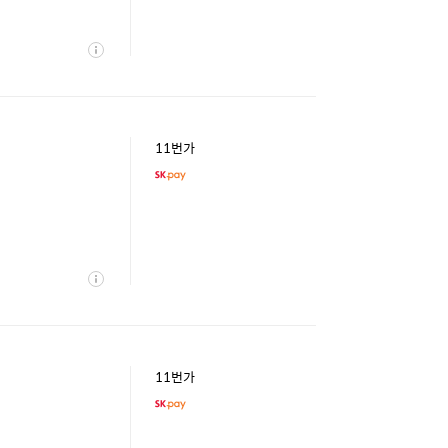
상
세
11번가
상
세
11번가