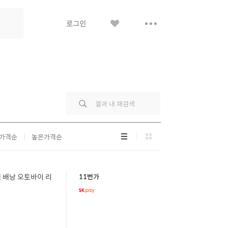
좋
더
로그인
아
보
요
기
리
그
가격순
높은가격순
스
리
트
드
형
형
 배낭 오토바이 리
11번가