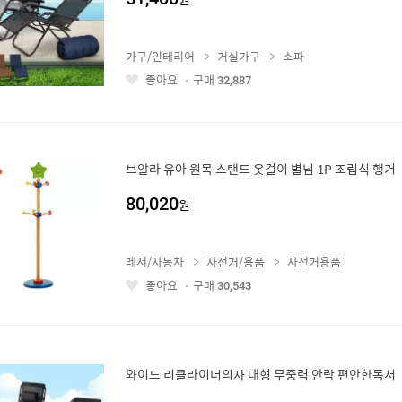
가구/인테리어
거실가구
소파
좋아요
구매
32,887
좋
아
요
브알라 유아 원목 스탠드 옷걸이 별님 1P 조립식 행거
80,020
원
레저/자동차
자전거/용품
자전거용품
좋아요
구매
30,543
좋
아
요
와이드 리클라이너의자 대형 무중력 안락 편안한독서