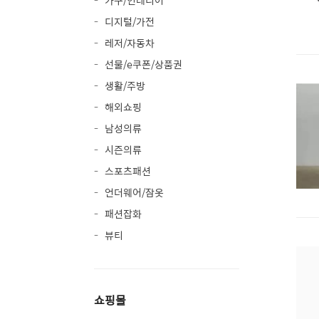
가구/인테리어
디지털/가전
레저/자동차
선물/e쿠폰/상품권
생활/주방
해외쇼핑
남성의류
시즌의류
스포츠패션
언더웨어/잠옷
패션잡화
뷰티
쇼핑몰