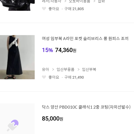
레저/자동차
오토바이용품
잡화
좋아요
구매
21,805
좋
아
요
여성 임부복 A라인 포켓 슬리브리스 롱 원피스 조끼
15
%
74,360
원
유아
임산부용품
임산부복
좋아요
구매
21,490
좋
아
요
닥스 양산 PBD010C 클래식1 2중 코팅(자외선발수)
85,000
원