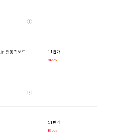
상
세
1in 전동킥보드
11번가
상
세
11번가