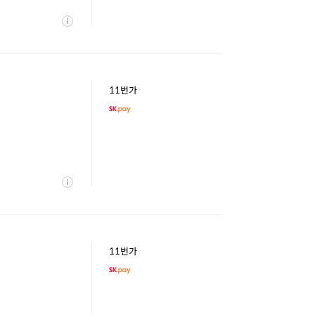
상
세
11번가
상
세
11번가