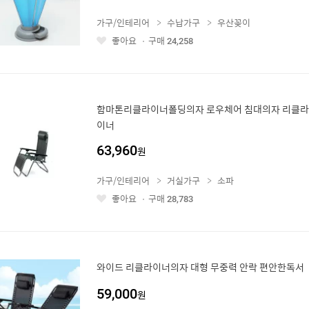
가구/인테리어
수납가구
우산꽂이
좋아요
구매
24,258
좋
아
요
함마톤리클라이너폴딩의자 로우체어 침대의자 리클라
이너
63,960
원
가구/인테리어
거실가구
소파
좋아요
구매
28,783
좋
아
요
와이드 리클라이너의자 대형 무중력 안락 편안한독서
59,000
원