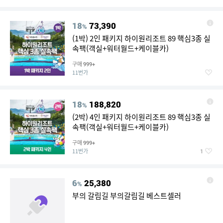
18
73,390
%
(1박) 2인 패키지 하이원리조트 89 핵심3종 실
속팩(객실+워터월드+케이블카)
구매
999+
11번가
18
188,820
%
(2박) 4인 패키지 하이원리조트 89 핵심3종 실
속팩(객실+워터월드+케이블카)
구매
999+
11번가
1
6
25,380
%
부의 갈림길 부의갈림길 베스트셀러