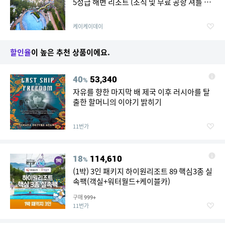
5성급 해변 리조트 (조식 및 무료 공항 셔틀 제
공)
케이케이데이
할인율
이 높은 추천 상품이에요.
40
53,340
%
자유를 향한 마지막 배 제국 이후 러시아를 탈
출한 할머니의 이야기 밝히기
11번가
18
114,610
%
(1박) 3인 패키지 하이원리조트 89 핵심3종 실
속팩(객실+워터월드+케이블카)
구매
999+
11번가