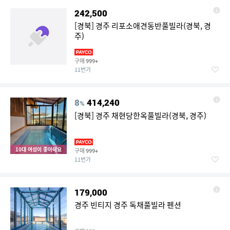
242,500
[경북] 경주 리포소애견동반풀빌라(경북, 경
주)
구매
999+
11번가
8
414,240
%
[경북] 경주 채현당한옥풀빌라(경북, 경주)
10대 여성이 좋아해요
구매
999+
11번가
179,000
경주 빈티지 경주 독채풀빌라 펜션