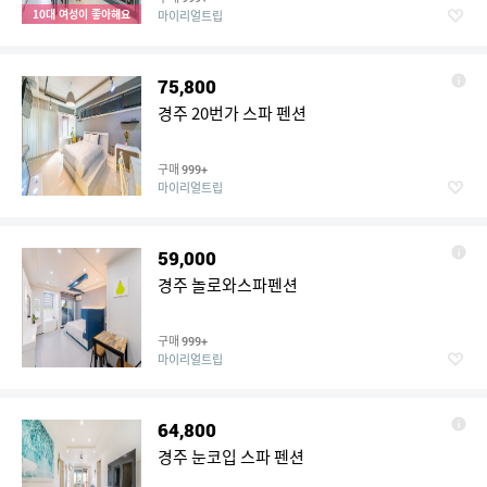
10대 여성이 좋아해요
마이리얼트립
75,800
경주 20번가 스파 펜션
구매
999+
마이리얼트립
59,000
경주 놀로와스파펜션
구매
999+
마이리얼트립
64,800
경주 눈코입 스파 펜션