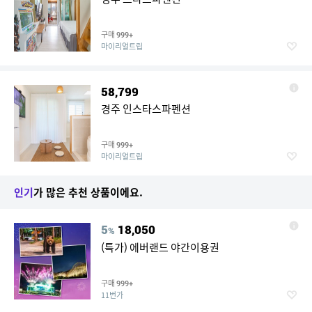
구매
999+
마이리얼트립
58,799
경주 인스타스파펜션
구매
999+
마이리얼트립
인기
가 많은 추천 상품이에요.
5
18,050
%
(특가) 에버랜드 야간이용권
구매
999+
11번가