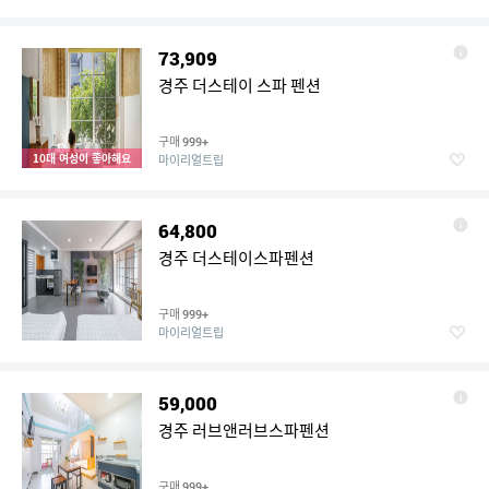
73,909
경주 더스테이 스파 펜션
구매
999+
10대 여성이 좋아해요
마이리얼트립
64,800
경주 더스테이스파펜션
구매
999+
마이리얼트립
59,000
경주 러브앤러브스파펜션
구매
999+