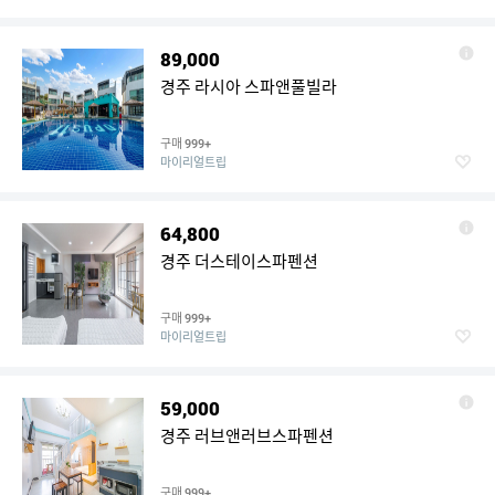
89,000
경주 라시아 스파앤풀빌라
구매
999+
마이리얼트립
64,800
경주 더스테이스파펜션
구매
999+
마이리얼트립
59,000
경주 러브앤러브스파펜션
구매
999+