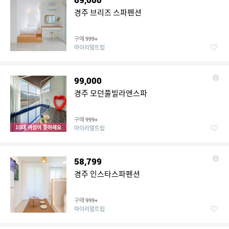
경주 브리즈 스파펜션
구매
999+
마이리얼트립
99,000
경주 모던풀빌라앤스파
구매
999+
10대 여성이 좋아해요
마이리얼트립
58,799
경주 인스타스파펜션
구매
999+
마이리얼트립