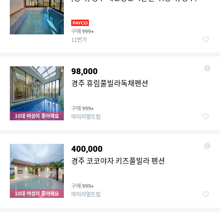
구매
999+
11번가
98,000
경주 휴림풀빌라독채펜션
구매
999+
10대 여성이 좋아해요
마이리얼트립
400,000
경주 코코야자 키즈풀빌라 펜션
구매
999+
10대 여성이 좋아해요
마이리얼트립