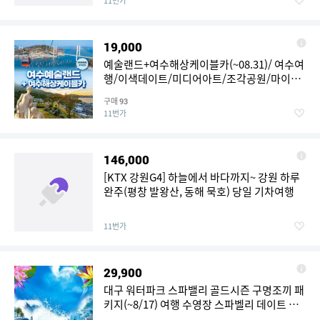
11번가
19,000
예술랜드+여수해상케이블카(~08.31)/ 여수여
행/이색데이트/미디어아트/조각공원/마이더
스의 손전망대/스윙그네
구매
93
11번가
146,000
[KTX 강원G4] 하늘에서 바다까지~ 강원 하루
완주(평창 발왕산, 동해 묵호) 당일 기차여행
11번가
29,900
대구 워터파크 스파밸리 골드시즌 구명조끼 패
키지(~8/17) 여행 수영장 스파벨리 데이트 가
볼만한곳 키즈카페 체험 여행 수상레저