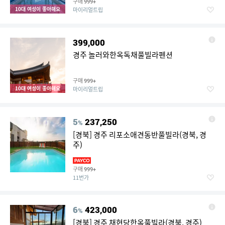
구매
999+
10대 여성이 좋아해요
마이리얼트립
399,000
경주 놀러와한옥독채풀빌라펜션
구매
999+
10대 여성이 좋아해요
마이리얼트립
5
237,250
%
[경북] 경주 리포소애견동반풀빌라(경북, 경
주)
구매
999+
11번가
6
423,000
%
[경북] 경주 채현당한옥풀빌라(경북, 경주)