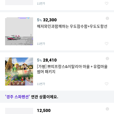
11번가
5
32,300
%
해저와인과함께하는 우도잠수함+우도도항선
11번가
5
28,410
%
[가평] 쁘띠프랑스&이탈리아 마을 + 유럽마을
썸머 패키지
11번가
'경주 스파펜션'
연관 상품이에요.
12,500