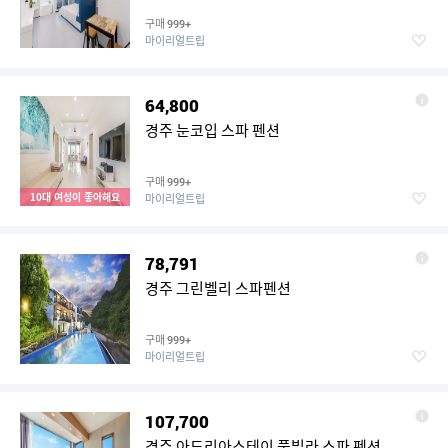
구매
999+
마이리얼트립
64,800
경주 눈코입 스파 펜션
구매
999+
10대 여성이 좋아해요
마이리얼트립
78,791
경주 그린벨리 스파펜션
구매
999+
마이리얼트립
107,700
경주 아드리아스테이 풀빌라 스파 펜션