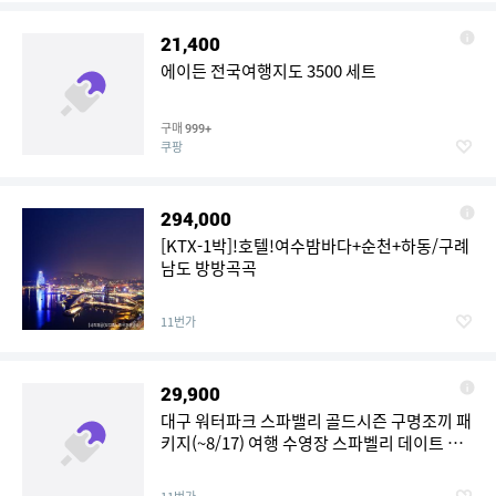
21,400
에이든 전국여행지도 3500 세트
구매
999+
쿠팡
294,000
[KTX-1박]!호텔!여수밤바다+순천+하동/구례
남도 방방곡곡
11번가
29,900
대구 워터파크 스파밸리 골드시즌 구명조끼 패
키지(~8/17) 여행 수영장 스파벨리 데이트 가
볼만한곳 키즈카페 체험 여행 수상레저