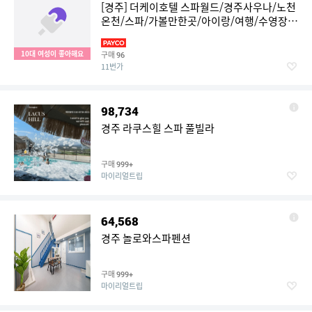
[경주] 더케이호텔 스파월드/경주사우나/노천
온천/스파/가볼만한곳/아이랑/여행/수영장/
워터파크/데이트
10대 여성이 좋아해요
구매
96
11번가
98,734
경주 라쿠스힐 스파 풀빌라
구매
999+
마이리얼트립
64,568
경주 놀로와스파펜션
구매
999+
마이리얼트립