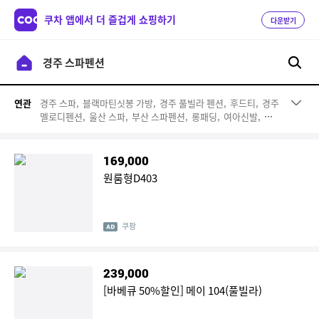
쿠차 앱에서 더 즐겁게 쇼핑하기
다운받기
경주 스파,
블랙마틴싯봉 가방,
경주 풀빌라 펜션,
후드티,
경주
연관
멜로디펜션,
울산 스파,
부산 스파펜션,
롱패딩,
여아신발,
경
남 스파펜션,
트레이닝복 세트
169,000
원룸형D403
쿠팡
239,000
[바베큐 50%할인] 메이 104(풀빌라)