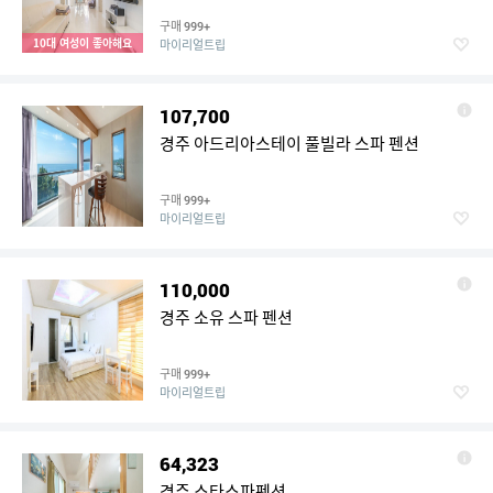
구매
999+
10대 여성이 좋아해요
마이리얼트립
107,700
경주 아드리아스테이 풀빌라 스파 펜션
구매
999+
마이리얼트립
110,000
경주 소유 스파 펜션
구매
999+
마이리얼트립
64,323
경주 스타스파펜션