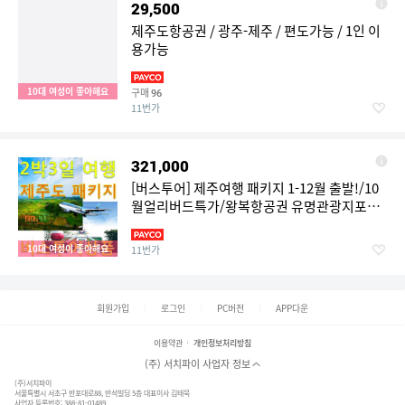
29,500
제주도항공권 / 광주-제주 / 편도가능 / 1인 이
용가능
10대 여성이 좋아해요
구매
96
11번가
321,000
[버스투어] 제주여행 패키지 1-12월 출발!/10
월얼리버드특가/왕복항공권 유명관광지포함
/ 김포/광주/청주/부산-제주 / 항공숙소여행포
함
10대 여성이 좋아해요
11번가
회원가입
로그인
PC버전
APP다운
이용약관
개인정보처리방침
(주) 서치파이 사업자 정보
(주)서치파이
서울특별시 서초구 반포대로88, 반석빌딩 5층 대표이사 김태묵
사업자 등록번호: 388-81-01489