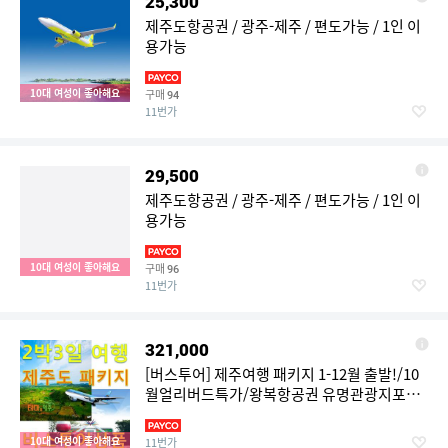
25,300
제주도항공권 / 광주-제주 / 편도가능 / 1인 이
용가능
10대 여성이 좋아해요
구매
94
11번가
29,500
제주도항공권 / 광주-제주 / 편도가능 / 1인 이
용가능
10대 여성이 좋아해요
구매
96
11번가
321,000
[버스투어] 제주여행 패키지 1-12월 출발!/10
월얼리버드특가/왕복항공권 유명관광지포함
/ 김포/광주/청주/부산-제주 / 항공숙소여행포
함
10대 여성이 좋아해요
11번가