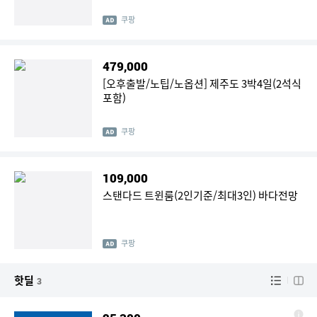
쿠팡
479,000
[오후출발/노팁/노옵션] 제주도 3박4일(2석식
포함)
쿠팡
109,000
스탠다드 트윈룸(2인기준/최대3인) 바다전망
쿠팡
핫딜
3