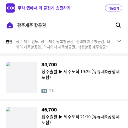
쿠차 앱에서 더 즐겁게 쇼핑하기
다운받기
광주 제주 편도,
광주 제주 왕복항공권,
진에어 제주항공권,
티
연관
웨이 제주항공권,
아시아나 제주항공권,
대한항공 제주항공권,
제주도 리조트,
제주선박,
광주 제주도,
제주항공,
군산 제주 항
공권,
제주 남원 펜션,
티웨이 제주,
제주 표선 펜션,
광주 제주
항공권 9월,
광주 제주 항공권 7월,
무안출발세부,
광주 제주 아
34,700
시아나,
광주 김포 항공권,
무안 제주도 항공권
청주출발 ▶ 제주도착 19:25 (유류세&공항세
포함)
쿠팡
46,700
청주출발 ▶ 제주도착 21:10 (유류세&공항세
포함)