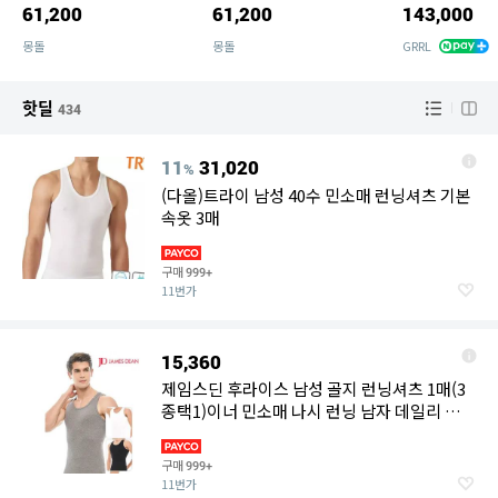
61,200
61,200
143,000
L
몽돌
몽돌
GRRL
핫딜
434
11
31,020
%
(다올)트라이 남성 40수 민소매 런닝셔츠 기본
속옷 3매
구매
999+
11번가
15,360
제임스딘 후라이스 남성 골지 런닝셔츠 1매(3
종택1)이너 민소매 나시 런닝 남자 데일리 기본
웨어 자낭구
구매
999+
11번가