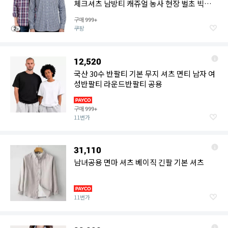
체크셔츠 남방티 캐쥬얼 농사 현장 벌초 빅사
이즈
구매
999+
쿠팡
12,520
국산 30수 반팔티 기본 무지 셔츠 면티 남자 여
성반팔티 라운드반팔티 공용
구매
999+
11번가
31,110
남녀공용 면마 셔츠 베이직 긴팔 기본 셔츠
11번가