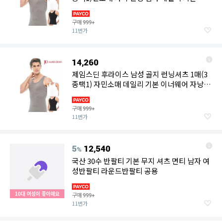
웨어 자낭구 여
구매
999+
11번가
14,260
제임스딘 후라이스 남성 골지 런닝셔츠 1매(3
종택1) 자민소매 데일리 기본 이너웨어 자낭구
여름 남자 나시
구매
999+
11번가
5
12,540
%
국산 30수 반팔티 기본 무지 셔츠 면티 남자 여
성반팔티 라운드반팔티 공용
10대 여성이 좋아해요
구매
999+
11번가