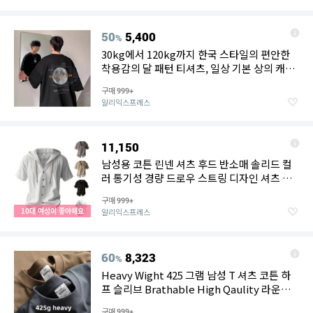
50
5,400
%
30kg에서 120kg까지 한국 스타일의 편안한
착용감의 달 패턴 티셔츠, 일상 기본 상의 캐주
얼 다용도 셔츠
구매
999+
알리익스프레스
11,150
남성용 코튼 린넨 셔츠 후드 반소매 솔리드 컬
러 통기성 경량 드로우 스트링 디자인 셔츠 캐
주얼 기본 티셔츠
구매
999+
10대 여성이 좋아해요
알리익스프레스
60
8,323
%
Heavy Wight 425 그램 남성 T 셔츠 코튼 하
프 슬리브 Brathable High Qaulity 라운드
넥 기본 탑 남성 여름 T 셔츠
구매
999+