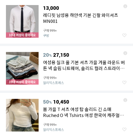
13,000
레디핏 남성용 하얀색 기본 긴팔 와이셔츠
MN001
구매
999+
10대 여성이 좋아해요
쿠팡
20
27,150
%
여성용 실크 울 기본 셔츠 가을 겨울 라운드 버
튼 넥 슬림 니트웨어, 솔리드 컬러 스트라이프
긴 소매 탑
구매
999+
10대 여성이 좋아해요
알리익스프레스
50
10,450
%
봄 가을 T 셔츠 여성 탑 솔리드 긴 소매
Ruched O 넥 Tshirts 여성 한국어 캐주얼
streetwear 고품질 기본 티셔츠
구매
999+
알리익스프레스