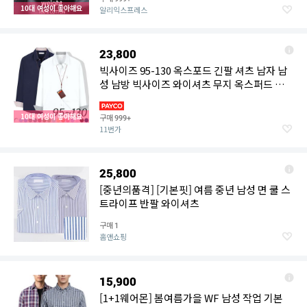
10대 여성이 좋아해요
알리익스프레스
23,800
빅사이즈 95-130 옥스포드 긴팔 셔츠 남자 남
성 남방 빅사이즈 와이셔츠 무지 옥스퍼드 정
장 캐주얼 기본
10대 여성이 좋아해요
구매
999+
11번가
25,800
[중년의품격] [기본핏] 여름 중년 남성 면 쿨 스
트라이프 반팔 와이셔츠
구매
1
홈앤쇼핑
15,900
[1+1웨어몬] 봄여름가을 WF 남성 작업 기본