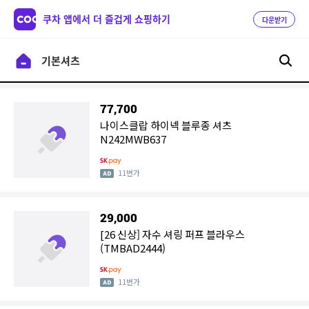
쿠차 앱에서 더 즐겁게 쇼핑하기
다운받기
77,700
나이스클랍 하이넥 블루종 셔츠
N242MWB637
11번가
29,000
[26 신상] 자수 셔링 퍼프 블라우스
(TMBAD2444)
11번가