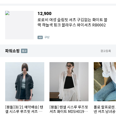
12,900
로로비 여성 슬림핏 셔츠 구김없는 화이트 블
랙 하늘색 핑크 블라우스 와이셔츠 RB0002
쿠팡
파워쇼핑
AD
광고등록
[몽돌][8/21 예약배송] 텐
[몽돌] 텐셀 시스루 루즈핏
폴로 랄프로렌 
셀 시스루 루즈핏 셔츠 차
셔츠 화이트 MDSH019W
넨 셔츠 남녀공
콜 MDSH019CHARCOA
HITE