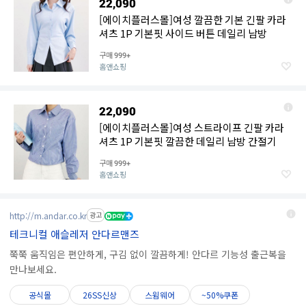
22,090
[에이치플러스몰]여성 깔끔한 기본 긴팔 카라
셔츠 1P 기본핏 사이드 버튼 데일리 남방
구매
999+
홈앤쇼핑
22,090
[에이치플러스몰]여성 스트라이프 긴팔 카라
셔츠 1P 기본핏 깔끔한 데일리 남방 간절기
구매
999+
홈앤쇼핑
http://m.andar.co.kr
광고
테크니컬 애슬레저 안다르맨즈
쭉쭉 움직임은 편안하게, 구김 없이 깔끔하게! 안다르 기능성 출근복을
만나보세요.
공식몰
26SS신상
스윔웨어
~50%쿠폰