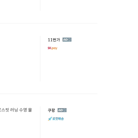
광
11번가
고
스핏 러닝 수영 물
광
쿠팡
고