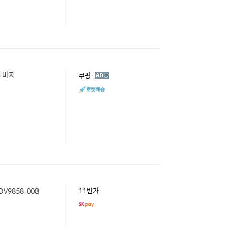
 긴바지
광
쿠팡
고
9858-008
11번가