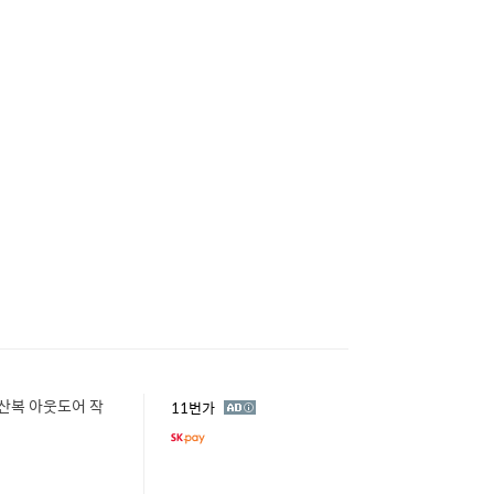
등산복 아웃도어 작
광
11번가
고