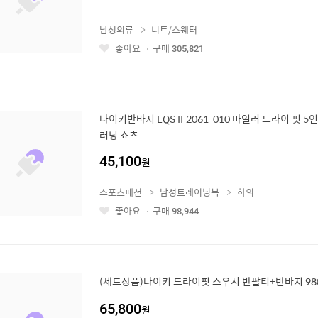
남성의류
니트/스웨터
좋아요
구매
305,821
좋
아
요
나이키반바지 LQS IF2061-010 마일러 드라이 핏 
러닝 쇼츠
45,100
원
스포츠패션
남성트레이닝복
하의
좋아요
구매
98,944
좋
아
요
(세트상품)나이키 드라이핏 스우시 반팔티+반바지 980
65,800
원