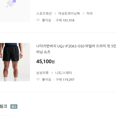
스포츠패션
여성트레이닝복
하의
좋아요
구매
101,918
좋
아
요
나이키반바지 UQJ IF2061-010 마일러 드라이 핏 
러닝 쇼츠
45,100
원
남성의류
니트/스웨터
좋아요
구매
119,297
좋
아
요
광
링크
고