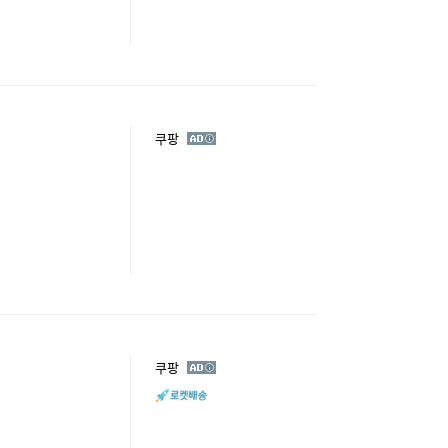
광
쿠팡
고
광
쿠팡
고