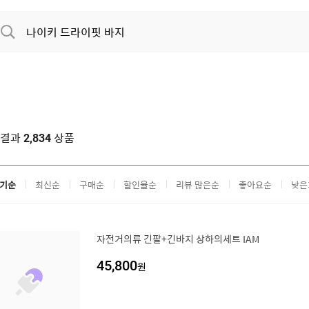
색결과
상품
2,834
기순
최신순
구매순
할인율순
리뷰 많은순
좋아요순
낮은
자전거의류 긴팔+긴바지 상하의세트 IAM
45,800
원