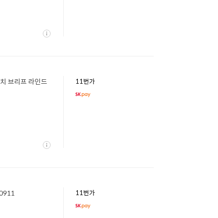
상
세
5인치 브리프 라인드
11번가
상
세
911
11번가