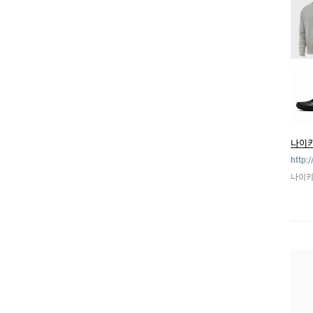
나이
http:
나이키