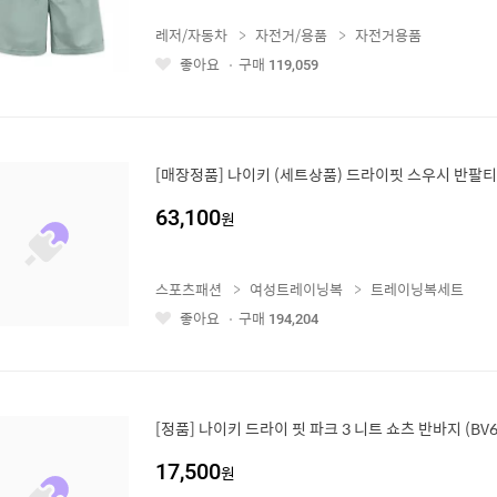
레저/자동차
자전거/용품
자전거용품
좋아요
구매
119,059
좋
아
요
[매장정품] 나이키 (세트상품) 드라이핏 스우시 반팔
63,100
원
스포츠패션
여성트레이닝복
트레이닝복세트
좋아요
구매
194,204
좋
아
요
[정품] 나이키 드라이 핏 파크 3 니트 쇼츠 반바지 (BV68
17,500
원