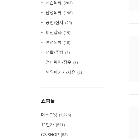
시즌의류
203
남성의류
198
공연/전시
29
패션잡화
19
여성의류
15
생활/주방
5
언더웨어/잠옷
3
해외패키지/자유
2
쇼핑몰
머스트잇
2,226
11번가
521
GS SHOP
53