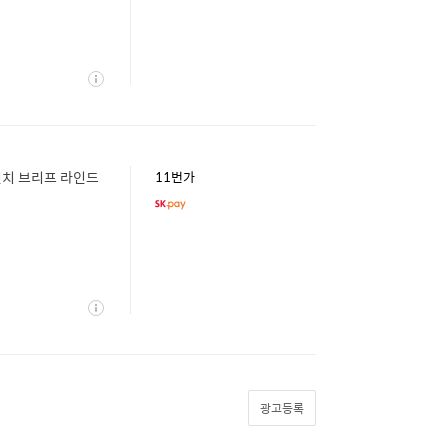
상
세
5인치 브리프 라인드
11번가
상
세
광고등록