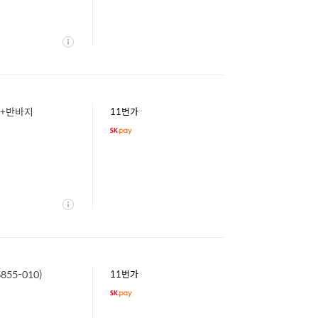
상
세
티+반바지
11번가
상
세
55-010)
11번가