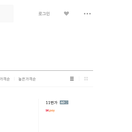
좋
더
로그인
아
보
요
기
리
그
가격순
높은가격순
스
리
트
드
형
형
광
11번가
고