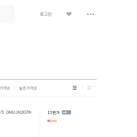
좋
더
로그인
아
보
요
기
리
그
가격순
높은가격순
스
리
트
드
형
형
 OMUJN2078-
광
11번가
고