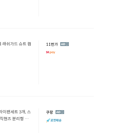
복 래쉬가드 슈트 캠
광
11번가
고
이팬세트 3개, 스
광
쿠팡
고
매직핸즈 분리형 손