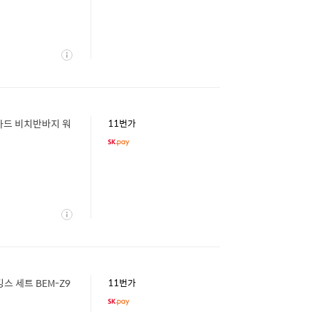
상
세
드 비치반바지 워
11번가
상
세
 세트 BEM-Z9
11번가