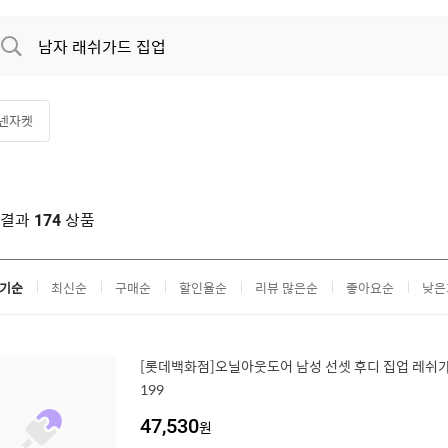
넨자켓
색결과
상품
174
기순
최신순
구매순
할인율순
리뷰 많은순
좋아요순
낮은
[롯데백화점]오닐아웃도어 남성 선셋 후디 집업 레쉬가드
199
47,530
원