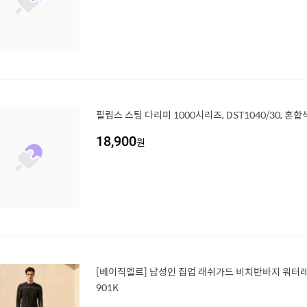
필립스 스팀 다리미 1000시리즈, DST1040/30, 혼
18,900
원
[베이직엘르] 남성인 집업 래쉬가드 비치반바지 워터레
901K