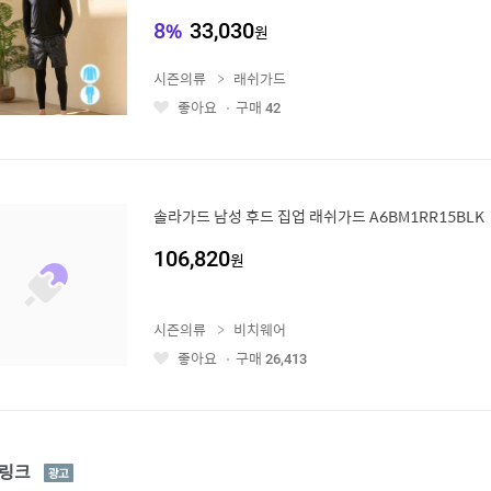
8
%
33,030
원
시즌의류
래쉬가드
좋아요
구매
42
좋
아
요
솔라가드 남성 후드 집업 래쉬가드 A6BM1RR15BLK
106,820
원
시즌의류
비치웨어
좋아요
구매
26,413
좋
아
요
광
링크
고