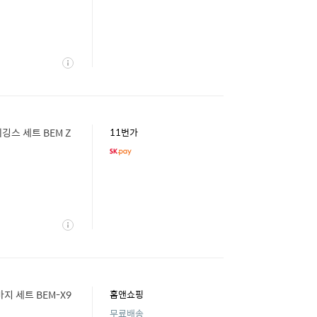
상
세
스 세트 BEM Z
11번가
상
세
 세트 BEM-X9
홈앤쇼핑
무료배송