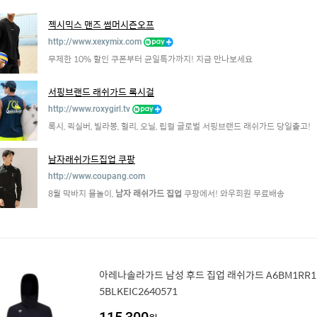
젝시믹스 맨즈 썸머시즌오프
http://www.xexymix.com
무제한 10% 할인 쿠폰부터 균일특가까지! 지금 만나보세요
서핑브랜드 래쉬가드 록시걸
http://www.roxygirl.tv
록시, 퀵실버, 빌라봉, 헐리, 오닐, 립컬 글로벌 서핑브랜드 래쉬가드 당일출고!
남자래쉬가드집업 쿠팡
http://www.coupang.com
8월 막바지 물놀이,
남자 래쉬가드 집업
쿠팡에서! 와우회원 무료배송
아레나솔라가드 남성 후드 집업 래쉬가드 A6BM1RR15
5BLKEIC2640571