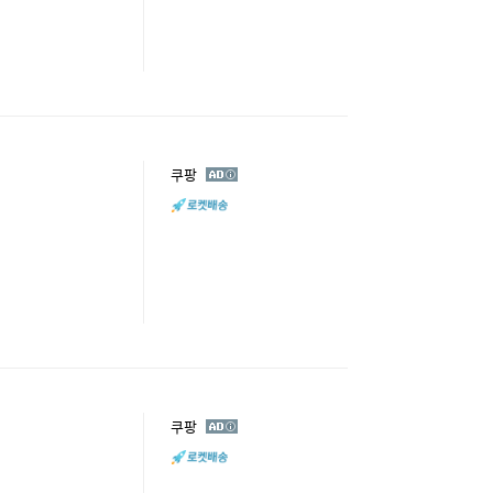
광
쿠팡
고
광
쿠팡
고