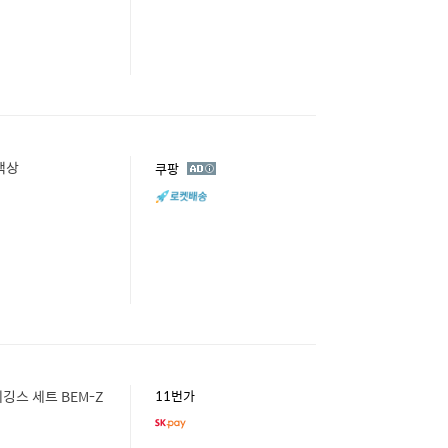
합색상
광
쿠팡
고
깅스 세트 BEM-Z
11번가