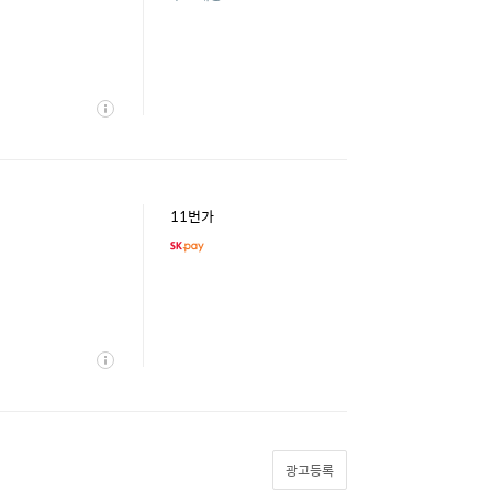
상
세
11번가
상
세
광고등록