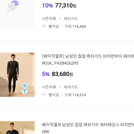
10
%
77,310
원
시즌의류
래쉬가드
좋아요
구매
116,484
좋
아
요
[베이직엘르] 남성인 집업 래쉬가드 비치반바지 워터레깅
901K_P428426295
5
%
83,680
원
시즌의류
래쉬가드
좋아요
구매
114,314
좋
아
요
베이직엘르 남성인 집업 래쉬가드 워터레깅스 비치반바지
08K