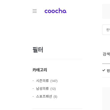
COOCHA
린
필터
검
카테고리
인
시즌의류
147
남성의류
12
스포츠패션
5