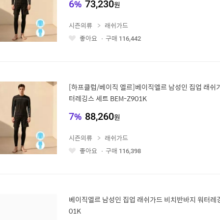
6
%
73,230
원
시즌의류
래쉬가드
좋아요
구매
116,442
좋
아
요
[하프클럽/베이직 엘르]베이직엘르 남성인 집업 래쉬가
터레깅스 세트 BEM-Z901K
7
%
88,260
원
시즌의류
래쉬가드
좋아요
구매
116,398
좋
아
요
베이직엘르 남성인 집업 래쉬가드 비치반바지 워터레깅스
01K