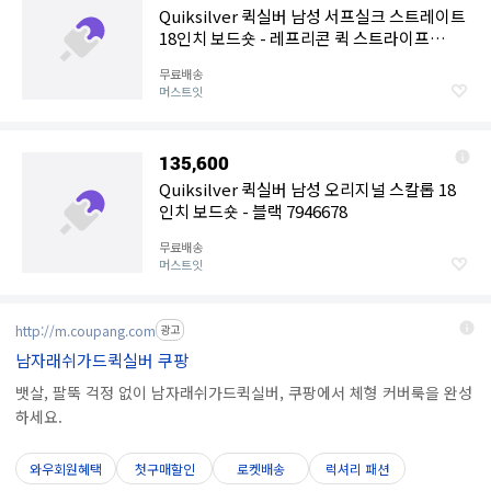
Quiksilver 퀵실버 남성 서프실크 스트레이트
18인치 보드숏 - 레프리콘 퀵 스트라이프
7946710
무료배송
머스트잇
135,600
Quiksilver 퀵실버 남성 오리지널 스칼롭 18
인치 보드숏 - 블랙 7946678
무료배송
머스트잇
http://m.coupang.com
광고
남자래쉬가드퀵실버 쿠팡
뱃살, 팔뚝 걱정 없이 남자래쉬가드퀵실버, 쿠팡에서 체형 커버룩을 완성
하세요.
와우회원혜택
첫구매할인
로켓배송
럭셔리 패션