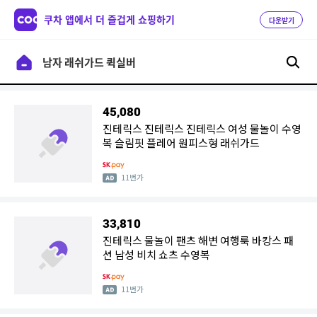
쿠차 앱에서 더 즐겁게 쇼핑하기
다운받기
45,080
진테릭스 진테릭스 진테릭스 여성 물놀이 수영
복 슬림핏 플레어 원피스형 래쉬가드
11번가
33,810
진테릭스 물놀이 팬츠 해변 여행룩 바캉스 패
션 남성 비치 쇼츠 수영복
11번가