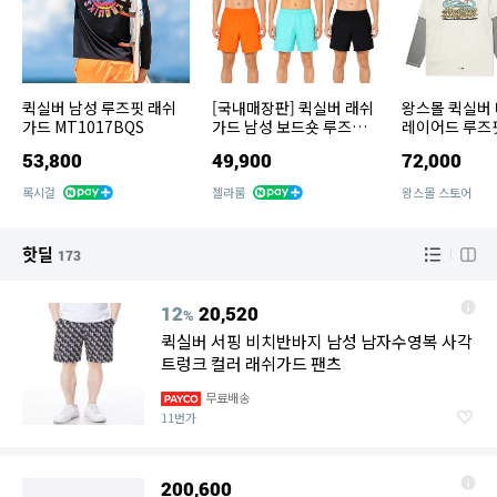
퀵실버 남성 루즈핏 래쉬
[국내매장판] 퀵실버 래쉬
왕스몰 퀵실버
가드 MT1017BQS
가드 남성 보드숏 루즈핏
레이어드 루즈핏
공용
쉬가드 NATUR
53,800
49,900
72,000
록시걸
젤라룸
왕스몰 스토어
핫딜
173
12
20,520
%
퀵실버 서핑 비치반바지 남성 남자수영복 사각
트렁크 컬러 래쉬가드 팬츠
무료배송
11번가
200,600