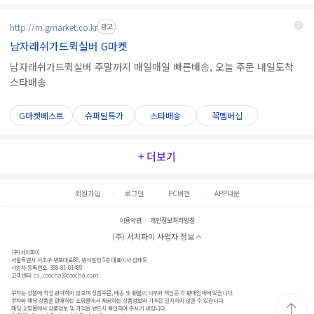
http://m.gmarket.co.kr
광고
남자래쉬가드퀵실버 G마켓
남자래쉬가드퀵실버 주말까지 매일매일 빠른배송, 오늘 주문 내일도착
스타배송
G마켓베스트
슈퍼딜특가
스타배송
꼭멤버십
+ 더보기
회원가입
로그인
PC버전
APP다운
이용약관
개인정보처리방침
(주) 서치파이 사업자 정보
(주)서치파이
서울특별시 서초구 반포대로88, 반석빌딩 5층 대표이사 김태묵
사업자 등록번호: 388-81-01489
고객센터:
cs_coocha@coocha.com
쿠차는 상품에 직접 관여하지 않으며 상품주문, 배송 및 환불의 의무와 책임은 각 판매업체에 있습니다.
쿠차와 해당 상품을 판매하는 쇼핑몰에서 제공하는 상품정보와 가격은 일치하지 않을 수 있습니다.
해당 쇼핑몰에서 상품정보 및 가격을 반드시 확인하여 주시기 바랍니다.