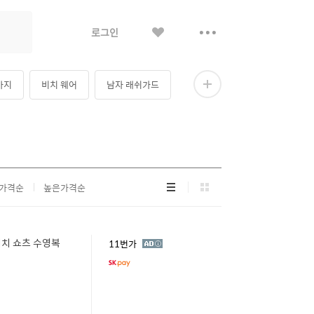
좋
더
로그인
아
보
요
기
바지
비치 웨어
남자 래쉬가드
더
보
기
리
그
가격순
높은가격순
스
리
트
드
형
형
비치 쇼츠 수영복
광
11번가
고