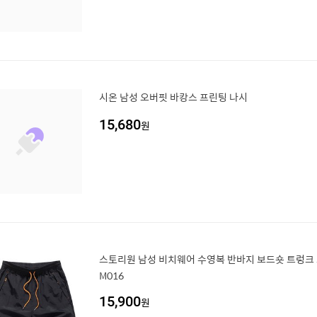
시온 남성 오버핏 바캉스 프린팅 나시
15,680
원
스토리원 남성 비치웨어 수영복 반바지 보드숏 트렁크 
M016
15,900
원