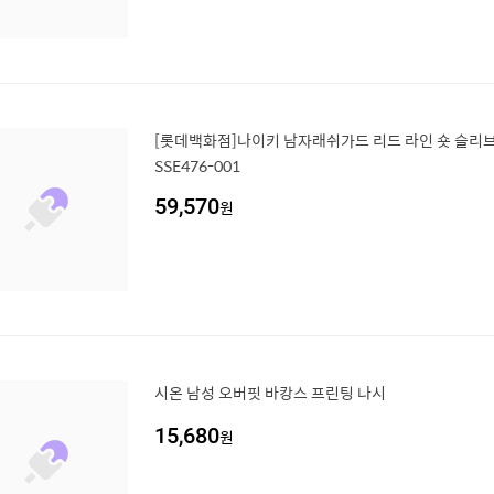
[롯데백화점]나이키 남자래쉬가드 리드 라인 숏 슬리브
SSE476-001
59,570
원
시온 남성 오버핏 바캉스 프린팅 나시
15,680
원