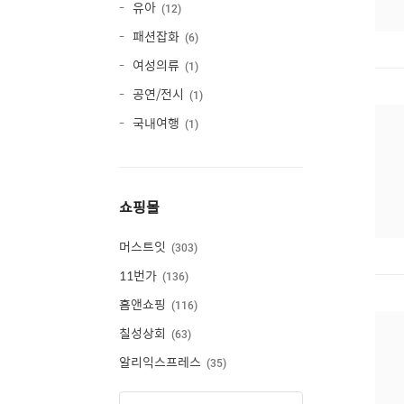
유아
12
패션잡화
6
여성의류
1
공연/전시
1
국내여행
1
쇼핑몰
머스트잇
303
11번가
136
홈앤쇼핑
116
칠성상회
63
알리익스프레스
35