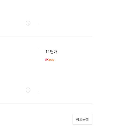
상
세
11번가
상
세
광고등록