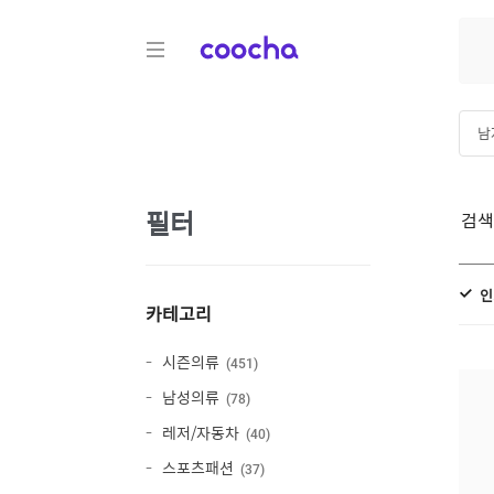
COOCHA
남
남
필터
검
인
카테고리
시즌의류
451
남성의류
78
레저/자동차
40
스포츠패션
37