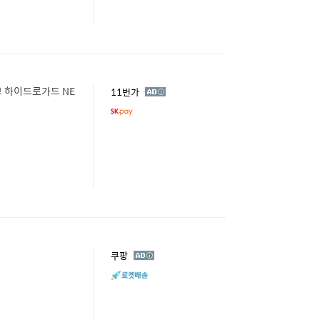
 하이드로가드 NE
광
11번가
고
광
쿠팡
고