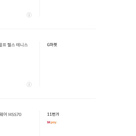
상
세
 골프 헬스 테니스
G마켓
상
세
웨어 MSS70
11번가