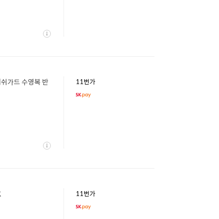
상
세
래쉬가드 수영복 반
11번가
상
세
K
11번가