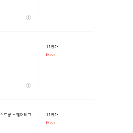
상
세
11번가
상
세
드라스트롱 스퀘어레그
11번가