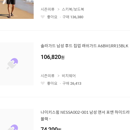
시즌의류
스키복/보드복
좋아요
구매
136,380
좋
아
요
솔라가드 남성 후드 집업 래쉬가드 A6BM1RR15BLK
106,820
원
시즌의류
비치웨어
좋아요
구매
26,413
좋
아
요
나이키스윔 NESSA002-001 남성 앤서 포맨 하이
블랙 -
74,200
원