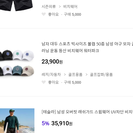
시즌의류
비치웨어
좋아요
구매
5,000
좋
아
요
남자 대두 스포츠 빅사이즈 볼캡 50종 남성 야구 모자
러닝 운동 등산 비치웨어 워터파크
23,900
원
레저/자동차
골프용품
골프잡화/용품
좋아요
구매
5,000
좋
아
요
[테슬라] 남성 오버핏 래쉬가드 스윔웨어 UV차단 비치
5
%
35,910
원