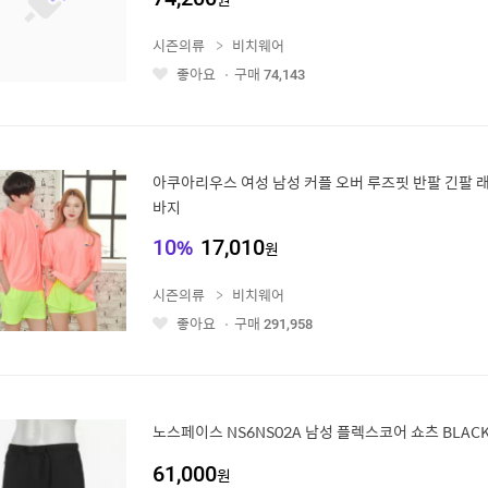
시즌의류
비치웨어
좋아요
구매
74,143
좋
아
요
아쿠아리우스 여성 남성 커플 오버 루즈핏 반팔 긴팔 
바지
10
%
17,010
원
시즌의류
비치웨어
좋아요
구매
291,958
좋
아
요
노스페이스 NS6NS02A 남성 플렉스코어 쇼츠 BLAC
61,000
원