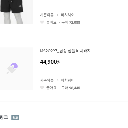
시즌의류
비치웨어
좋아요
구매
72,088
좋
아
요
MS2C997_남성 심플 비치바지
44,900
원
시즌의류
비치웨어
좋아요
구매
98,445
좋
아
요
광
링크
고