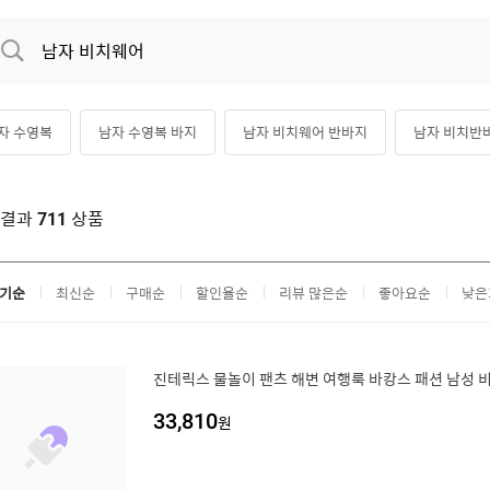
자 수영복
남자 수영복 바지
남자 비치웨어 반바지
남자 비치반
자 수영복 반바지
색결과
상품
711
기순
최신순
구매순
할인율순
리뷰 많은순
좋아요순
낮은
진테릭스 물놀이 팬츠 해변 여행룩 바캉스 패션 남성 
33,810
원