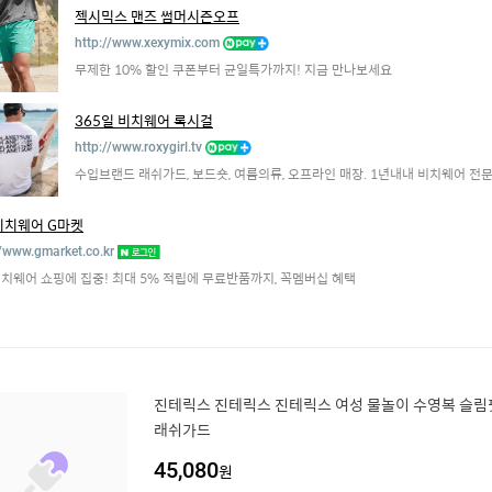
젝시믹스 맨즈 썸머시즌오프
http://www.xexymix.com
무제한 10% 할인 쿠폰부터 균일특가까지! 지금 만나보세요
365일 비치웨어 록시걸
http://www.roxygirl.tv
수입브랜드 래쉬가드, 보드숏, 여름의류, 오프라인 매장. 1년내내 비치웨어 전
비치웨어 G마켓
//www.gmarket.co.kr
치웨어 쇼핑에 집중! 최대 5% 적립에 무료반품까지, 꼭멤버십 혜택
진테릭스 진테릭스 진테릭스 여성 물놀이 수영복 슬림
래쉬가드
45,080
원