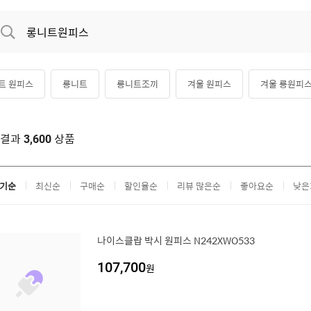
트 원피스
롱니트
롱니트조끼
겨울 원피스
겨울 롱원피
사이즈 니트 원피스
롱니트티
니트 조끼
색결과
상품
3,600
기순
최신순
구매순
할인율순
리뷰 많은순
좋아요순
낮은
나이스클랍 박시 원피스 N242XWO533
107,700
원