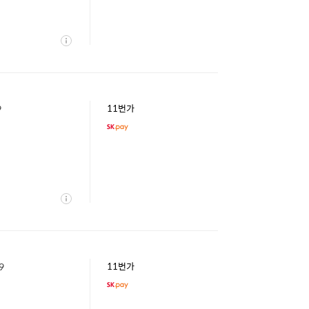
상
세
9
11번가
상
세
9
11번가