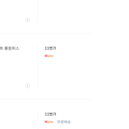
상
세
니트 롱원피스
11번가
상
세
11번가
무료배송