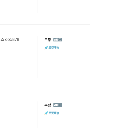
 op5878
광
쿠팡
고
광
쿠팡
고