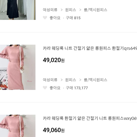
여성의류
원피스
롱/맥시원피스
좋아요
구매
815
좋
아
요
카라 웨딩룩 니트 간절기 얇은 롱원피스 환절기qrs64
49,020
원
여성의류
원피스
롱/맥시원피스
좋아요
구매
173,177
좋
아
요
카라 웨딩룩 환절기 얇은 간절기 니트 롱원피스wxy06
49,060
원