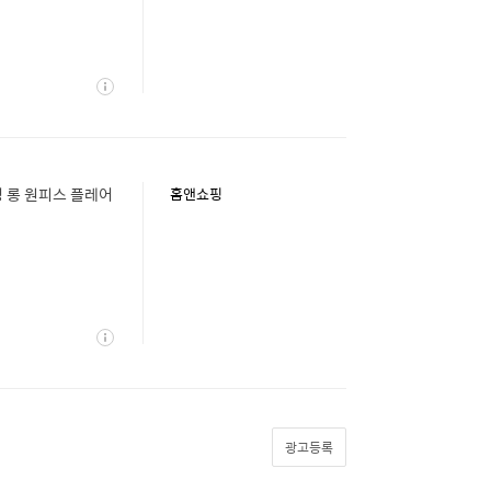
상
세
 롱 원피스 플레어
홈앤쇼핑
상
세
광고등록