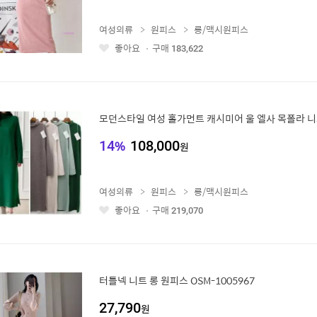
여성의류
원피스
롱/맥시원피스
좋아요
구매
183,622
좋
아
요
모던스타일 여성 홀가먼트 캐시미어 울 엘사 목폴라 
14
%
108,000
원
여성의류
원피스
롱/맥시원피스
좋아요
구매
219,070
좋
아
요
터틀넥 니트 롱 원피스 OSM-1005967
27,790
원