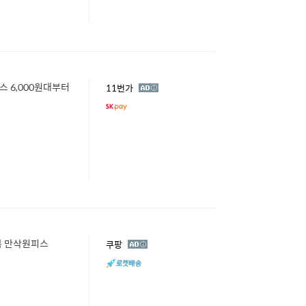
 6,000원대부터
광
11번가
고
복 만삭원피스
광
쿠팡
고