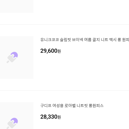
유니크코코 슬림핏 브이넥 여름 골지 니트 맥시 롱 원피스
29,600
원
구디프 여성용 로아벨 니트핏 롱원피스
28,330
원