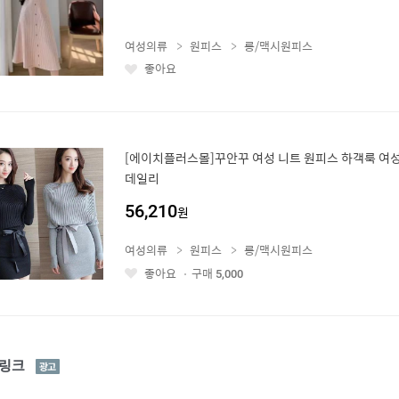
여성의류
원피스
롱/맥시원피스
좋아요
좋
아
요
[에이치플러스몰]꾸안꾸 여성 니트 원피스 하객룩 여성
데일리
56,210
원
여성의류
원피스
롱/맥시원피스
좋아요
구매
5,000
좋
아
요
광
링크
고