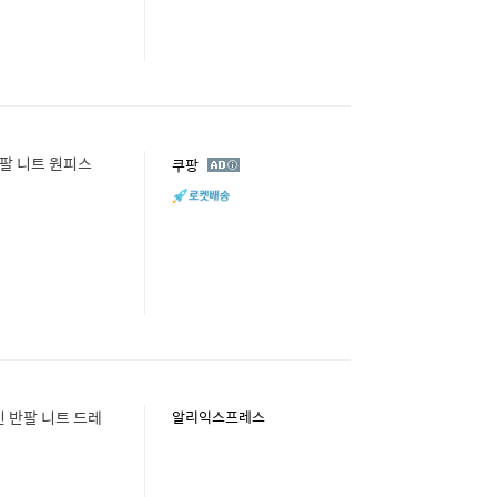
반팔 니트 원피스
광
쿠팡
고
 반팔 니트 드레
알리익스프레스