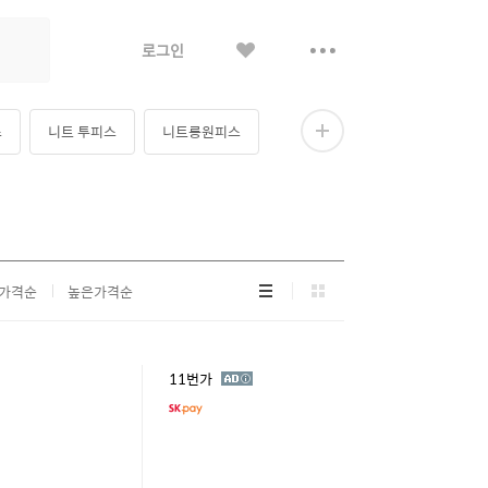
좋
더
로그인
아
보
요
기
스
니트 투피스
니트롱원피스
더
보
기
리
그
가격순
높은가격순
스
리
트
드
형
형
광
11번가
고