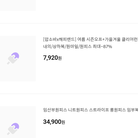
[압소바x해피랜드] 여름 시즌오프+가을겨울 클리어런스
내의/상하복/원마일/원피스 최대~87%
7,920
원
임산부원피스 니트원피스 스트라이프 롱원피스 임부
34,900
원