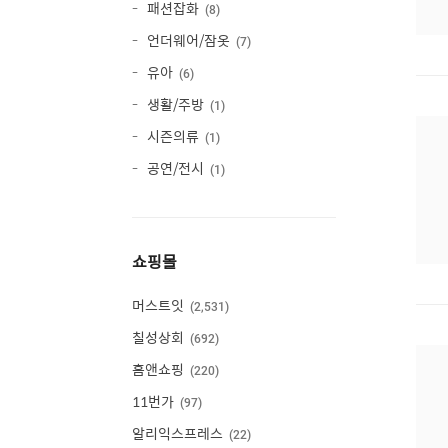
패션잡화
8
언더웨어/잠옷
7
유아
6
생활/주방
1
시즌의류
1
공연/전시
1
쇼핑몰
머스트잇
2,531
칠성상회
692
홈앤쇼핑
220
11번가
97
알리익스프레스
22