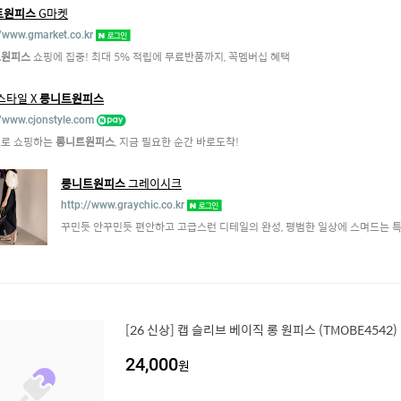
트원피스
G마켓
//www.gmarket.co.kr
트원피스
쇼핑에 집중! 최대 5% 적립에 무료반품까지, 꼭멤버십 혜택
스타일 X
롱니트원피스
//www.cjonstyle.com
로 쇼핑하는
롱니트원피스
, 지금 필요한 순간 바로도착!
롱니트원피스
그레이시크
http://www.graychic.co.kr
꾸민듯 안꾸민듯 편안하고 고급스런 디테일의 완성, 평범한 일상에 스며드는 특
[26 신상] 캡 슬리브 베이직 롱 원피스 (TMOBE4542)
24,000
원