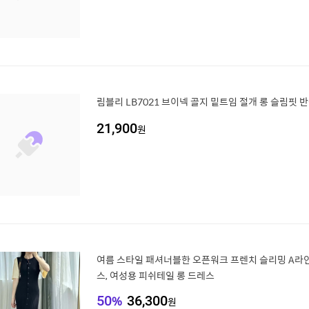
림블리 LB7021 브이넥 골지 밑트임 절개 롱 슬림핏 
21,900
원
여름 스타일 패셔너블한 오픈워크 프렌치 슬리밍 A라인
스, 여성용 피쉬테일 롱 드레스
50
%
36,300
원