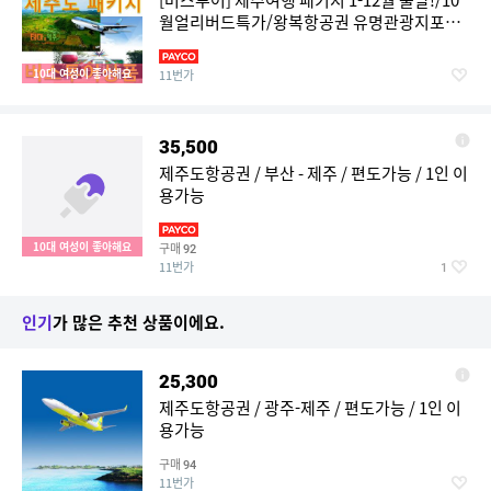
[버스투어] 제주여행 패키지 1-12월 출발!/10
월얼리버드특가/왕복항공권 유명관광지포함
/ 김포/광주/청주/부산-제주 / 항공숙소여행포
함
10대 여성이 좋아해요
11번가
35,500
제주도항공권 / 부산 - 제주 / 편도가능 / 1인 이
용가능
10대 여성이 좋아해요
구매
92
11번가
1
인기
가 많은 추천 상품이에요.
25,300
제주도항공권 / 광주-제주 / 편도가능 / 1인 이
용가능
구매
94
11번가