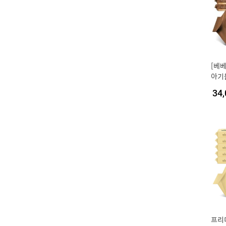
[베
아기물
34,
프리