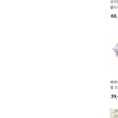
유아
물티슈
60,
베베
형 7
39,