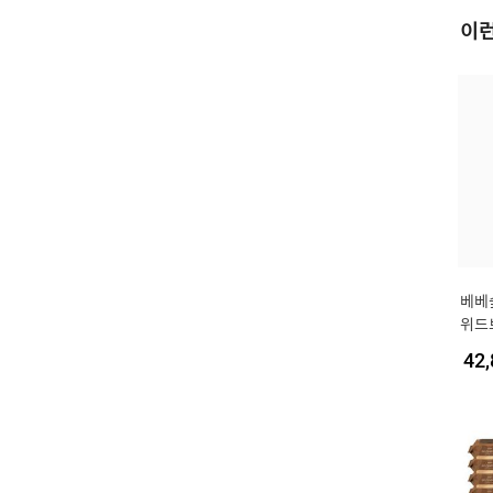
이런
베베숲
위드브
0팩
42,