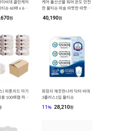
마이비데 클린케어
케어 출산선물 워머 온도 안전
티슈 60매 x 6팩
한 물티슈 따숨 따뜻한 따뜻하
보싱 비데티슈
게 [aFJEC52]
,670
원
40,190
원
스) 피톤치드 아기
화장지 깨끗한나라 닥터 비데
용 100매캡 하늘
3플러스1입 물티슈
슈
원
11
%
28,210
원