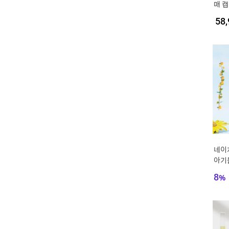
매 캡
58,
네이
아기물
8
%