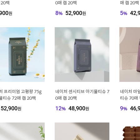
 20팩
0매 캡 20팩
매 캡 20팩
900
원
8
%
52,900
원
5
%
42,
처 프리미엄 고평량 75g
네이처 센시티브 아기물티슈 7
네이처 마
티슈 72매 캡 20팩
0매 캡 20팩
티슈 70매 
52,900
원
12
%
48,900
원
9
%
46,