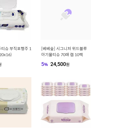
주티슈 부직포행주 1
[베베숲] 시그니처 위드블루
20x16)
아기물티슈 70매 캡 10팩
원
5
%
24,500
원