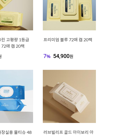
린 고평량 1등급
프리미엄 블루 72매 캡 20팩
72매 캡 20팩
원
7
%
54,900
원
장실용 물티슈 48
러브빌리프 골드 아이보리 아