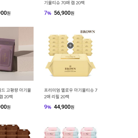
기물티슈 70매 캡 20팩
900
원
7
%
56,900
원
일드 고평량 아기물
프리미엄 옐로우 아기물티슈 7
캡 20팩
2매 리필 20팩
900
원
9
%
44,900
원