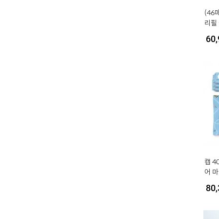
(46
리필
물휴
60,
미니
캡 
어 
물티슈
80,