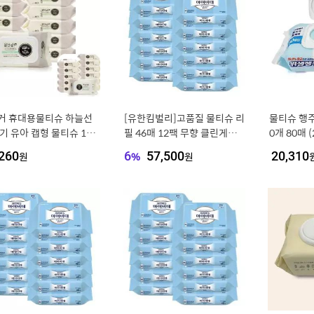
커 휴대용물티슈 하늘선
[유한킴벌리]고품질 물티슈 리
물티슈 행
기 유아 캡형 물티슈 100
필 46매 12팩 무향 클린게어
0개 80매 (
2개입
사용 물티슈리필 12팩 46매
260
원
6
%
57,500
원
20,310
무향 청결 대용량 W