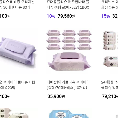
물티슈 베비랑 오리지날
휴대용물티슈 깨끗한나라 물
크리넥스 
 30매 휴대용 80개
티슈 캡형 60매x32입 1BOX
화장실용 물
대용량 엠
100
원
10
%
79,560
원
15
%
32
숲 프리미어 물티슈 + 캡
베베숲)아기물티슈 프리미어
24개(한박
0매 X 20팩
(캡형/70매)-박스(10개입)
물티슈 일회
선물 물티
400
원
35,900
원
79,210