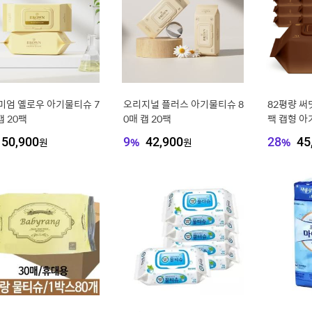
미엄 옐로우 아기물티슈 7
오리지널 플러스 아기물티슈 8
82평량 써밋
캡 20팩
0매 캡 20팩
팩 캡형 
50,900
원
9
%
42,900
원
28
%
45