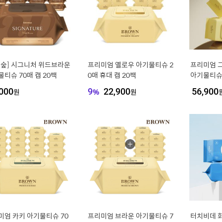
베숲] 시그니처 위드브라운
프리미엄 옐로우 아기물티슈 2
프리미엄 그
티슈 70매 캡 20팩
0매 휴대 캡 20팩
아기물티슈 
000
원
9
%
22,900
원
56,900
미엄 카키 아기물티슈 70
프리미엄 브라운 아기물티슈 7
터치비데 화