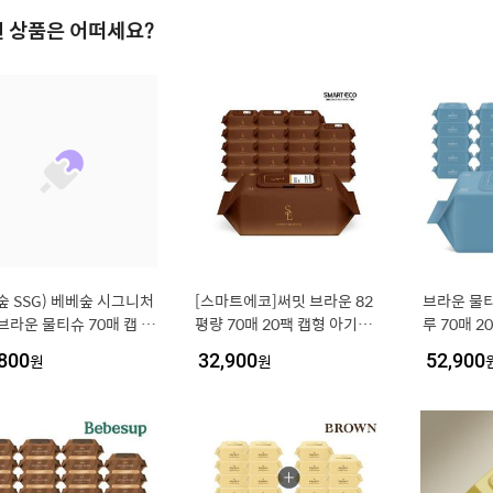
 상품은 어떠세요?
 SSG) 베베숲 시그니처
[스마트에코]써밋 브라운 82
브라운 물티
라운 물티슈 70매 캡 2
평량 70매 20팩 캡형 아기물
루 70매 
티슈
티슈 75평
800
원
32,900
원
52,900