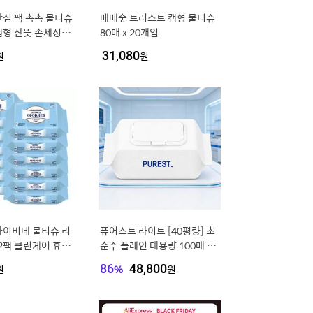
심 팩 촉촉 물티슈
베베숲 트러스트 캡형 물티슈
캡형 산뜻 손세정제
80매 x 20개입
100매 휴대용손
원
31,080
원
마이비데 물티슈 리
퓨어스트 라이트 [40평량] 초
12팩 클린게어 휴지
순수 플레인 대용량 100매 물
휴대용 휴대용 변기
티슈 10팩
원
86
%
48,800
원
비대 비대