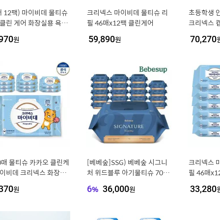
매 12팩) 마이비데 물티슈
크리넥스 마이비데 물티슈 리
초등학생 안
 클린 게어 화장실용 욕실/
필 46매x12팩 클린게어
크리넥스 
지/아이/두꺼운/휴대용/
깨끗 오곡 
970
원
59,890
원
70,270
/야외/가정용
40매 물티슈 카카오 클린케
[베베숲]SSG) 베베숲 시그니
크리넥스 
마이비데 크리넥스 화장실
처 위드블루 아기물티슈 70매
필 46매x
 9팩 x
캡 20팩
물휴지 물
370
원
6
%
36,000
원
33,280
에버리는 