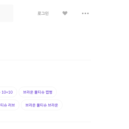
좋
더
로그인
아
보
요
기
10+10
브라운 물티슈 캡형
물티슈 러브
브라운 물티슈 브라운