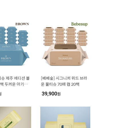
슈 제주 에디션 블
[베베숲] 시그니처 위드 브라
20팩 두꺼운 아기물
운 물티슈 70매 캡 20팩
량
원
39,900
원