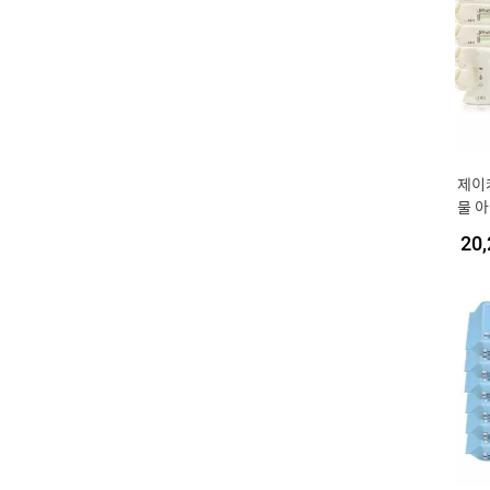
제이
물 아
매 1
20,