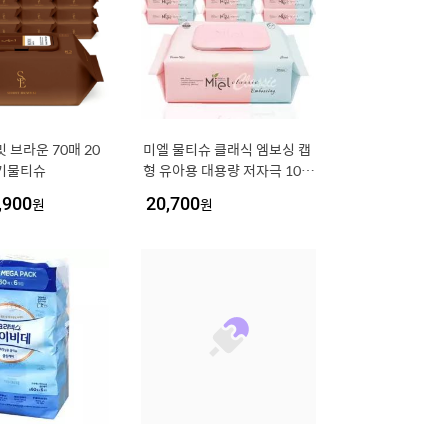
 브라운 70매 20
미엘 물티슈 클래식 엠보싱 캡
아기물티슈
형 유아용 대용량 저자극 100
매 10개
,900
원
20,700
원