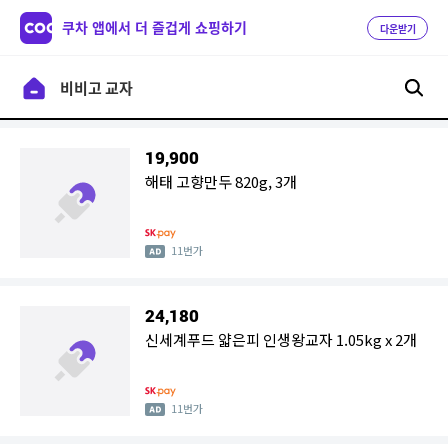
쿠차 앱에서 더 즐겁게 쇼핑하기
다운받기
19,900
해태 고향만두 820g, 3개
11번가
24,180
신세계푸드 얇은피 인생왕교자 1.05kg x 2개
11번가