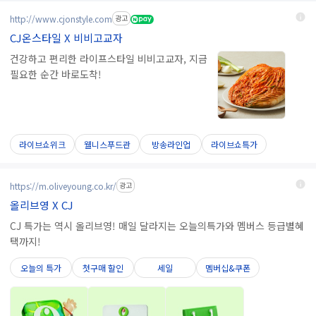
http://www.cjonstyle.com
광고
CJ온스타일 X 비비고교자
건강하고 편리한 라이프스타일 비비고교자, 지금
필요한 순간 바로도착!
라이브쇼위크
웰니스푸드관
방송라인업
라이브쇼특가
https://m.oliveyoung.co.kr/
광고
올리브영 X CJ
CJ 특가는 역시 올리브영! 매일 달라지는 오늘의특가와 멤버스 등급별혜
택까지!
오늘의 특가
첫구매 할인
세일
멤버십&쿠폰