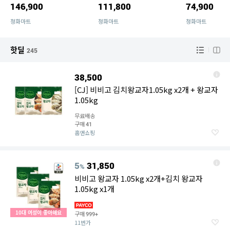
146,900
111,800
74,900
청화마트
청화마트
청화마트
핫딜
245
38,500
[CJ] 비비고 김치왕교자1.05kg x2개 + 왕교자
1.05kg
무료배송
구매
41
홈앤쇼핑
5
31,850
%
비비고 왕교자 1.05kg x2개+김치 왕교자
1.05kg x1개
10대 여성이 좋아해요
구매
999+
11번가