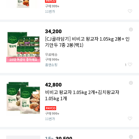
구매
999+
11번가
34,200
[CJ골라담기] 비비고 왕교자 1.05kg 2봉+ 인
기만두 7종 2봉(택1)
무료배송
구매
10대 여성이 좋아해요
999+
홈앤쇼핑
1
42,800
비비고 왕교자 1.05kg 2개+김치왕교자
1.05kg 1개
구매
999+
11번가
15
30,500