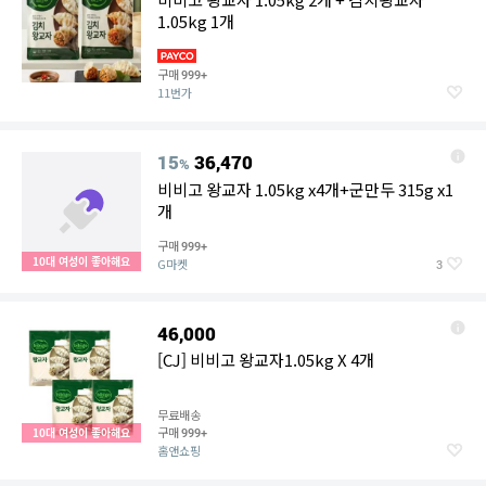
1.05kg 1개
구매
999+
11번가
15
36,470
%
비비고 왕교자 1.05kg x4개+군만두 315g x1
개
구매
999+
10대 여성이 좋아해요
G마켓
3
46,000
[CJ] 비비고 왕교자1.05kg X 4개
무료배송
구매
10대 여성이 좋아해요
999+
홈앤쇼핑