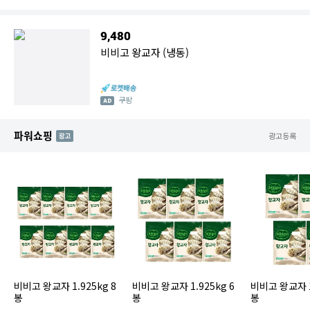
9,480
비비고 왕교자 (냉동)
쿠팡
파워쇼핑
AD
광고등록
비비고 왕교자 1.925kg 8
비비고 왕교자 1.925kg 6
비비고 왕교자 1
봉
봉
봉