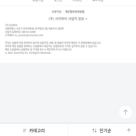
이용약관
개인정보처리방침
(주) 서치파이 사업자 정보
(주)서치파이
서울특별시 서초구 반포대로88, 반석빌딩 5층 대표이사 김태묵
사업자 등록번호: 388-81-01489
고객센터:
cs_coocha@coocha.com
쿠차는 상품에 직접 관여하지 않으며 상품주문, 배송 및 환불의 의무와 책임은 각 판매업체에 있습니다.
쿠차와 해당 상품을 판매하는 쇼핑몰에서 제공하는 상품정보와 가격은 일치하지 않을 수 있습니다.
해당 쇼핑몰에서 상품정보 및 가격을 반드시 확인하여 주시기 바랍니다.
© 2020. SearchFy Inc. All Rights Reserved.
카테고리
인기순