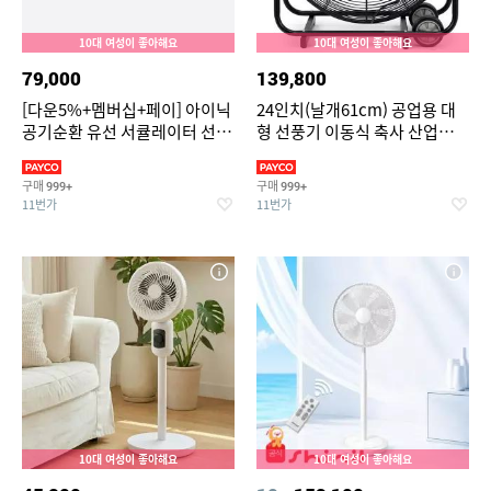
10대 여성이 좋아해요
10대 여성이 좋아해요
79,000
139,800
[다운5%+멤버십+페이] 아이닉
24인치(날개61cm) 공업용 대
공기순환 유선 서큘레이터 선풍
형 선풍기 이동식 축사 산업용
기 iC01 리모컨 앱 기능 지원
공장 서큘레이터 강풍기 배풍기
환풍기
구매
구매
999+
999+
11번가
11번가
10대 여성이 좋아해요
10대 여성이 좋아해요