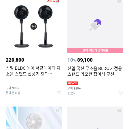
10대 여성이 좋아해요
220,800
10
89,100
%
신일 BLDC 에어 서큘레이터 저
신일 국산 무소음 BLDC 가정용
소음 스탠드 선풍기 SIF-
스탠드 리모컨 접이식 무선 선풍
PA40WS (1+1)
기 써큘레이터
구매
구매
999+
999+
롯데홈쇼핑
11번가