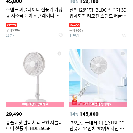
45,800
10
152,100
%
스탠드 써큘레이터 선풍기 가정
신일 [26년형] BLDC 선풍기 3D
용 저소음 에어 서큘레이터 공기
입체회전 리모컨 스탠드 써큘레
순환기
이터 SIF-MQ14DC
구매
구매
999+
999+
11번가
11번가
10대 여성이 좋아해요
10대 여성이 좋아해요
29,490
14
145,800
%
홈플래닛 발터치 리모컨 서큘레
[26년형 국내제조] 신일 BLDC
이터 선풍기, NDL2505R
선풍기 14인치 3D입체회전 리