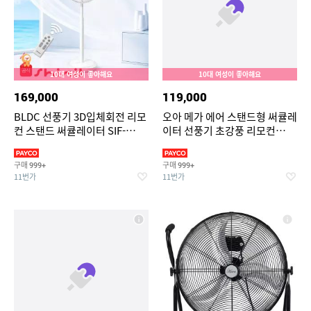
10대 여성이 좋아해요
10대 여성이 좋아해요
169,000
119,000
BLDC 선풍기 3D입체회전 리모
오아 메가 에어 스탠드형 써큘레
컨 스탠드 써큘레이터 SIF-
이터 선풍기 초강풍 리모컨
MQ14DC
BLDC 저소음 에어 스탠드 가정
용 서큘레이터
구매
구매
999+
999+
11번가
11번가