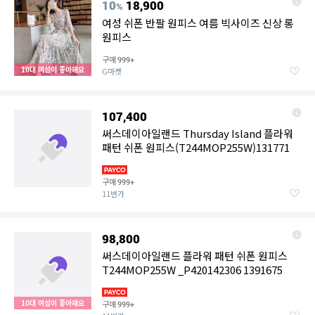
10
18,900
%
여성 쉬폰 반팔 원피스 여름 빅사이즈 신상 롱
원피스
구매
999+
10대 여성이 좋아해요
G마켓
107,400
써스데이아일랜드 Thursday Island 플라워
패턴 쉬폰 원피스(T244MOP255W)131771
구매
999+
11번가
98,800
써스데이아일랜드 플라워 패턴 쉬폰 원피스
T244MOP255W _P420142306 1391675
10대 여성이 좋아해요
구매
999+