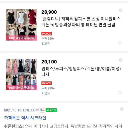
28,900
[글램디브] 하객룩 원피스 봄 신상 미니원피스
쉬폰 bj 방송의상 파티 롱 페미닌 연말 클럽
10대 여성이 좋아해요
구매
999+
11번가
20,100
원피스/투피스/청원피스/쉬폰/롱/여름/여성/
나시
10대 여성이 좋아해요
구매
999+
11번가
http://CHIC-LINE.COM
광고
하객룩은 역시 시크라인
쉬폰원피스
! 언제 어디서나 고급스럽게, 특별함을 드러낼 감각적인 하객