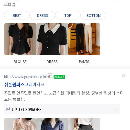
스타일
BEST
DRESS
TOP
BOTTOM
BLOUSE
DRESS
PANTS
http://www.graychic.co.kr
광고
쉬폰원피스
그레이시크
꾸민듯 안꾸민듯 편안하고 고급스런 디테일의 완성, 평범한 일상에 스며
드는 특별함.
UP TO 30%OFF!