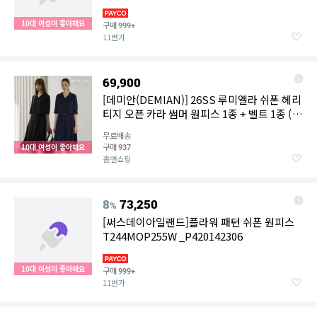
본
10대 여성이 좋아해요
구매
999+
11번가
69,900
[데미안(DEMIAN)] 26SS 루미엘라 쉬폰 헤리
티지 오픈 카라 썸머 원피스 1종 + 벨트 1종 (총
2종)(블랙,네이비)
무료배송
구매
10대 여성이 좋아해요
937
홈앤쇼핑
8
73,250
%
[써스데이아일랜드]플라워 패턴 쉬폰 원피스
T244MOP255W _P420142306
10대 여성이 좋아해요
구매
999+
11번가