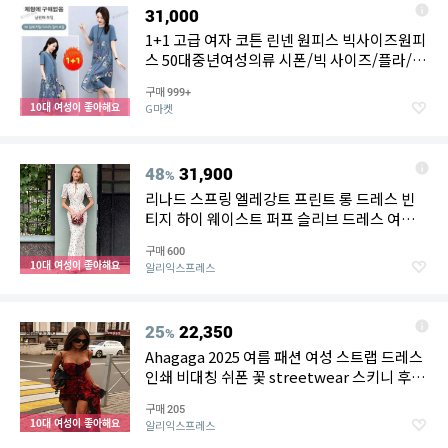
31,000
1+1 고급 여자 코튼 린넨 원피스 빅사이즈원피
스 50대중년여성의류 시폰/빅 사이즈/플라/쾌
적 통기
구매
999+
10대 여성이 좋아해요
G마켓
48
31,900
%
리나드 스프링 엘레강트 프린트 롱 드레스 빈
티지 하이 웨이스트 퍼프 슬리브 드레스 여성
캐주얼 쉬폰 터틀넥 드레스 2026
구매
600
10대 여성이 좋아해요
알리익스프레스
25
22,350
%
Ahagaga 2025 여름 패션 여성 스트랩 드레스
인쇄 비대칭 쉬폰 꽃 streetwear 스키니 후행
Yk2 Vestidos
구매
205
10대 여성이 좋아해요
알리익스프레스