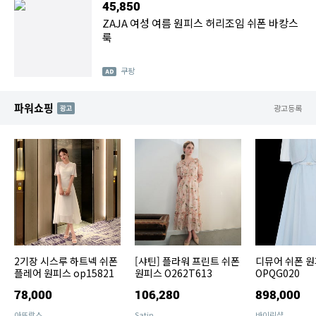
45,850
ZAJA 여성 여름 원피스 허리조임 쉬폰 바캉스
룩
쿠팡
파워쇼핑
AD
광고등록
2기장 시스루 하트넥 쉬폰
[샤틴] 플라워 프린트 쉬폰
디뮤어 쉬폰 원
플레어 원피스 op15821
원피스 O262T613
OPQG020
78,000
106,280
898,000
아뜨랑스
Satin
바이린샵