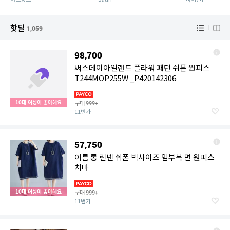
핫딜
1,059
98,700
써스데이아일랜드 플라워 패턴 쉬폰 원피스
T244MOP255W _P420142306
10대 여성이 좋아해요
구매
999+
11번가
57,750
여름 롱 린넨 쉬폰 빅사이즈 임부복 면 원피스
치마
10대 여성이 좋아해요
구매
999+
11번가