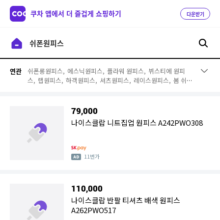
쿠차 앱에서 더 즐겁게 쇼핑하기
다운받기
쉬폰롱원피스,
에스닉원피스,
플라워 원피스,
뷔스티에 원피
연관
스,
랩원피스,
하객원피스,
셔츠원피스,
레이스원피스,
봄 쉬폰
원피스,
꽃무늬원피스,
쉬폰미니원피스,
시스루원피스,
플레어
원피스,
프릴 원피스,
쉬폰나염원피스,
쉬폰롱치마,
빅사이즈
쉬폰원피스,
끈나시원피스,
맥시원피스,
수술원피스
79,000
나이스클랍 니트집업 원피스 A242PWO308
11번가
110,000
나이스클랍 반팔 티셔츠 배색 원피스
A262PWO517