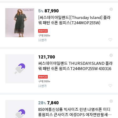
5
87,990
%
[써스데이아일랜드][Thursday Island] 플라
워 패턴 쉬폰 원피스(T244MOP255W)
구매
999+
11번가
121,700
써스데이아일랜드 THURSDAYISLAND 플라
워 패턴 쉬폰 원피스T244MOP255W 430316
구매
999+
11번가
28
7,840
%
850여름신상품 빅사이즈 린넨 나염쉬폰 미디
롱원피스 큰사이즈 여성OPS 여자면반팔새로