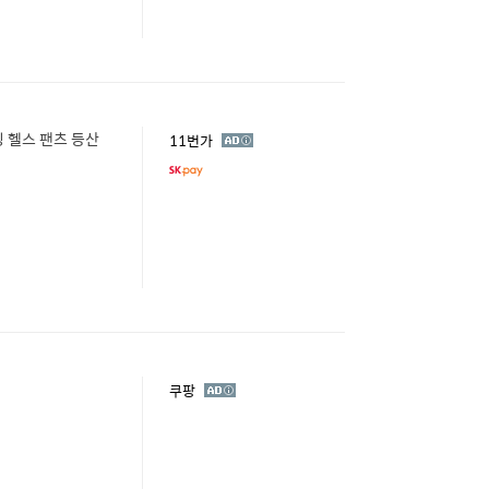
 헬스 팬츠 등산
광
11번가
고
광
쿠팡
고