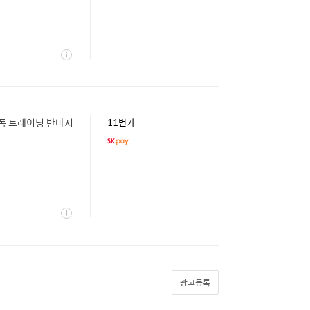
상
세
니폼 트레이닝 반바지
11번가
상
세
광고등록