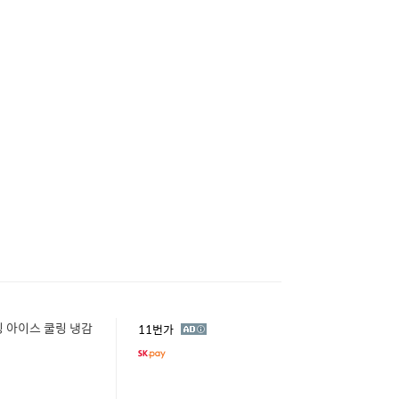
 아이스 쿨링 냉감
광
11번가
고