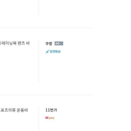
 트레이닝복 팬츠 바
광
쿠팡
고
 스포츠의류 운동바
11번가