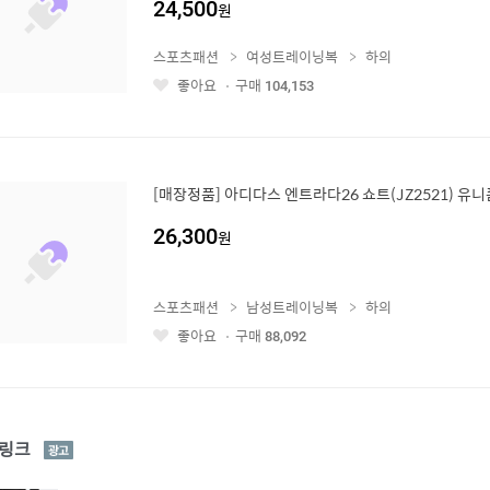
24,500
원
스포츠패션
여성트레이닝복
하의
좋아요
구매
104,153
좋
아
요
[매장정품] 아디다스 엔트라다26 쇼트(JZ2521) 유
26,300
원
스포츠패션
남성트레이닝복
하의
좋아요
구매
88,092
좋
아
요
광
링크
고