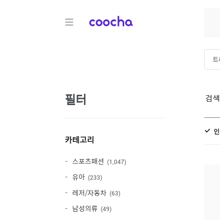
COOCHA
트
아
필터
검
아
인
카테고리
스포츠패션
1,047
유아
233
레저/자동차
63
남성의류
49