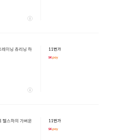
상
세
트레이닝 츄리닝 하
11번가
상
세
복 헬스하의 가벼운
11번가