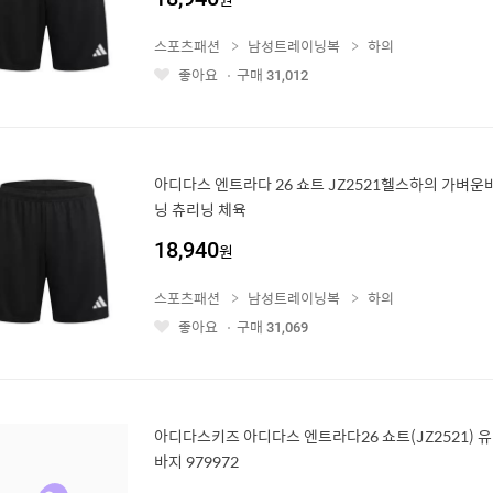
스포츠패션
남성트레이닝복
하의
좋아요
구매
31,012
좋
아
요
아디다스 엔트라다 26 쇼트 JZ2521헬스하의 가벼운
닝 츄리닝 체육
18,940
원
스포츠패션
남성트레이닝복
하의
좋아요
구매
31,069
좋
아
요
아디다스키즈 아디다스 엔트라다26 쇼트(JZ2521) 
바지 979972