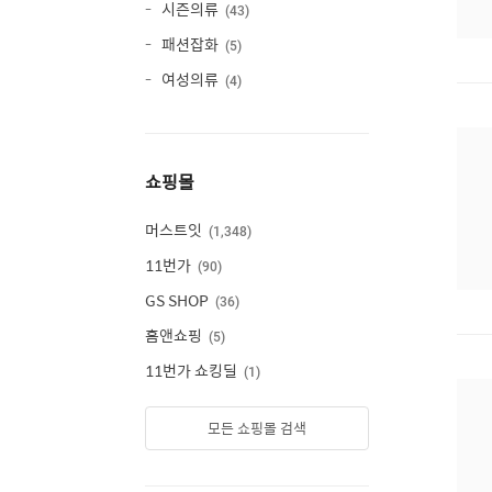
시즌의류
43
패션잡화
5
여성의류
4
쇼핑몰
머스트잇
1,348
11번가
90
GS SHOP
36
홈앤쇼핑
5
11번가 쇼킹딜
1
모든 쇼핑몰 검색