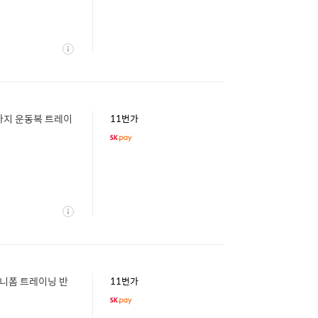
상
세
바지 운동복 트레이
11번가
상
세
유니폼 트레이닝 반
11번가