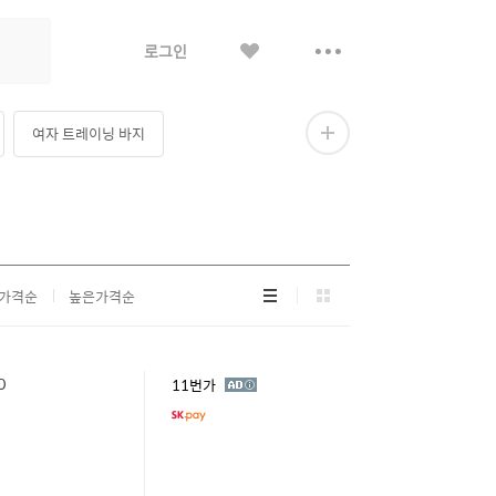
좋
더
로그인
아
보
요
기
여자 트레이닝 바지
더
보
기
 트레이닝복 세트
리
그
가격순
높은가격순
스
리
트
드
형
형
0
광
11번가
고