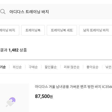
레이닝 바지
트레이닝복
트레이닝복 세트
남자 트레이닝 바지
디다스 팬츠
아디다스 트레이닝
나이키 트레이닝 바지
아디다스
색결과
상품
1,482
디다스 트레이닝 여성
기순
최신순
구매순
할인율순
리뷰 많은순
좋아요순
낮은
아디다스 겨울 남녀공용 가벼운 팬츠 방한 바지 IC356
87,500
원