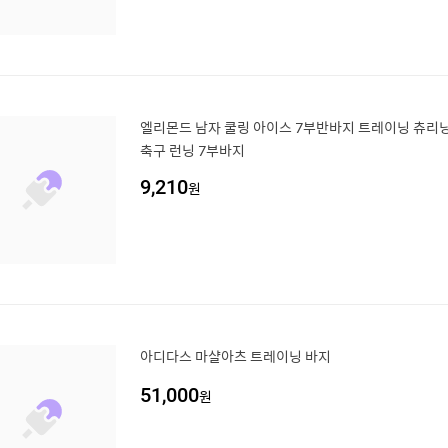
엘리몬드 남자 쿨링 아이스 7부반바지 트레이닝 츄리닝
축구 런닝 7부바지
9,210
원
아디다스 마샬아츠 트레이닝 바지
51,000
원