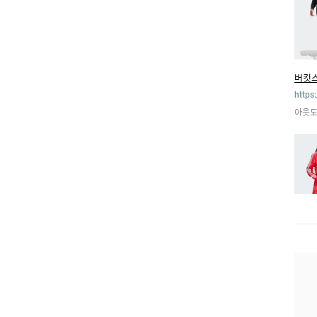
버킷스
https
아웃도