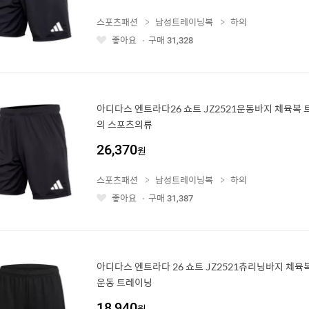
스포츠패션
남성트레이닝복
하의
좋아요
구매
31,328
좋
아
요
아디다스 엔트라다26 쇼트 JZ2521운동바지 체육복 
의 스포츠의류
26,370
원
스포츠패션
남성트레이닝복
하의
좋아요
구매
31,387
좋
아
요
아디다스 엔트라다 26 쇼트 JZ2521츄리닝바지 체육
운동 트레이닝
18,940
원