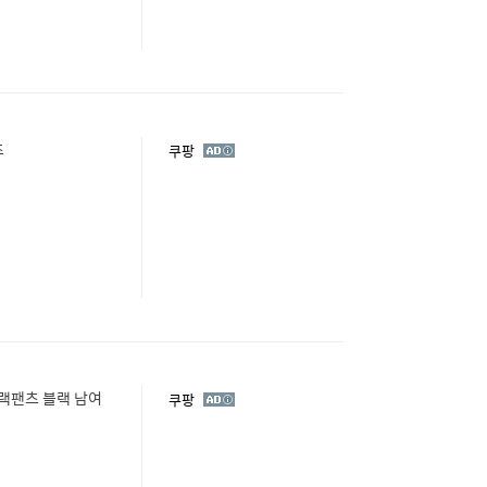
츠
광
쿠팡
고
트랙팬츠 블랙 남여
광
쿠팡
고