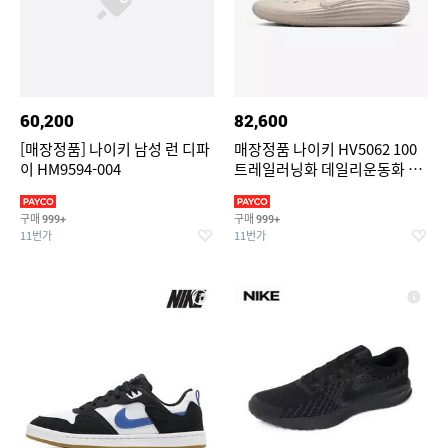
60,200
82,600
[매장정품] 나이키 남성 런 디파
매장정품 나이키 HV5062 100
이 HM9594-004
트레일러닝화 데일리운동화 리
액트X 리주버네이
구매
구매
999+
999+
11번가
11번가