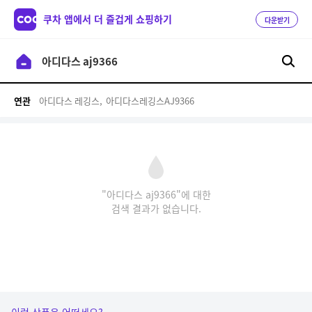
쿠차 앱에서 더 즐겁게 쇼핑하기
다운받기
아디다스 레깅스,
아디다스레깅스AJ9366
연관
"아디다스 aj9366"에 대한
검색 결과가 없습니다.