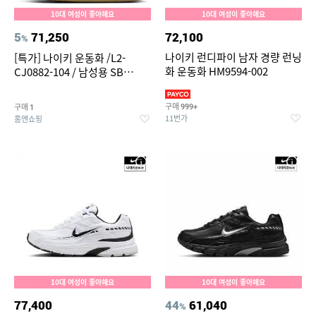
10대 여성이 좋아해요
10대 여성이 좋아해요
5
71,250
72,100
%
나이키 런디파이 남자 경량 런닝
[특가] 나이키 운동화 /L2-
화 운동화 HM9594-002
CJ0882-104 / 남성용 SB
ALLEYOOP SB 앨리웁 스케이
트 보드화
구매
구매
999+
1
11번가
홈앤쇼핑
10대 여성이 좋아해요
10대 여성이 좋아해요
77,400
44
61,040
%