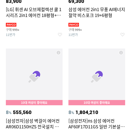
83,900
69,300
[LG] 휘센 AI 오브제컬렉션 쿨 1
삼성 에어컨 2in1 무풍 AI에너지
시리즈 2in1 에어컨 18평형+6
절약 비스포크 19+6평형
평형 (에센스 화이트) /
FQ18GC1EA2
구매
구매
999+
999+
11번가
11번가
10대 여성이 좋아해요
10대 여성이 좋아해요
8
555,560
8
1,804,210
%
%
[삼성전자]삼성 벽걸이 에어컨
[삼성전자]ns 삼성 에어컨
AR06D1150HZS 전국설치 실
AF60F17D11GS 일반 기본설치