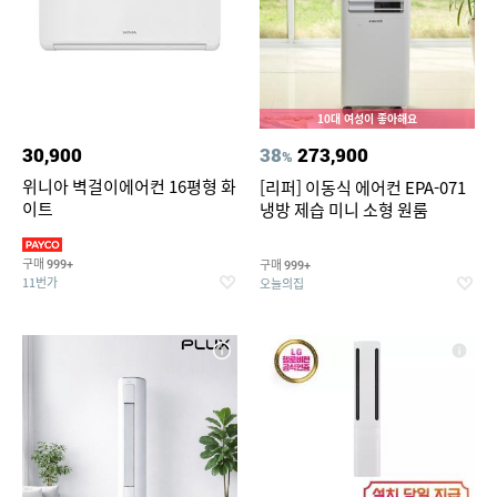
10대 여성이 좋아해요
30,900
38
273,900
%
위니아 벽걸이에어컨 16평형 화
[리퍼] 이동식 에어컨 EPA-071
이트
냉방 제습 미니 소형 원룸
구매
구매
999+
999+
11번가
오늘의집