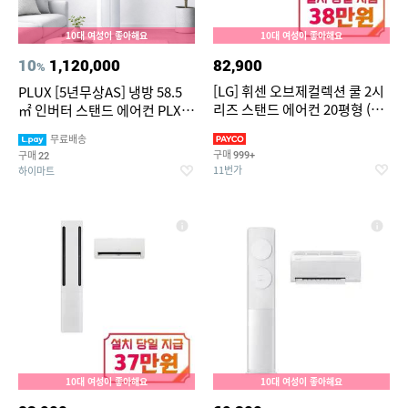
10대 여성이 좋아해요
10대 여성이 좋아해요
10
1,120,000
82,900
%
[LG] 휘센 오브제컬렉션 쿨 2시
PLUX [5년무상AS] 냉방 58.5
리즈 스탠드 에어컨 20평형 (에
㎡ 인버터 스탠드 에어컨 PLX-
센스 화이트) / FQ20FC2EA1
FAC1826CHWH [전국기본설
무료배송
치비 포함]
구매
구매
999+
22
11번가
하이마트
10대 여성이 좋아해요
10대 여성이 좋아해요