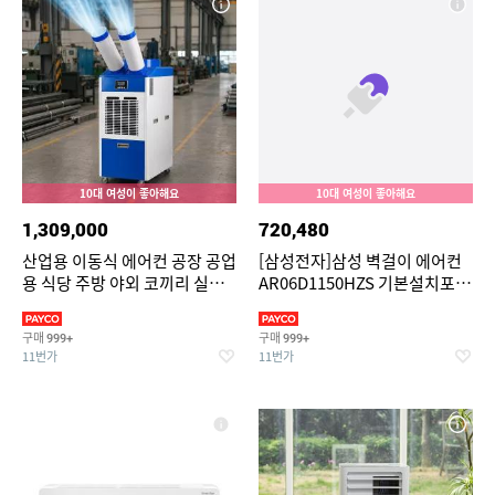
10대 여성이 좋아해요
10대 여성이 좋아해요
1,309,000
720,480
산업용 이동식 에어컨 공장 공업
[삼성전자]삼성 벽걸이 에어컨
용 식당 주방 야외 코끼리 실속
AR06D1150HZS 기본설치포함
형 에어컨 2구
전국배송[34413331]
구매
구매
999+
999+
11번가
11번가