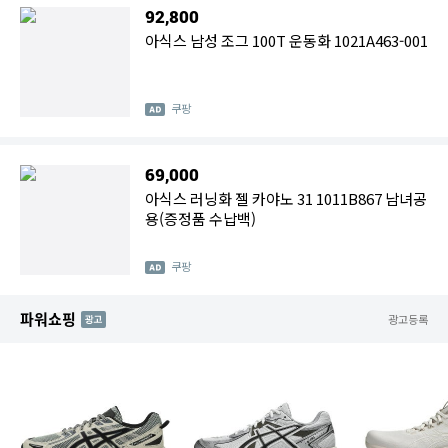
92,800
아식스 남성 조그 100T 운동화 1021A463-001
쿠팡
69,000
아식스 러닝화 젤 카야노 31 1011B867 남녀공
용(증정품 수납백)
쿠팡
파워쇼핑
AD
광고등록