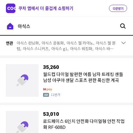
쿠차 앱에서 더 즐겁게 쇼핑하기
다운받기
아식스 런닝화,
아식스 운동화,
아식스 젤 카야노,
아식스 젤 퀀
연관
텀,
아식스 스니커즈,
아식스 g1,
아식스 워킹화,
아식스 바람
막이,
아식스 티셔츠,
아식스 트레이닝복,
아식스 오니츠카타이
거,
아식스 운동복,
아식스 의류,
아식스 젤라이트,
아식스테니
스화,
아식스 바지,
아식스 마라톤화,
아식스 배구화,
아식스 트
35,260
레이닝복 세트,
아식스 레깅스
월드컵 다이얼 발편한 여름 남자 트레킹 샌들
남성 아쿠아 샌달 스포츠 편한 푹신한 계곡
11번가
53,010
로드페이스 6인치 안전화 다이얼형 안전 작업
화 RF-608D