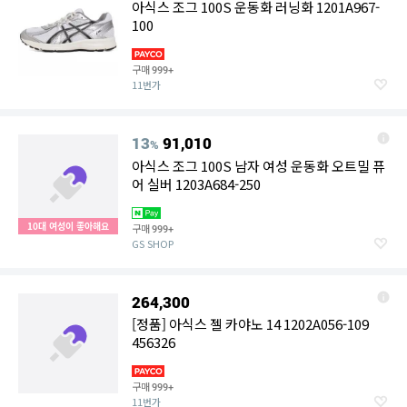
아식스 조그 100S 운동화 러닝화 1201A967-
100
구매
999+
11번가
13
91,010
%
아식스 조그 100S 남자 여성 운동화 오트밀 퓨
어 실버 1203A684-250
10대 여성이 좋아해요
구매
999+
GS SHOP
264,300
[정품] 아식스 젤 카야노 14 1202A056-109
456326
구매
999+
11번가