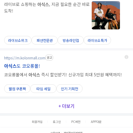
라이브로 쇼핑하는
아식스
, 지금 필요한 순간 바로
도착!
라이브쇼위크
패션전문관
방송라인업
라이브쇼특가
https://m.kolonmall.com
광고
아식스
도 코오롱몰!
코오롱몰에서
아식스
즉시 할인받기! 신규가입 최대 5만원 혜택까지!
웰컴 쿠폰팩
타임 세일
인기 기획전
+ 더보기
회원가입
로그인
PC버전
APP다운