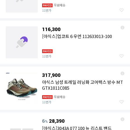
108594
무료배송
11번가
116,300
[아식스]업코트 6 우먼 112633013-100
11번가
317,900
아식스 남성 트레일 러닝화 고어텍스 방수 MT
GTX1011C085
무료배송
11번가
6
28,390
%
[아식스]3043A 077 100 뉴 리스트 밴드