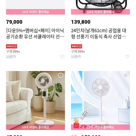
10대 여성이 좋아해요
10대 여성이 좋아해요
79,000
139,800
[다운5%+멤버십+페이] 아이닉
24인치(날개61cm) 공업용 대
공기순환 유선 서큘레이터 선풍
형 선풍기 이동식 축사 산업용
기 iC01 리모컨 앱 기능 지원
공장 서큘레이터 강풍기 배풍기
환풍기
구매
구매
999+
999+
11번가
11번가
10대 여성이 좋아해요
10대 여성이 좋아해요