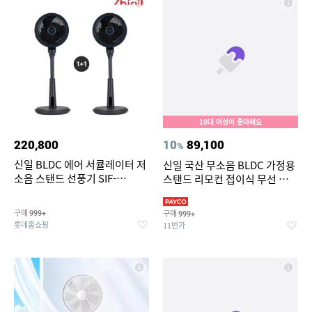
10대 여성이 좋아해요
220,800
10
89,100
%
신일 BLDC 에어 서큘레이터 저
신일 국산 무소음 BLDC 가정용
소음 스탠드 선풍기 SIF-
스탠드 리모컨 접이식 무선 선풍
PA40WS (1+1)
기 써큘레이터
구매
구매
999+
999+
롯데홈쇼핑
11번가