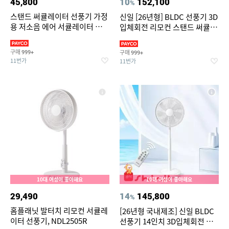
45,800
10
152,100
%
스탠드 써큘레이터 선풍기 가정
신일 [26년형] BLDC 선풍기 3D
용 저소음 에어 서큘레이터 공기
입체회전 리모컨 스탠드 써큘레
순환기
이터 SIF-MQ14DC
구매
구매
999+
999+
11번가
11번가
10대 여성이 좋아해요
10대 여성이 좋아해요
29,490
14
145,800
%
홈플래닛 발터치 리모컨 서큘레
[26년형 국내제조] 신일 BLDC
이터 선풍기, NDL2505R
선풍기 14인치 3D입체회전 리