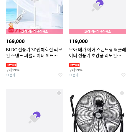
10대 여성이 좋아해요
10대 여성이 좋아해요
169,000
119,000
BLDC 선풍기 3D입체회전 리모
오아 메가 에어 스탠드형 써큘레
컨 스탠드 써큘레이터 SIF-
이터 선풍기 초강풍 리모컨
MQ14DC
BLDC 저소음 에어 스탠드 가정
용 서큘레이터
구매
구매
999+
999+
11번가
11번가