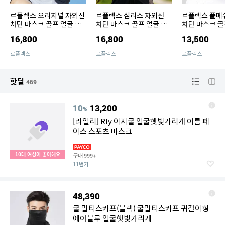
르플렉스 오리지널 자외선
르플렉스 심리스 자외선
르플렉스 풀메
차단 마스크 골프 얼굴 햇
차단 마스크 골프 얼굴 햇
차단 마스크 골
빛 가리개 러닝 페이스 스
빛 가리개 냉감 쿨링 여름
빛 가리개 자전
16,800
16,800
13,500
포츠 버프
넥워머
테니스
르플렉스
르플렉스
르플렉스
핫딜
469
10
13,200
%
[라일리] Rly 이지쿨 얼굴햇빛가리개 여름 페
이스 스포츠 마스크
10대 여성이 좋아해요
구매
999+
11번가
48,390
쿨 멀티스카프(블랙) 쿨멀티스카프 귀걸이형
에어블루 얼굴햇빛가리개