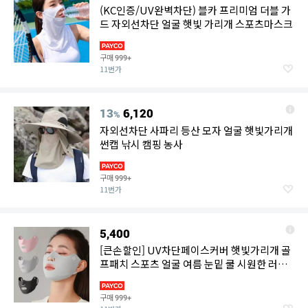
(KC인증/UV완벽차단) 블카 프리미엄 더블 가
드 자외선차단 얼굴 햇빛 가리개 스포츠마스크
구매
999+
11번가
13
6,120
%
자외선차단 사파리 등산 모자 얼굴 햇빛가리개
썬캡 낚시 캠핑 농사
구매
999+
11번가
5,400
[큰손할인] UV차단페이스커버 햇빛가리개 골
프패치 스포츠 얼굴 여름 눈밑 쿨 시원한 러닝
여성
구매
999+