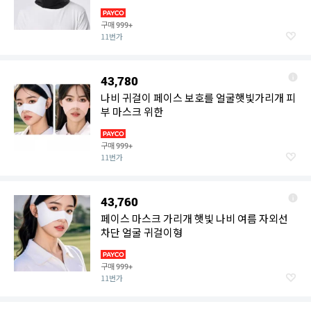
구매
999+
11번가
43,780
나비 귀걸이 페이스 보호를 얼굴햇빛가리개 피
부 마스크 위한
구매
999+
11번가
43,760
페이스 마스크 가리개 햇빛 나비 여름 자외선
차단 얼굴 귀걸이형
구매
999+
11번가