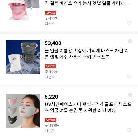
집 밀짚 바캉스 휴가 농사 햇볕 얼굴 가리개 창
챙 넓은 모자
구매
999+
11번가
53,400
쿨 얼굴 여름용 귀걸이 가리개 마스크 차단 여
름 햇빛 메쉬 자외선 스카프 스포츠
구매
999+
11번가
5,220
UV차단페이스커버 햇빛가리개 골프패치 스포
츠 얼굴 여름 눈밑 쿨 시원한 러닝 여성
구매
999+
11번가