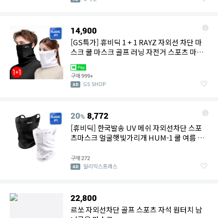
14,900
[GS특가] 휴비딕 1 + 1 RAYZ 자외선 차단 마
스크 쿨 마스크 골프 러닝 자전거 스포츠 마스
크 얼굴 햇빛가리개
구매
999+
GS SHOP
20
8,772
%
[휴비딕] 한국발송 UV 메쉬 자외선차단 스포
츠마스크 얼굴햇빛가리개 HUM-1 쿨 여름 아
이스 실크 골프 러닝마스크 사이클링(FREE사
이즈)
구매
272
알리익스프레스
22,800
르쏘 자외선차단 골프 스포츠 자석 원터치 남