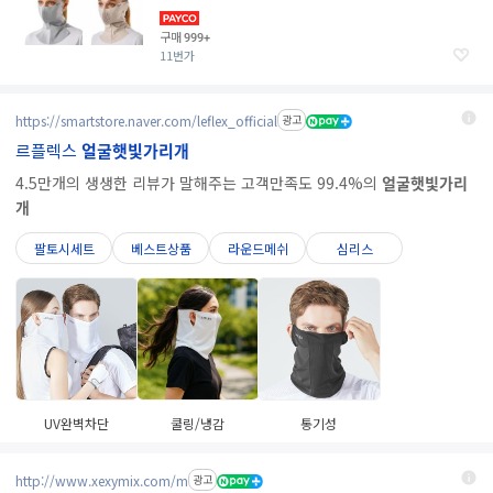
가리개 국내생산
구매
999+
11번가
https://smartstore.naver.com/leflex_official
광고
르플렉스
얼굴햇빛가리개
4.5만개의 생생한 리뷰가 말해주는 고객만족도 99.4%의
얼굴햇빛가리
개
팔토시세트
베스트상품
라운드메쉬
심리스
UV완벽차단
쿨링/냉감
통기성
http://www.xexymix.com/m
광고