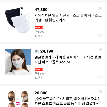
47,380
자외선차단 얼굴 자전거마스크 쿨 메쉬 마스크
귀걸이형 햇빛가리개
구매
999+
11번가
8
24,190
%
얼굴햇빛가리개 여성 골프마스크 자외선 햇빛
차단 마스크골프 4color
구매
999+
11번가
20,000
[수이골프 X-FLEX 시리즈] 와이어 UV 자외선
차단 스포츠 마스크 골프 등산 러닝 얼굴햇빛