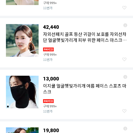
구매
999+
11번가
42,440
자외선패치 골프 등산 귀걸이 보호를 자외선차
단 얼굴햇빛가리개 피부 위한 페이스 마스크
나비 러닝
구매
999+
11번가
13,000
이지쿨 얼굴햇빛가리개 여름 페이스 스포츠 마
스크
구매
999+
11번가
19,800