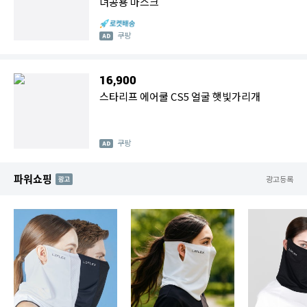
녀공용 마스크
쿠팡
16,900
스타리프 에어쿨 CS5 얼굴 햇빛가리개
쿠팡
파워쇼핑
AD
광고등록