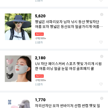
11번가
5,620
챙넓은 사파리모자 남자 낚시 등산 햇빛차단
여름 모자 챙넓은 등산모자 얼굴가리개 여름
사파리모자 햇빛
구매
999+
11번가
2,180
UV 차단 페이스커버 스포츠 햇빛 가리개 시원
한 여름 러닝 얼굴 눈밑 여성 골프패치 쿨
구매
999+
11번가
1,770
자외선차단 모자 썬바이저 선캡 썬캡 햇빛 밀