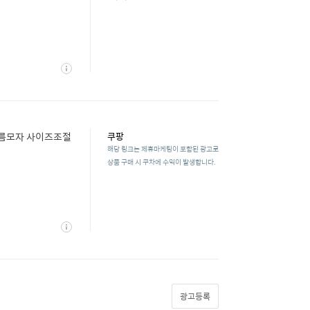
상
세
여름모자 사이즈조절
쿠팡
해당 링크는 제휴마케팅이 포함된 광고로
상품 구매 시 쿠차에 수익이 발생합니다.
상
세
광고등록