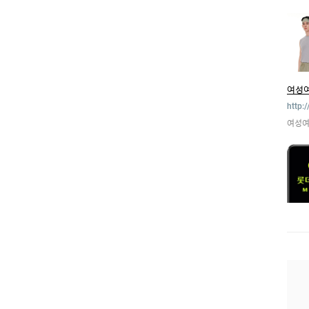
여성
http:
여성여