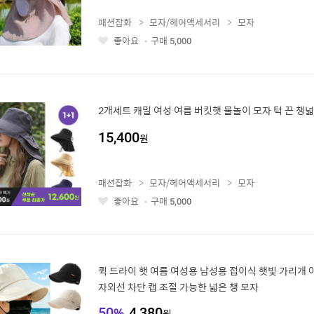
패션잡화
모자/헤어액세서리
모자
좋아요
구매
5,000
좋
아
요
2개세트 캐밀 여성 여름 버킷햇 물놀이 모자 턱 끈 챙넓
15,400
원
패션잡화
모자/헤어액세서리
모자
좋아요
구매
5,000
좋
아
요
퀵 드라이 햇 여름 여성용 남성용 접이식 햇빛 가리개 
자외선 차단 캡 조절 가능한 넓은 챙 모자
50
%
4,380
원