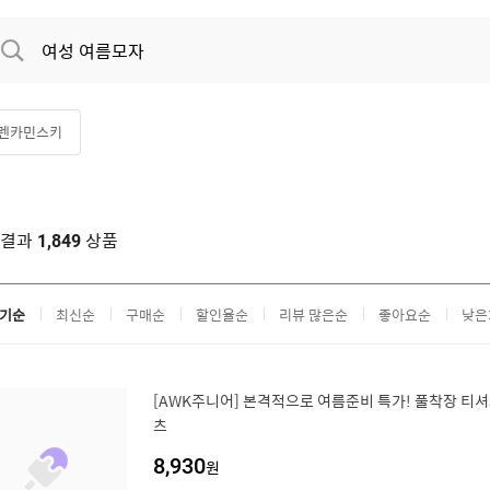
렌카민스키
색결과
상품
1,849
기순
최신순
구매순
할인율순
리뷰 많은순
좋아요순
낮은
[AWK주니어] 본격적으로 여름준비 특가! 풀착장 티
츠
8,930
원