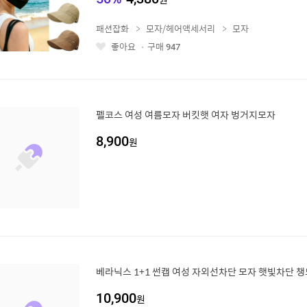
패션잡화
모자/헤어액세서리
모자
좋아요
구매
947
좋
아
요
펠코스 여성 여름모자 버킷햇 여자 벙거지모자
8,900
원
베라닉스 1+1 썬캡 여성 자외선차단 모자 햇빛차단 
10,900
원