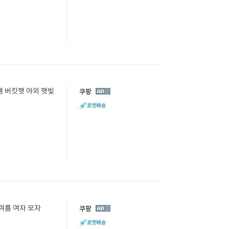
 버킷햇 야외 햇빛
광
쿠팡
고
여름 여자 모자
광
쿠팡
고