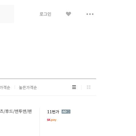
좋
더
로그인
아
보
요
기
리
그
가격순
높은가격순
스
리
트
드
형
형
셔츠/후드/맨투맨/팬
광
11번가
고