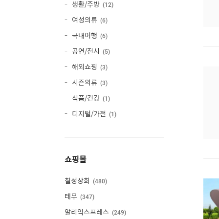
생활/주방
12
여성의류
6
국내여행
6
공연/전시
5
해외쇼핑
3
시즌의류
3
식품/건강
1
디지털/가전
1
쇼핑몰
칠성상회
480
테무
347
알리익스프레스
249