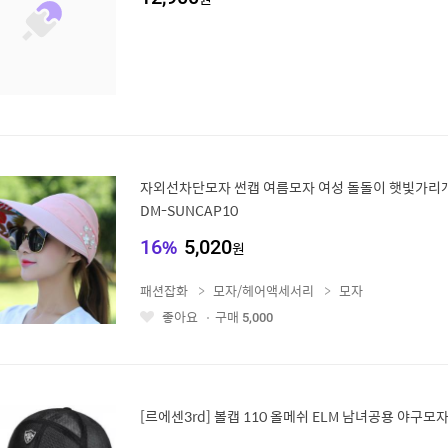
자외선차단모자 썬캡 여름모자 여성 돌돌이 햇빛가리개 
DM-SUNCAP10
16
%
5,020
원
패션잡화
모자/헤어액세서리
모자
좋아요
구매
5,000
좋
아
요
[르에센3rd] 볼캡 110 올메쉬 ELM 남녀공용 야구모