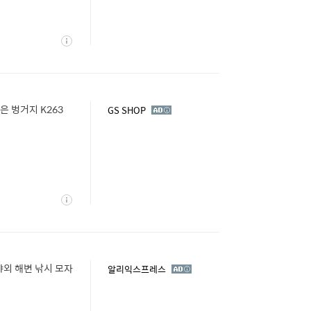
상
세
은 벙거지 K263
광
GS SHOP
고
상
세
야외 해변 낚시 모자
광
알리익스프레스
고