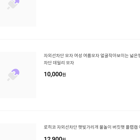
자외선차단 모자 여성 여름모자 얼굴작아보이는 넓은챙
차단 데일리 모자
10,000
원
로히코 자외선차단 햇빛가리개 물놀이 버킷햇 플랩캡 
12,900
원