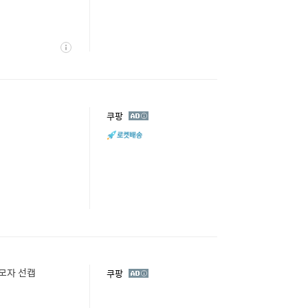
상
세
광
쿠팡
고
챙모자 선캡
광
쿠팡
고