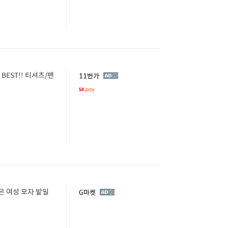
BEST!! 티셔츠/팬
광
11번가
고
은 여성 모자 밭일
광
G마켓
고