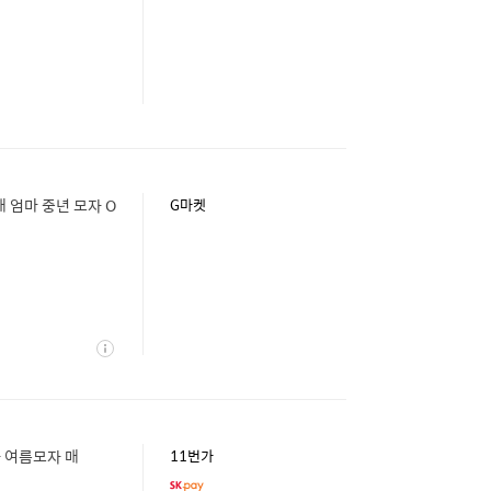
엄마 중년 모자 O
G마켓
상
세
자 여름모자 매
11번가