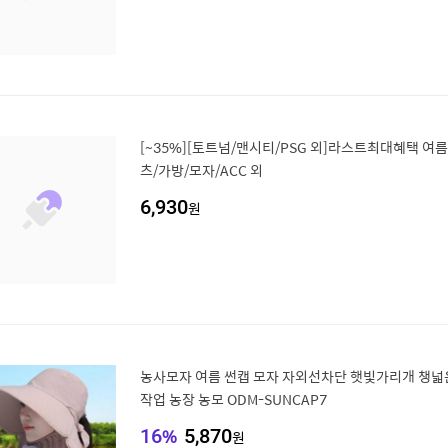
[~35%][토트넘/맨시티/PSG 외]라스트최대혜택 여름 
츠/가방/모자/ACC 외
6,930
원
농사모자 여름 썬캡 모자 자외선차단 햇빛가리개 챙넓
작업 농장 농모 ODM-SUNCAP7
16
%
5,870
원