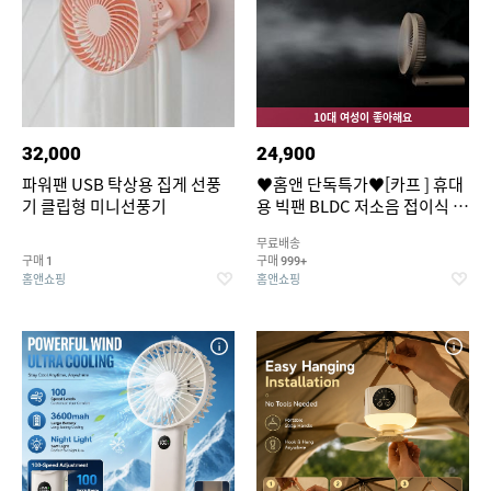
10대 여성이 좋아해요
32,000
24,900
파워팬 USB 탁상용 집게 선풍
♥홈앤 단독특가♥[카프 ] 휴대
기 클립형 미니선풍기
용 빅팬 BLDC 저소음 접이식 손
선풍기 I16cm 빅헤드 7엽날개
무료배송
5단 풍속조절
구매
구매
1
999+
홈앤쇼핑
홈앤쇼핑