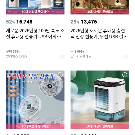
10대 여성이 좋아해요
10대 여성이 좋아해요
52
16,748
29
13,476
%
%
새로운 2026년형 100단 속도 조
2026년형 새로운 휴대용 충전
절 휴대용 선풍기 USB 야외용
식 천장 선풍기, 무선 USB 걸이
바람개비 무단계 속도 조절 소형
형 선풍기 (학생 기숙사 침대, 야
선풍기 지능형 디지털 디스플레
외 캠핑용)
구매
구매
999+
999+
이
알리익스프레스
알리익스프레스
10대 여성이 좋아해요
10대 여성이 좋아해요