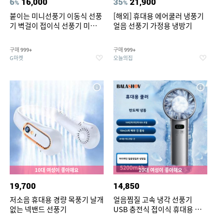
6
16,000
35
21,900
%
%
붙이는 미니선풍기 이동식 선풍
[해외] 휴대용 에어쿨러 냉풍기
기 벽걸이 접이식 선풍기 미니에
얼음 선풍기 가정용 냉방기
어컨 냉풍기 저소음냉풍기 이동
식 냉풍기
구매
구매
999+
999+
G마켓
오늘의집
10대 여성이 좋아해요
10대 여성이 좋아해요
19,700
14,850
저소음 휴대용 경량 목풍기 날개
얼음찜질 고속 냉각 선풍기
없는 넥밴드 선풍기
USB 충전식 접이식 휴대용 미