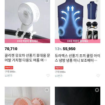
10대 여성이 좋아해요
10대 여성이 좋아해요
70,710
13
55,950
%
끌리젠 유모차 선풍기 휴대용 문
듀라맥스 선풍기 조끼 쿨링 아이
어발 거치형 다용도 여름 여행용
스 냉방 냉풍 미니 보조배터리
MNS
포함 22.5 고속충전 대용량
구매
구매
999+
999+
11번가
11번가