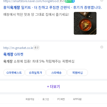
https://smartstore.naver.com/hongikfood
광고
홍익
육개장
밀키트 · 더 진하고 푸짐한 간편식 · 후기가 증명합니다.
매장에서 먹던 맛과 양 그대로 집에서 즐기세요!
http://m.gmarket.co.kr
광고
육개장
G마켓
육개장
쇼핑에 집중! 최대 5% 적립해주는 꼭멤버십
G마켓베스트
슈퍼딜특가
스타배송
꼭멤버십
+ 더보기
회원가입
로그인
PC버전
APP다운