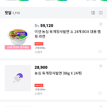
핫딜
1,715
5
59,120
%
이덴 농심 육개장사발면 소 24개 BOX 대용 캠
핑 라면
10대 여성이 좋아해요
구매
999+
11번가
28,900
농심 육개장사발면 (86g X 24개)
구매
999+
11번가