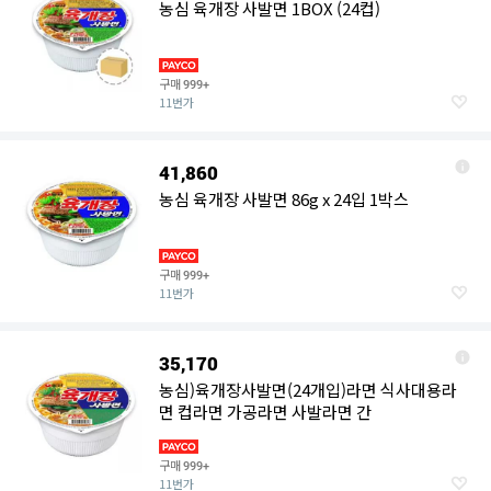
농심 육개장 사발면 1BOX (24컵)
구매
999+
11번가
41,860
농심 육개장 사발면 86g x 24입 1박스
구매
999+
11번가
35,170
농심)육개장사발면(24개입)라면 식사대용라
면 컵라면 가공라면 사발라면 간
구매
999+
11번가