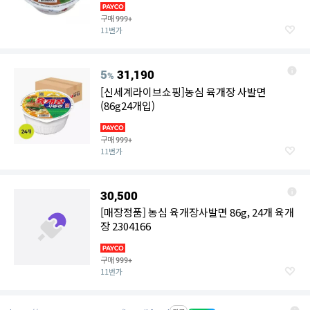
구매
999+
11번가
5
31,190
%
[신세계라이브쇼핑]농심 육개장 사발면
(86g24개입)
구매
999+
11번가
30,500
[매장정품] 농심 육개장사발면 86g, 24개 육개
장 2304166
구매
999+
11번가