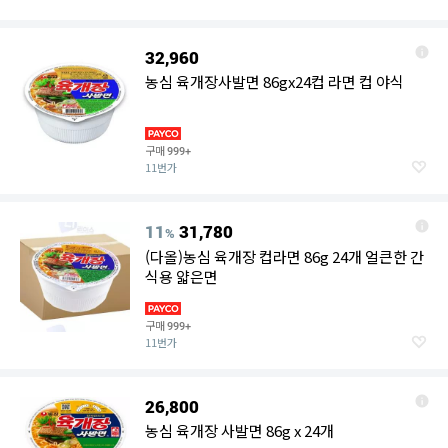
32,960
농심 육개장사발면 86gx24컵 라면 컵 야식
구매
999+
11번가
11
31,780
%
(다올)농심 육개장 컵라면 86g 24개 얼큰한 간
식용 얇은면
구매
999+
11번가
26,800
농심 육개장 사발면 86g x 24개