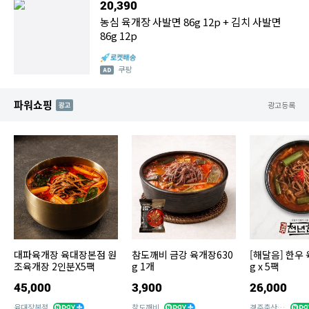
20,390
농심 육개장 사발면 86g 12p + 김치 사발면
86g 12p
쿠팡
파워쇼핑
AD
광고등록
대파육개장 육대장본점 원
참도깨비 금강 육개장630
[해달음] 한우 
조육개장 2인분X5팩
g 1개
g x 5팩
45,000
3,900
26,000
육대장본점
참도깨비
경주축산농협