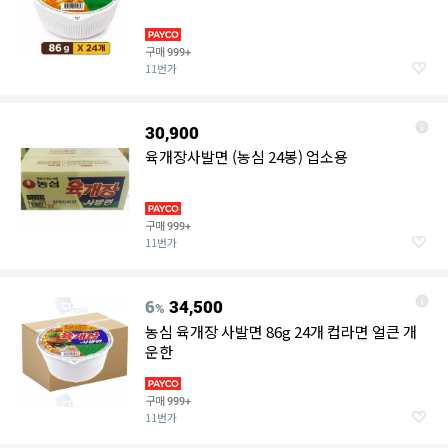
구매
999+
11번가
30,900
육개장사발면 (농심 24봉) 업소용
구매
999+
11번가
6
34,500
%
농심 육개장 사발면 86g 24개 컵라면 얼큰 개
운한
구매
999+
11번가