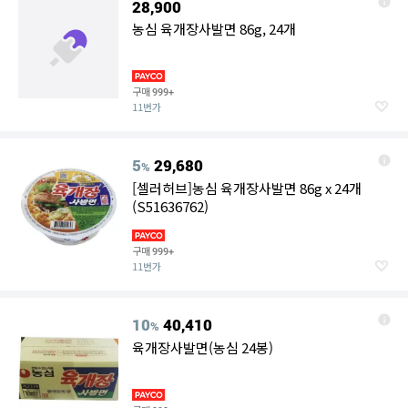
28,900
농심 육개장사발면 86g, 24개
구매
999+
11번가
5
29,680
%
[셀러허브]농심 육개장사발면 86g x 24개
(S51636762)
구매
999+
11번가
10
40,410
%
육개장사발면(농심 24봉)