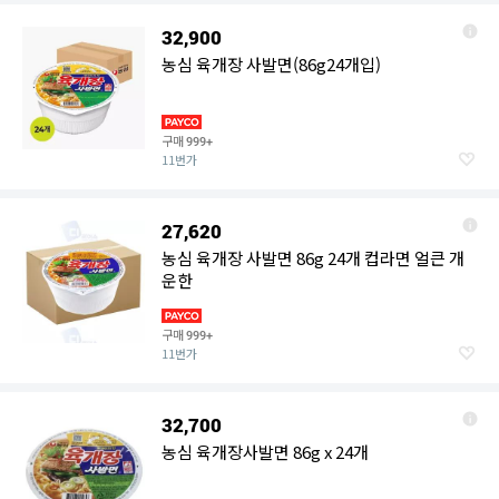
32,900
농심 육개장 사발면(86g24개입)
구매
999+
11번가
27,620
농심 육개장 사발면 86g 24개 컵라면 얼큰 개
운한
구매
999+
11번가
32,700
농심 육개장사발면 86g x 24개