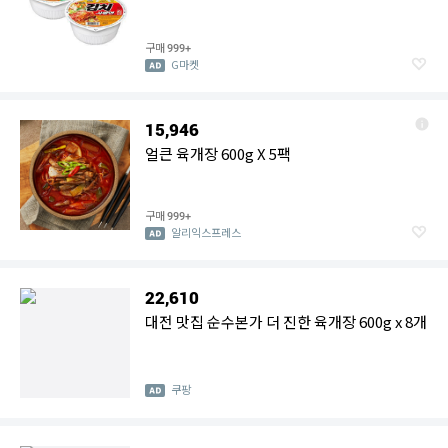
구매
999+
G마켓
15,946
얼큰 육개장 600g X 5팩
구매
999+
알리익스프레스
22,610
대전 맛집 순수본가 더 진한 육개장 600g x 8개
쿠팡