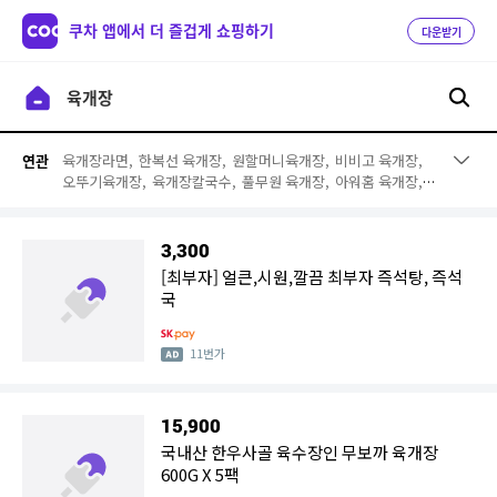
쿠차 앱에서 더 즐겁게 쇼핑하기
다운받기
육개장라면,
한복선 육개장,
원할머니육개장,
비비고 육개장,
연관
오뚜기육개장,
육개장칼국수,
풀무원 육개장,
아워홈 육개장,
전철우육개장,
홍익육개장,
간편국,
갈비찜,
내장탕,
순두부,
냉동우거지,
즉석탕,
사발면,
외갓집 육개장,
닭발,
육개장 사
발면 6입
3,300
[최부자] 얼큰,시원,깔끔 최부자 즉석탕, 즉석
국
11번가
15,900
국내산 한우사골 육수장인 무보까 육개장
600G X 5팩