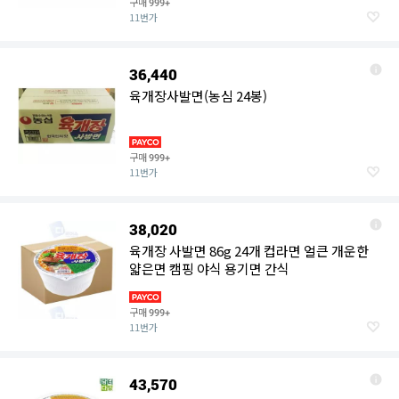
구매
999+
11번가
36,440
육개장사발면(농심 24봉)
구매
999+
11번가
38,020
육개장 사발면 86g 24개 컵라면 얼큰 개운한
얇은면 캠핑 야식 용기면 간식
구매
999+
11번가
43,570