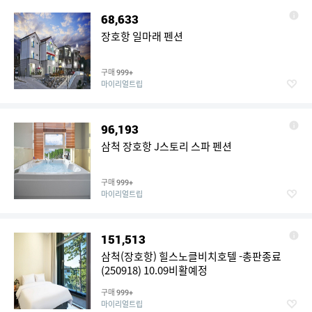
68,633
장호항 일마래 펜션
구매
999+
마이리얼트립
96,193
삼척 장호항 J스토리 스파 펜션
구매
999+
마이리얼트립
151,513
삼척(장호항) 힐스노클비치호텔 -총판종료
(250918) 10.09비활예정
구매
999+
마이리얼트립