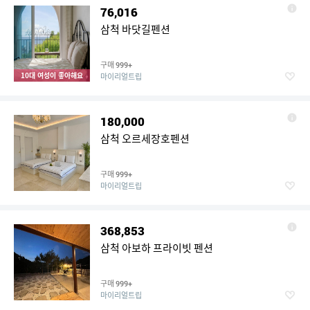
76,016
삼척 바닷길펜션
구매
999+
10대 여성이 좋아해요
마이리얼트립
180,000
삼척 오르세장호펜션
구매
999+
마이리얼트립
368,853
삼척 아보하 프라이빗 펜션
구매
999+
마이리얼트립