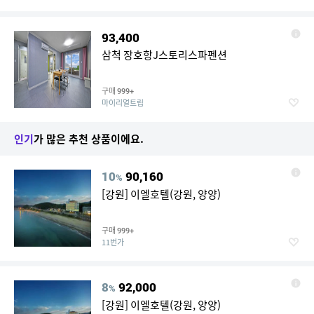
93,400
삼척 장호항J스토리스파펜션
구매
999+
마이리얼트립
인기
가 많은 추천 상품이에요.
10
90,160
%
[강원] 이엘호텔(강원, 양양)
구매
999+
11번가
8
92,000
%
[강원] 이엘호텔(강원, 양양)