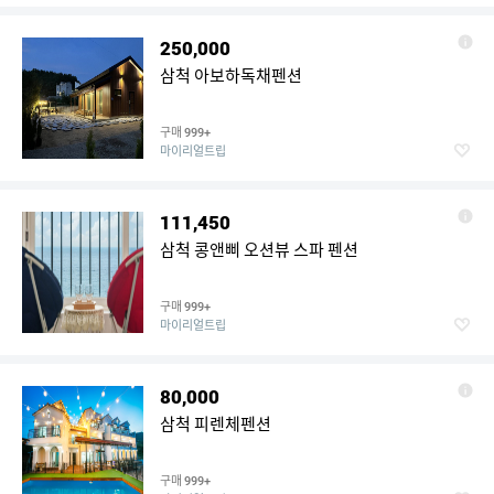
250,000
삼척 아보하독채펜션
구매
999+
마이리얼트립
111,450
삼척 콩앤삐 오션뷰 스파 펜션
구매
999+
마이리얼트립
80,000
삼척 피렌체펜션
구매
999+