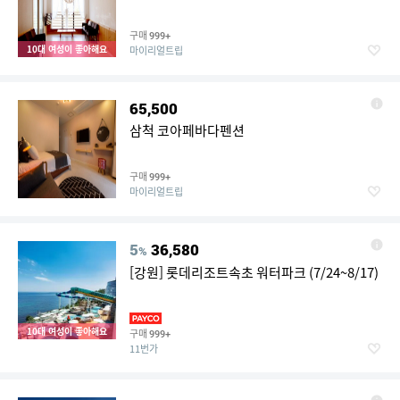
구매
999+
10대 여성이 좋아해요
마이리얼트립
65,500
삼척 코아페바다펜션
구매
999+
마이리얼트립
5
36,580
%
[강원] 롯데리조트속초 워터파크 (7/24~8/17)
10대 여성이 좋아해요
구매
999+
11번가