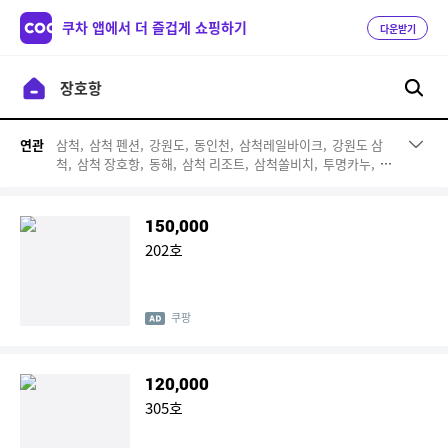
쿠차 앱에서 더 즐겁게 쇼핑하기
다운받기
삼척,
삼척 펜션,
강원도,
동인천,
삼척레일바이크,
강원도 삼
연관
척,
삼척 장호항,
동해,
삼척 리조트,
삼척쏠비치,
투명카누,
장
호항 카누,
장호항 1박,
장호항 펜션,
정동진,
당일 여행,
삼척
호텔,
동해시 펜션,
스노우쿨링,
가평 펜션 수영장
150,000
202호
쿠팡
120,000
305호