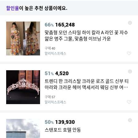
할인율
이 높은 추천 상품이에요.
66
165,248
%
맞춤형 모던 스타일 하이 칼라 A 라인 꽃 자수
얇은 명주 그물, 맞춤형 이브닝 가운
구매
40
알리익스프레스
51
4,520
%
트렌디 한 크리스탈 크라운 로즈 골드 신부 티
아라와 크라운 헤어 액세서리 웨딩 신부 여성
헤어 쥬얼리 헤드 피스
구매
57
알리익스프레스
50
139,930
%
스탠포드 호텔 안동