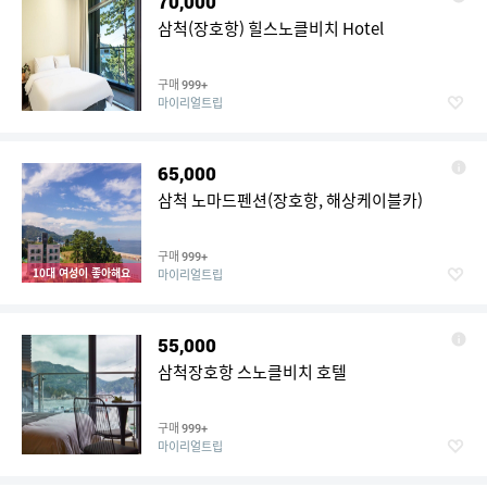
70,000
삼척(장호항) 힐스노클비치 Hotel
구매
999+
마이리얼트립
65,000
삼척 노마드펜션(장호항, 해상케이블카)
구매
999+
10대 여성이 좋아해요
마이리얼트립
55,000
삼척장호항 스노클비치 호텔
구매
999+
마이리얼트립