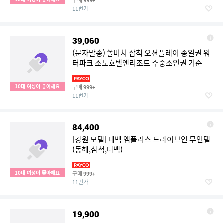
구매
999+
11번가
39,060
(문자발송) 쏠비치 삼척 오션플레이 종일권 워
터파크 소노호텔앤리조트 주중소인권 기준
10대 여성이 좋아해요
구매
999+
11번가
84,400
[강원 모텔] 태백 엠플러스 드라이브인 무인텔
(동해,삼척,태백)
10대 여성이 좋아해요
구매
999+
11번가
19,900