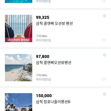
마이리얼트립
99,325
삼척 콩앤삐 오션뷰 펜션
구매
999+
10대 여성이 좋아해요
마이리얼트립
97,800
삼척 콩앤삐오션뷰펜션
구매
999+
마이리얼트립
150,000
삼척 장호나들이펜션B