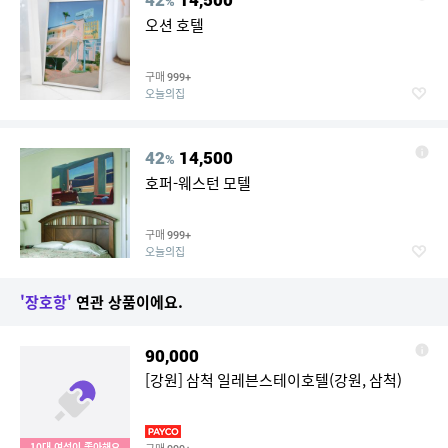
%
오션 호텔
구매
999+
오늘의집
42
14,500
%
호퍼-웨스턴 모텔
구매
999+
오늘의집
'장호항'
연관 상품이에요.
90,000
[강원] 삼척 일레븐스테이호텔(강원, 삼척)
10대 여성이 좋아해요