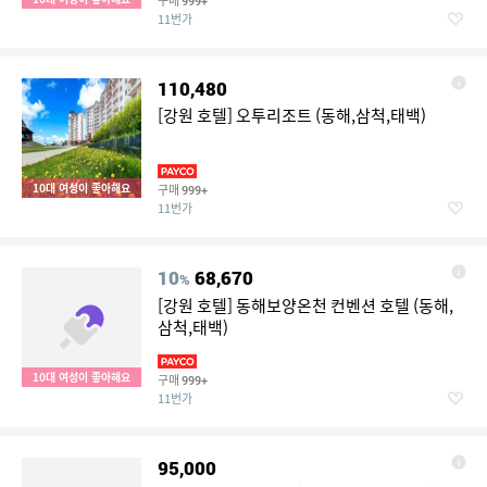
구매
999+
11번가
110,480
[강원 호텔] 오투리조트 (동해,삼척,태백)
10대 여성이 좋아해요
구매
999+
11번가
10
68,670
%
[강원 호텔] 동해보양온천 컨벤션 호텔 (동해,
삼척,태백)
10대 여성이 좋아해요
구매
999+
11번가
95,000