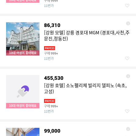
구매
999+
11번가
86,310
[강원 모텔] 강릉 경포대 MGM (경포대,사천,주
문진,정동진)
10대 여성이 좋아해요
구매
999+
11번가
455,530
[강원 호텔] 소노펠리체 빌리지 델피노 (속초,
고성)
10대 여성이 좋아해요
구매
999+
11번가
99,000