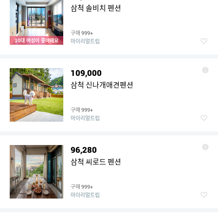
삼척 솔비치 펜션
구매
999+
10대 여성이 좋아해요
마이리얼트립
109,000
삼척 신나개애견펜션
구매
999+
마이리얼트립
96,280
삼척 씨로드 펜션
구매
999+
마이리얼트립