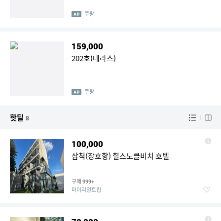
쿠팡
159,000
202호(테라스)
쿠팡
핫딜
8
100,000
삼척(장호항) 힐스노클비치 호텔
구매
999+
마이리얼트립