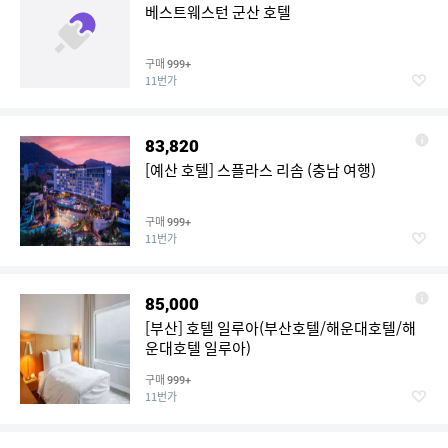
베스트웨스턴 군산 호텔
구매
999+
11번가
83,820
[예산 호텔] 스플라스 리솜 (충남 여행)
구매
999+
11번가
85,000
[부산] 호텔 일루아(부산호텔/해운대호텔/해
운대호텔 일루아)
구매
999+
11번가