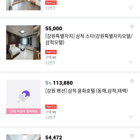
11번가
55,000
[강원특별자치] 삼척 스타(강원특별자치모텔/
삼척모텔)
구매
90
11번가
5
113,880
%
[강원 펜션] 삼척 용화호텔 (동해,삼척,태백)
10대 여성이 좋아해요
구매
90
11번가
54,472