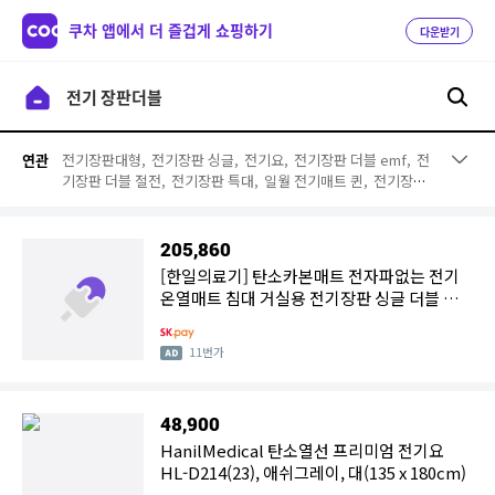
쿠차 앱에서 더 즐겁게 쇼핑하기
다운받기
전기장판대형,
전기장판 싱글,
전기요,
전기장판 더블 emf,
전
연관
기장판 더블 절전,
전기장판 특대,
일월 전기매트 퀸,
전기장판
퀸,
전기장판 더블 분리난방,
전기장판 더블 1 1,
전기매트 2인
용,
전기장판 1인용,
전기장판 3인용,
바자르 이불세트,
전기장
판 더블 일월,
이메텍 더블,
전자파없는전기장판,
전기요 더블
205,860
보국,
보국 전기요,
한일 전기매트 더블
[한일의료기] 탄소카본매트 전자파없는 전기
온열매트 침대 거실용 전기장판 싱글 더블 퀸
분리
11번가
48,900
HanilMedical 탄소열선 프리미엄 전기요
HL-D214(23), 애쉬그레이, 대(135 x 180cm)