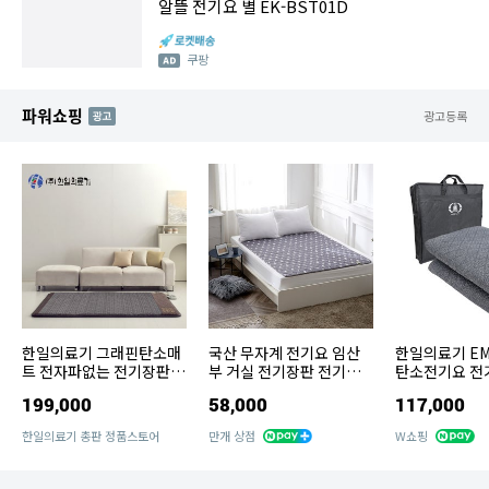
알뜰 전기요 별 EK-BST01D
쿠팡
파워쇼핑
AD
광고등록
한일의료기 그래핀탄소매
국산 무자계 전기요 임산
한일의료기 E
트 전자파없는 전기장판
부 거실 전기장판 전기이
탄소전기요 전
온열매트 싱글 1인용 분리
불
딥그레이
199,000
58,000
117,000
난방
한일의료기 총판 정품스토어
만개 상점
W쇼핑