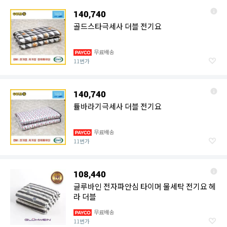
140,740
골드스타극세사 더블 전기요
무료배송
11번가
140,740
튤바라기극세사 더블 전기요
무료배송
11번가
108,440
글루바인 전자파안심 타이머 물세탁 전기요 헤
라 더블
무료배송
11번가