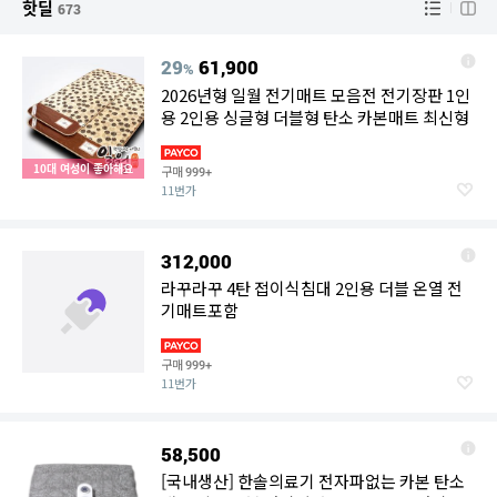
핫딜
673
29
61,900
%
2026년형 일월 전기매트 모음전 전기장판 1인
용 2인용 싱글형 더블형 탄소 카본매트 최신형
10대 여성이 좋아해요
구매
999+
11번가
312,000
라꾸라꾸 4탄 접이식침대 2인용 더블 온열 전
기매트포함
구매
999+
11번가
58,500
[국내생산] 한솔의료기 전자파없는 카본 탄소