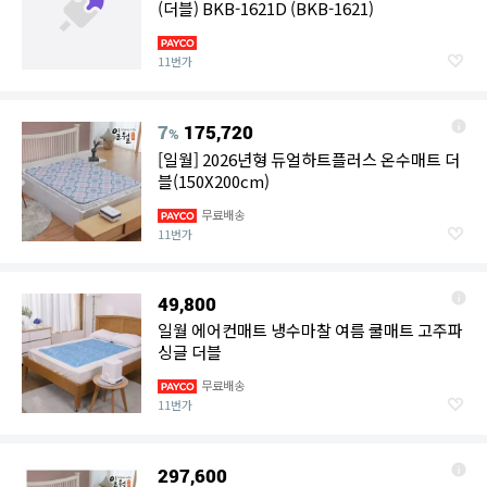
(더블) BKB-1621D (BKB-1621)
11번가
7
175,720
%
[일월] 2026년형 듀얼하트플러스 온수매트 더
블(150X200cm)
무료배송
11번가
49,800
일월 에어컨매트 냉수마찰 여름 쿨매트 고주파
싱글 더블
무료배송
11번가
297,600