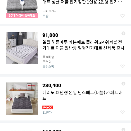
매트 싱글 더블 전기장판 1인용 2인용 전기매
트 전기요, 더블(135 x 180 cm), 그레이
구매
999+
10대 여성이 좋아해요
쿠팡
91,000
일월 해든마루 카본매트 플라워SP 워셔블 전
기매트 더블 원난방 일월전기매트 신제품 출시
무료배송
구매
2
홈앤쇼핑
230,400
메리노 패턴형 온열 탄소매트(더블) 카페트매
트
11번가