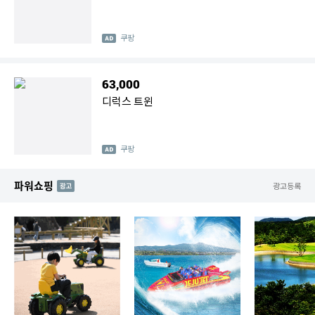
쿠팡
63,000
디럭스 트윈
쿠팡
파워쇼핑
AD
광고등록