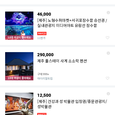
46,000
[제주] 노형수퍼마켓+서귀포잠수함 승선권 /
실내관광지 미디어아트 유람선 잠수함
10대 여성이 좋아해요
11번가
290,000
제주 풀스테이 사계 소소락 펜션
구매
999+
10대 여성이 좋아해요
마이리얼트립
12,500
[제주] 건강과 성 박물관 입장권/중문관광지/
성박물관