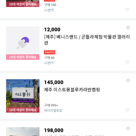
10대 여성이 좋아해요
구매
100
11번가
12,000
[제주] 베니스랜드 / 곤돌라체험 박물관 갤러리
관
10대 여성이 좋아해요
구매
60
11번가
145,000
제주 이스트몽블루카라반캠핑
구매
999+
10대 여성이 좋아해요
마이리얼트립
198,000