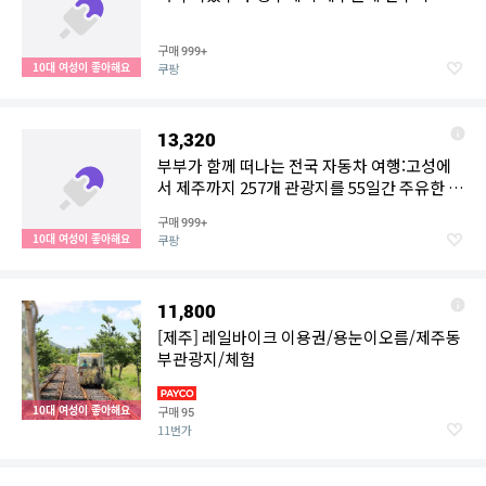
구매
999+
10대 여성이 좋아해요
쿠팡
13,320
부부가 함께 떠나는 전국 자동차 여행:고성에
서 제주까지 257개 관광지를 55일간 주유한 국
토 대장정
구매
999+
10대 여성이 좋아해요
쿠팡
11,800
[제주] 레일바이크 이용권/용눈이오름/제주동
부관광지/체험
10대 여성이 좋아해요
구매
95
11번가