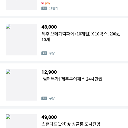
11번가
48,000
제주 오메기떡파이 (10개입) X 10박스, 200g,
10개
쿠팡
12,900
[썸머특가] 제주투어패스 24시간권
쿠팡
49,000
스탠다드(1인)★ 싱글룸 도시전망