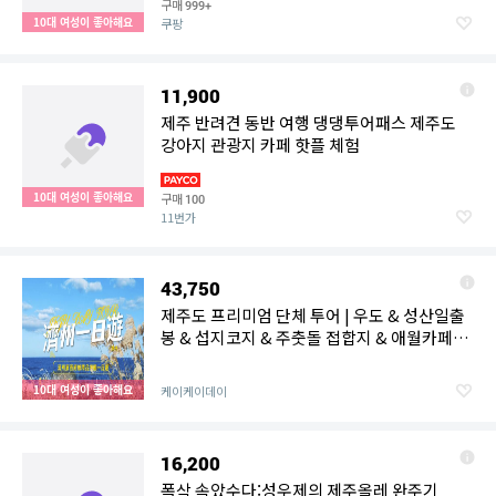
구매
999+
10대 여성이 좋아해요
쿠팡
11,900
제주 반려견 동반 여행 댕댕투어패스 제주도
강아지 관광지 카페 핫플 체험
10대 여성이 좋아해요
구매
100
11번가
43,750
제주도 프리미엄 단체 투어 | 우도 & 성산일출
봉 & 섭지코지 & 주춧돌 접합지 & 애월카페거
리
10대 여성이 좋아해요
케이케이데이
16,200
폭삭 속았수다:성우제의 제주올레 완주기