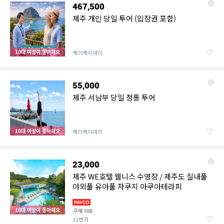
467,500
제주 개인 당일 투어 (입장권 포함)
10대 여성이 좋아해요
케이케이데이
55,000
제주 서남부 당일 정통 투어
10대 여성이 좋아해요
케이케이데이
23,000
제주 WE호텔 웰니스 수영장 / 제주도 실내풀
야외풀 유아풀 자쿠지 아쿠아테라피
10대 여성이 좋아해요
구매
100
11번가