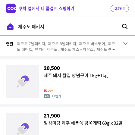
쿠차 앱에서 더 즐겁게 쇼핑하기
다운받기
제주도 7월패키지,
제주도 8월패키지,
제주도 버스투어,
제주
연관
도 에어텔,
땡처리 제주도,
제주도 게스트하우스,
제주도 렌트
카,
제주도 항공권 7월,
제주도 항공권 8월,
제주도 항공권 11
월,
제주도 렌트,
제주항공권편도,
제주도 왕복항공,
부산출발
제주도 패키지,
제주도 항공권 1월,
제주도 청주,
제주도 항공
20,500
권 2월,
제주도 할인 항공권,
제주도 항공권 3월,
저가항공 제주
제주 돼지 칼집 양념구이 1kg+1kg
도
11번가
21,900
일상미당 제주 해풍쑥 콩쑥개떡 60g x 32알