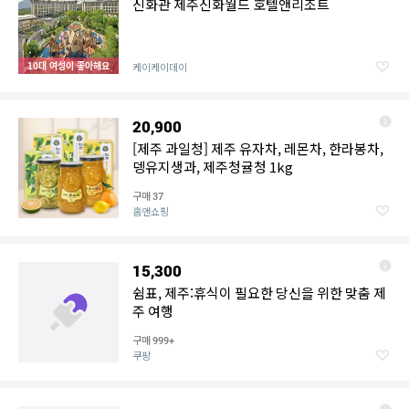
신화관 제주신화월드 호텔앤리조트
10대 여성이 좋아해요
케이케이데이
20,900
[제주 과일청] 제주 유자차, 레몬차, 한라봉차,
뎅유지생과, 제주청귤청 1kg
구매
37
홈앤쇼핑
15,300
쉼표, 제주:휴식이 필요한 당신을 위한 맞춤 제
주 여행
구매
999+
쿠팡