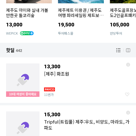
제주도 아이와 실내 가볼
제주제트 이용권 / 제주도
제주도골프장노
만한곳 돌코리숲
여행 파라세일링 제트보트
도2인골프패
수상레저
13,000
19,500
105,000
WEPICK
투어패스몰
만당투어
핫딜
442
13,300
[제주] 화조원
10대 여성이 좋아해요
11번가
15,300
Tripful(트립풀) 제주:우도, 비양도, 마라도, 가
파도