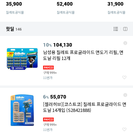
35,900
52,400
31,900
질레트공식몰
질레트공식몰
질레트공식몰
핫딜
146
10
104,130
%
남성용 질레트 프로글라이드 면도기 리필, 면
도날 리필 12개
구매
999+
11번가
6
55,070
%
[셀러허브][코스트코] 질레트 프로글라이드 면
도날 14개입 (S28421888)
구매
999+
11번가