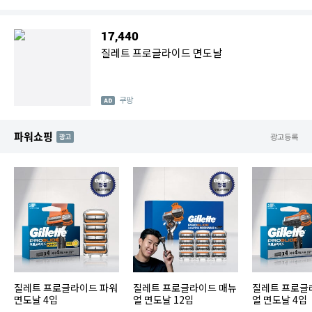
17,440
질레트 프로글라이드 면도날
쿠팡
파워쇼핑
AD
광고등록
질레트 프로글라이드 파워
질레트 프로글라이드 매뉴
질레트 프로글
면도날 4입
얼 면도날 12입
얼 면도날 4입