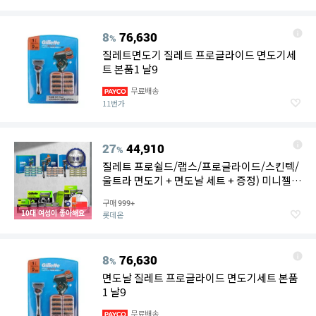
8
76,630
%
질레트면도기 질레트 프로글라이드 면도기세
트 본품1 날9
무료배송
11번가
27
44,910
%
질레트 프로쉴드/랩스/프로글라이드/스킨텍/
울트라 면도기 + 면도날 세트 + 증정) 미니젤 +
모바일상품권S245[S12]
구매
999+
10대 여성이 좋아해요
롯데온
8
76,630
%
면도날 질레트 프로글라이드 면도기세트 본품
1 날9
무료배송