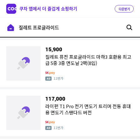
쿠차 앱에서 더 즐겁게 쇼핑하기
다운받기
15,900
질레트 퓨전 프로글라이드 마하3 호환용 최고
급 5중 3중 면도날 2팩(8입)
11번가
117,000
라이펀 T1 Pro 전기 면도기 트리머 전동 휴대
용 면도기 스탠다드 버전
11번가