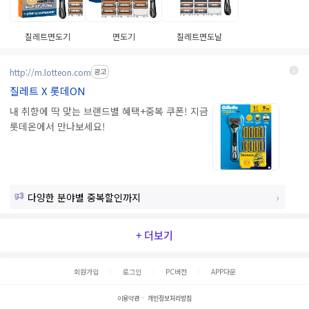
질레트면도기
면도기
질레트면도날
http://m.lotteon.com
광고
질레트 X 롯데ON
내 취향에 딱 맞는 브랜드별 혜택+중복 쿠폰! 지금
롯데온에서 만나보세요!
다양한 분야별 중복할인까지
+ 더보기
회원가입
로그인
PC버전
APP다운
이용약관
개인정보처리방침