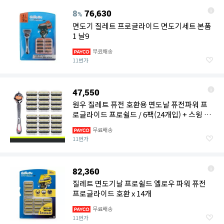
8
76,630
%
면도기 질레트 프로글라이드 면도기세트 본품
1 날9
무료배송
11번가
47,550
원우 질레트 퓨전 호환용 면도날 퓨전파워 프
로글라이드 프로쉴드 / 6팩(24개입) + 스윙 면
도기 1개
무료배송
11번가
82,360
질레트 면도기날 프로쉴드 옐로우 파워 퓨전
프로글라이드 호환 x 14개
무료배송
11번가