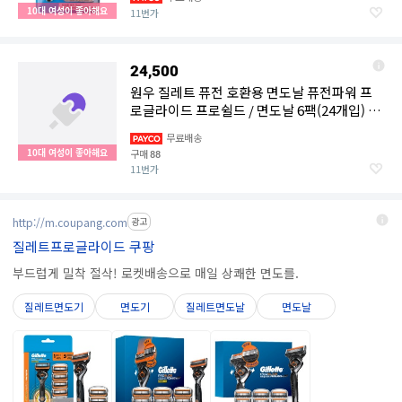
10대 여성이 좋아해요
11번가
24,500
원우 질레트 퓨전 호환용 면도날 퓨전파워 프
로글라이드 프로쉴드 / 면도날 6팩(24개입) +
스윙 면도기 1개
무료배송
10대 여성이 좋아해요
구매
88
11번가
http://m.coupang.com
광고
질레트프로글라이드 쿠팡
부드럽게 밀착 절삭! 로켓배송으로 매일 상쾌한 면도를.
질레트면도기
면도기
질레트면도날
면도날