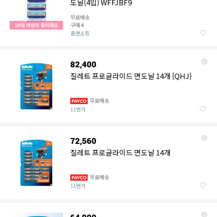
도날(4입) WFFJBF9
무료배송
구매
10대 여성이 좋아해요
4
홈앤쇼핑
82,400
질레트 프로글라이드 면도날 14개 {QHJ}
무료배송
11번가
72,560
질레트 프로글라이드 면도날 14개
무료배송
11번가