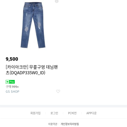
9,500
[카이아크만] 무릎구멍 데님팬
츠(DQADP335W0_ID)
구매
999+
GS SHOP
회원가입
로그인
PC버전
APP다운
이용약관
개인정보처리방침