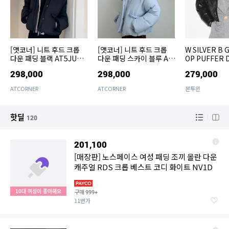
[앳코너] 니트 후드 크롭
[앳코너] 니트 후드 크롭
W SILVER B 
다운 패딩 블랙 AT5JUF0
다운 패딩 스카이 블루 AT
OP PUFFER 
55BK
5JUF055SL
ACK]
298,000
298,000
279,000
ATCORNER
ATCORNER
본투윈
핫딜
120
201,100
[매장판] 노스페이스 여성 패딩 조끼 올란 다운
캐주얼 RDS 크롭 베스트 코디 화이트 NV1D
10대 여성이 좋아해요
구매
999+
11번가