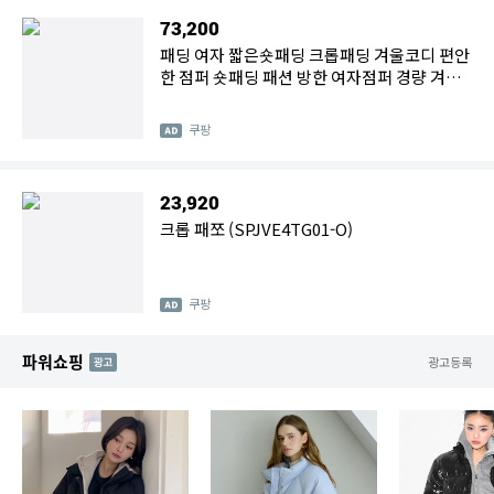
73,200
패딩 여자 짧은숏패딩 크롭패딩 겨울코디 편안
한 점퍼 숏패딩 패션 방한 여자점퍼 경량 겨울
겨울점퍼
쿠팡
23,920
크롭 패쪼 (SPJVE4TG01-O)
쿠팡
파워쇼핑
AD
광고등록