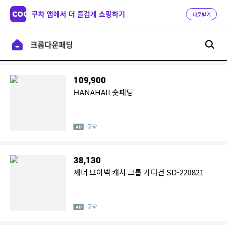
쿠차 앱에서 더 즐겁게 쇼핑하기
다운받기
109,900
HANAHAII 숏패딩
쿠팡
38,130
제너 브이넥 캐시 크롭 가디건 SD-220821
쿠팡