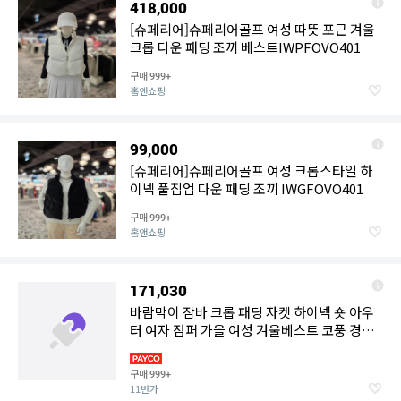
418,000
[슈페리어]슈페리어골프 여성 따뜻 포근 겨울
크롭 다운 패딩 조끼 베스트IWPFOVO401
구매
999+
홈앤쇼핑
99,000
[슈페리어]슈페리어골프 여성 크롭스타일 하
이넥 풀집업 다운 패딩 조끼 IWGFOVO401
구매
999+
홈앤쇼핑
171,030
바람막이 잠바 크롭 패딩 자켓 하이넥 숏 아우
터 여자 점퍼 가을 여성 겨울베스트 코풍 경량
방한복 다운
구매
999+
11번가